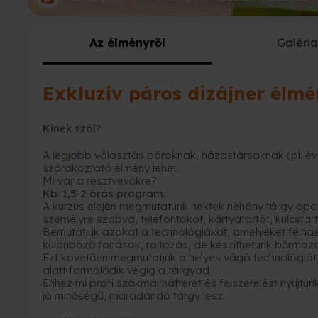
Az élményről
Galéri
Exkluzív páros dizájner élm
Kinek szól?
A legjobb választás pároknak, házastársaknak (pl. év
szórakoztató élmény lehet.
Mi vár a résztvevőkre?
Kb. 1,5-2 órás program.
A kurzus elején megmutatunk nektek néhány tárgy opció
személyre szabva, telefontokot, kártyatartót, kulcstart
Bemutatjuk azokat a technológiákat, amelyeket felhas
különböző fonások, rojtozás, de készíthetünk bőrmoza
Ezt követően megmutatjuk a helyes vágó technológiát é
alatt formálódik végig a tárgyad.
Ehhez mi profi szakmai hátteret és felszerelést nyújt
jó minőségű, maradandó tárgy lesz.