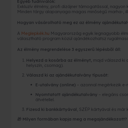
Egyéb tudnivalók:
Exkluzív élmény, profi dizájner támogatással, nagyon
Minden tárgy alapanyaga magas minőségű marha-, ill
Hogyan vásárolható meg ez az élmény ajándékutal
A
Meglepkék.hu
Magyarország egyik legnagyobb élmé
választható program közül ajándékozhatsz rugalmas
Az élmény megrendelése 3 egyszerű lépésből áll:
Helyezd a kosárba az élményt,
majd válaszd ki 
helyszín, csomag).
Válaszd ki az ajándékutalvány típusát:
E-utalvány (online)
– azonnal megérkezik e-
Nyomtatott ajándékutalvány
– elegáns cso
átvétellel.
Fizesd ki bankkártyával
, SZÉP kártyával és már 
🎁 Milyen formában kapja meg a megajándékozott?