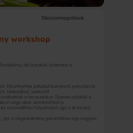
a
Díszcsomagolások
ény workshop
fordulóra), de barátok számára is
t. Készíthettek például kisméretű pénztárcát
ót, táskadíszt, karkötőt.
ználhattok a tervezéskor. Ilyenek például a
ikot vagy akár domborítást is.
s összeállítási folyamatot, így a te kezed
unk, így a végeredmény garantáltan egy nagyon