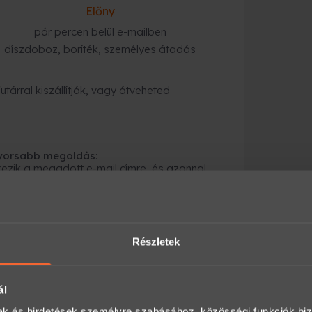
Előny
pár percen belül e-mailben
díszdoboz, boríték, személyes átadás
tárral kiszállítják, vagy átveheted
gyorsabb megoldás
:
ezik a megadott e-mail címre, és azonnal
alhat itt:
Részletek
an, előre egyeztetve legyen igénybe vehető.
ál
mak és hirdetések személyre szabásához, közösségi funkciók biz