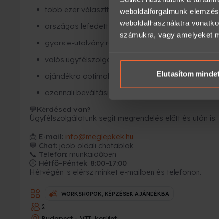
több ezer választható élmény
weboldalforgalmunk elemzésé
weboldalhasználatra vonatko
országos lefedettség
számukra, vagy amelyeket más
gyors e-utalvány rendszer
valós ügyfélszolgálat
Elutasítom minde
ajándékra optimalizált csomagolás
azonnali beváltási felület
Kérdésed van?
💬
Ügyfélszolgálatunk segít megrendelés előtt és után is:
📩
E-mail:
info@meglepkek.hu
💬 Chat:
jobb oldali chatablak
📞 Telefon:
munkaidőben
🕘 Hétfő–Péntek: 8:00–17:00
Hétvégén is elérsz minket e-mailben és telefonon.
WORKSHOPOK, KÉPZÉSEK AJÁNDÉKBA
2
Budapest - VII. kerület