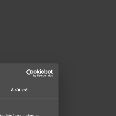
A sütikről
tosításához, valamint