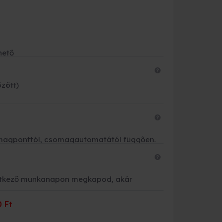
Fizetési leh
Bankkárty
hető
Banki átut
Készpénzz
özött)
Futárnak 
OTP és K&
csomagponttól, csomagautomatától függően.
vetkező munkanapon megkapod, akár
 Ft