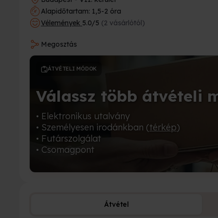
Alapidőtartam: 1,5-2 óra
Vélemények
5.0/5
(2 vásárlótól)
Megosztás
ÁTVÉTELI MÓDOK
Válassz több átvételi 
• Elektronikus utalvány
• Személyesen irodánkban (
térkép
)
• Futárszolgálat
• Csomagpont
Átvétel