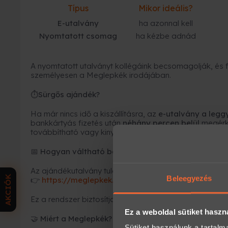
Típus
Mikor ideális?
E-utalvány
ha azonnal kell
Nyomtatott csomag
ha kézbe adnád
A nyomtatott utalványt kollégáink becsomagolják, és fu
személyesen a Meglepkék irodájában.
Sürgős ajándék?
⏱
Ha már nincs idő a kiszállításra, az
e-utalvány a leg
bankkártyás fizetés után
néhány percen belül
megérk
továbbítható vagy kinyomtatható.
Hogyan váltható be az élmény?
📅
Az ajándékutalvány tulajdonosa azonnal időpontot fogl
AKCIÓK
Beleegyezés
https://meglepkek.hu/utalvany/bevaltas
👉
Ez a rendszer biztosítja, hogy minden élmény rugalmas
Ez a weboldal sütiket haszn
Miért a Meglepkék?
🤝
Sütiket használunk a tartal