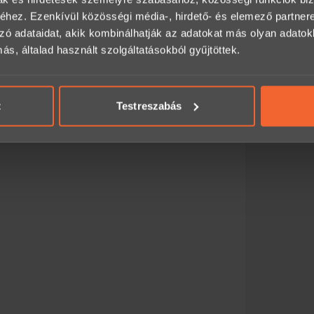
hez. Ezenkívül közösségi média-, hirdető- és elemező partner
zó adataidat, akik kombinálhatják az adatokat más olyan adato
, általad használt szolgáltatásokból gyűjtöttek.
t
Testreszabás