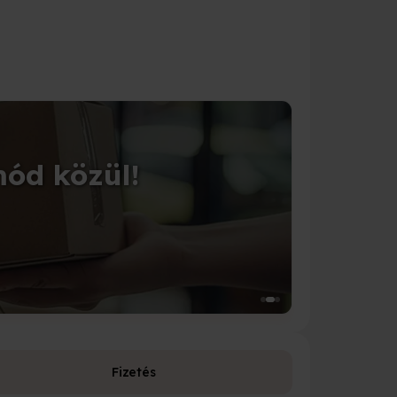
CSOMAGOLÁS
mód közül!
Tedd 
Válassz a 1
Fizetés