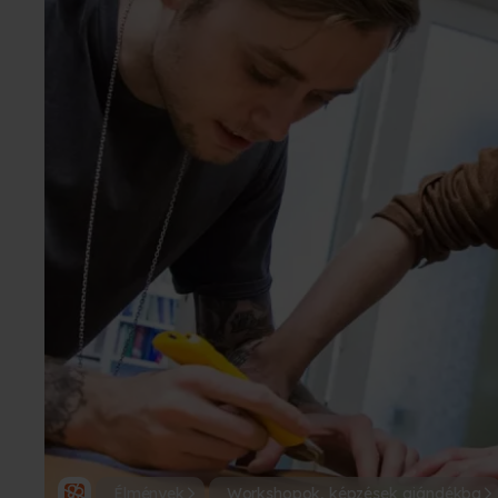
Élmények
Workshopok, képzések ajándékba