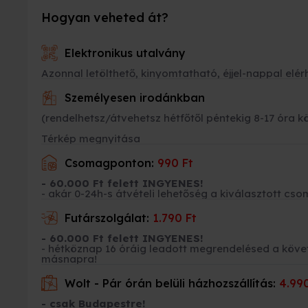
Hogyan veheted át?
Elektronikus utalvány
Azonnal letölthető, kinyomtatható, éjjel-nappal elér
Személyesen irodánkban
(rendelhetsz/átvehetsz hétfőtől péntekig 8-17 óra k
Térkép megnyitása
Csomagponton:
990 Ft
- 60.000 Ft felett INGYENES!
- akár 0-24h-s átvételi lehetőség a kiválasztott 
Futárszolgálat:
1.790 Ft
- 60.000 Ft felett INGYENES!
- hétköznap 16 óráig leadott megrendelésed a kö
másnapra!
Wolt - Pár órán belüli házhozszállítás:
4.990
- csak Budapestre!