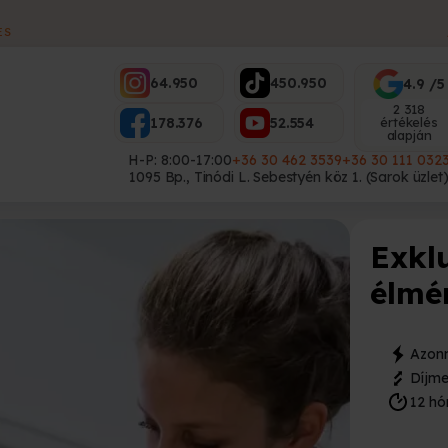
ES
64.950
450.950
4.9 /5
2 318
178.376
52.554
értékelés
alapján
H-P: 8:00-17:00
+36 30 462 3539
+36 30 111 032
1095 Bp., Tinódi L. Sebestyén köz 1. (Sarok üzlet
Exkl
élmé
Azonn
Díjme
12 hó