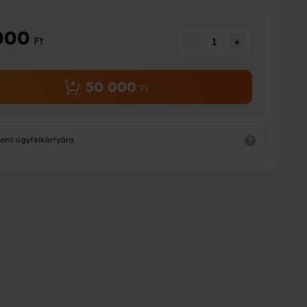
000
Ft
-
1
+
50 000
Ft
pont ügyfélkártyára