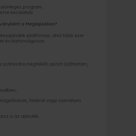
 különleges program.
etve kecskebőr.
ványként a Meglepkéken?
nyajándék-platformja, ahol több ezer
an és biztonságosan.
a számodra megfelelő opciót (időtartam,
mailben,
magolásban, futárral vagy személyes
kész is az ajándék.