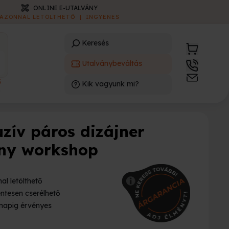
ONLINE E-UTALVÁNY
AZONNAL LETÖLTHETŐ
|
INGYENES
Keresés
Utalványbeváltás
3
Kik vagyunk mi?
)
uzív páros dizájner
ny workshop
al letölthető
ntesen cserélhető
napig érvényes