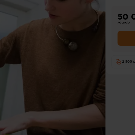
50 
/darab
2 500