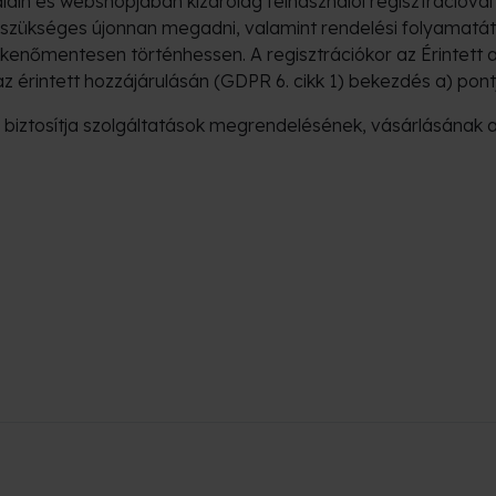
ain és webshopjában kizárólag felhasználói regisztrációval
m szükséges újonnan megadni, valamint rendelési folyamatát
kkenőmentesen történhessen. A regisztrációkor az Érintett 
 érintett hozzájárulásán (GDPR 6. cikk 1) bekezdés a) pontj
 biztosítja szolgáltatások megrendelésének, vásárlásának a