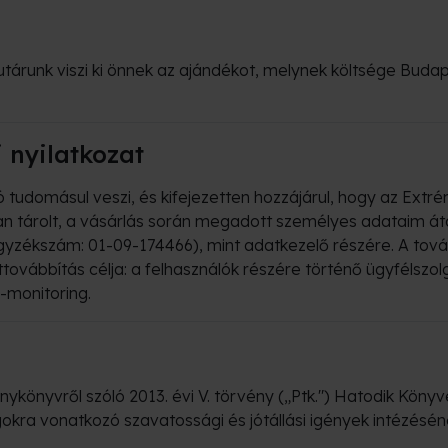
árunk viszi ki önnek az ajándékot, melynek költsége Budap
i nyilatkozat
tudomásul veszi, és kifejezetten hozzájárul, hogy az Extré
n tárolt, a vásárlás során megadott személyes adataim áta
egyzékszám: 01-09-174466), mint adatkezelő részére. A tová
továbbítás célja: a felhasználók részére történő ügyfélszolg
-monitoring.
ykönyvről szóló 2013. évi V. törvény („Ptk.") Hatodik Könyv
okra vonatkozó szavatossági és jótállási igények intézésének