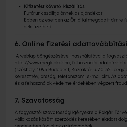
Kifizetést követő kiszállítás
Futárunk szállítja önnek az ajándékot
Ebben az esetben az Ön által megadott címre fut
neki fizetheti.
6. Online fizetési adattovábbítás
A weblap böngészésével, használatával a fogyasztó 
http://www.meglepkek.hu, felhasználói adatbázisába
(székhely: 1093 Budapest, Közraktár u. 30-32.; cégj
keresztnév, ország, telefonszám, e-mail cím. Az adat
és a felhasználók védelme érdekében végzett fraud
7. Szavatosság
A fogyasztói szavatossági igényekre a Polgári Törvén
vállalkozás közötti szerződés keretében eladott dolg
rendeletben foglaltak az irányadóak.