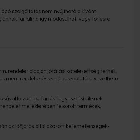
ódó szolgáltatás nem nyújtható a kívánt
; annak tartalma így módosulhat, vagy törlésre
 rendelet alapján jótállási kötelezettség terheli,
 hiba a nem rendeltetésszerű használatára vezethető
adásával kezdődik. Tartós fogyasztási cikknek
yrendelet mellékletében felsorolt termékek,
sán az időjárás által okozott kellemetlenségek-