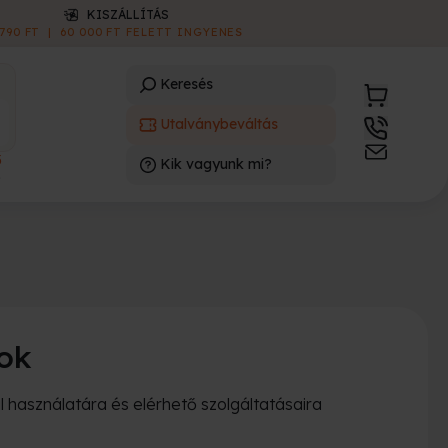
ONLINE E-UTALVÁNY
AZONNAL LETÖLTHETŐ
|
INGYENES
Keresés
Utalványbeváltás
3
Kik vagyunk mi?
)
kok
 használatára és elérhető szolgáltatásaira