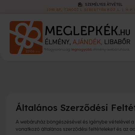
KISZÁLLÍTÁS
1 790 FT
|
60 000 FT FELETT INGYEN
Általános Szerződési Felt
A webáruház böngészésével és igénybe vételével a fe
vonatkozó általános szerződési feltételeket és az ad