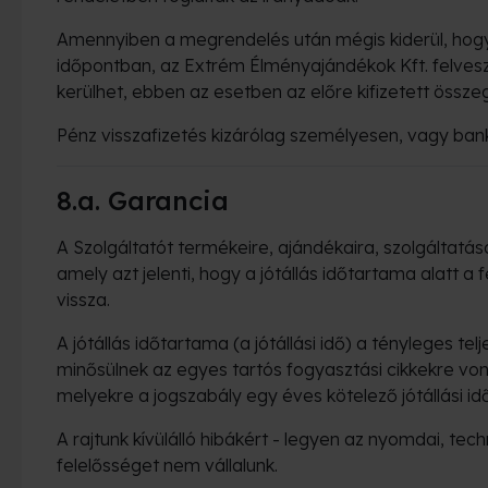
Amennyiben a megrendelés után mégis kiderül, hogy 
időpontban, az Extrém Élményajándékok Kft. felvesz
kerülhet, ebben az esetben az előre kifizetett összege
Pénz visszafizetés kizárólag személyesen, vagy banki
8.a. Garancia
A Szolgáltatót termékeire, ajándékaira, szolgáltatás
amely azt jelenti, hogy a jótállás időtartama alatt 
vissza.
A jótállás időtartama (a jótállási idő) a tényleges t
minősülnek az egyes tartós fogyasztási cikkekre von
melyekre a jogszabály egy éves kötelező jótállási idő
A rajtunk kívülálló hibákért - legyen az nyomdai, tec
felelősséget nem vállalunk.