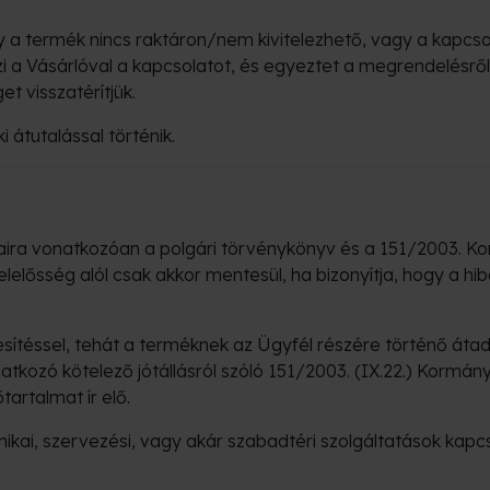
a termék nincs raktáron/nem kivitelezhető, vagy a kapcsol
i a Vásárlóval a kapcsolatot, és egyeztet a megrendelésről
t visszatérítjük.
 átutalással történik.
aira vonatkozóan a polgári törvénykönyv és a 151/2003. Korm.
a felelősség alól csak akkor mentesül, ha bizonyítja, hogy a
eljesítéssel, tehát a terméknek az Ügyfél részére történő át
atkozó kötelező jótállásról szóló 151/2003. (IX.22.) Kormán
tartalmat ír elő.
hnikai, szervezési, vagy akár szabadtéri szolgáltatások kapc