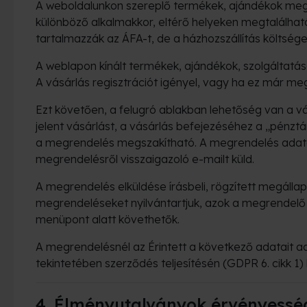
A weboldalunkon szereplő termékek, ajándékok megvá
különböző alkalmakkor, eltérő helyeken megtalálható
tartalmazzák az ÁFA-t, de a házhozszállítás költsége
A weblapon kínált termékek, ajándékok, szolgálta
A vásárlás regisztrációt igényel, vagy ha ez már me
Ezt követően, a felugró ablakban lehetőség van a v
jelent vásárlást, a vásárlás befejezéséhez a „pénzt
a megrendelés megszakítható. A megrendelés adata
megrendelésről visszaigazoló e-mailt küld.
A megrendelés elküldése írásbeli, rögzített megálla
megrendeléseket nyilvántartjuk, azok a megrendelő
menüpont alatt követhetők.
A megrendelésnél az Érintett a következő adatait ad
tekintetében szerződés teljesítésén (GDPR 6. cikk 1)
4. Élményutalványok érvényessé