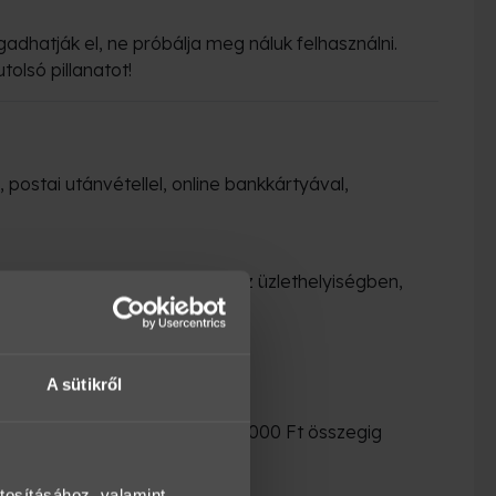
adhatják el, ne próbálja meg náluk felhasználni.
tolsó pillanatot!
postai utánvétellel, online bankkártyával,
tvenni, annak ellenértékét az üzlethelyiségben,
A sütikről
zzel rendezheti
szpénzes fizetést maximum 500.000 Ft összegig
tosításához, valamint