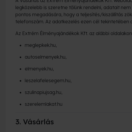
A Vásárlás az Extrém Élményajándékok Kft. weboldal
legközelebb is szeretne tőlünk rendelni, adatait ne
pontos megadására, hogy a teljesítés/kiszállítás zö
telefonszám. Az adatkezelés ezen cél tekintetében az
Az Extrém Élményajándékok Kft. az alábbi oldalakon
meglepkek.hu,
autoselmenyek.hu,
elmenyek.hu,
leszelafelesegem.hu,
szulinapiujsag.hu,
szerelemlakat.hu
3. Vásárlás