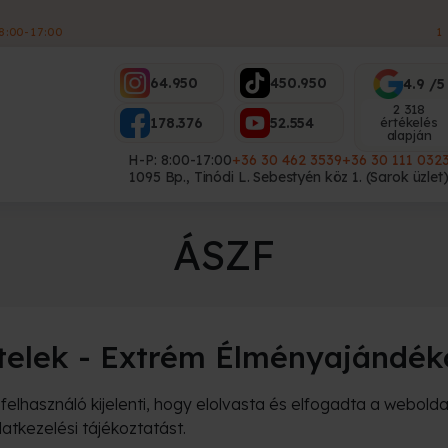
ES
64.950
450.950
4.9 /5
2 318
178.376
52.554
értékelés
alapján
H-P: 8:00-17:00
+36 30 462 3539
+36 30 111 032
1095 Bp., Tinódi L. Sebestyén köz 1. (Sarok üzlet
ÁSZF
ételek - Extrém Élményajándé
lhasználó kijelenti, hogy elolvasta és elfogadta a weboldal
atkezelési tájékoztatást.