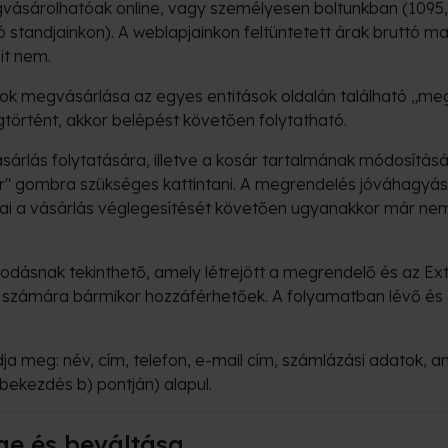
sárolhatóak online, vagy személyesen boltunkban (1095, Bu
 standjainkon). A weblapjainkon feltüntetett árak bruttó ma
it nem.
tások megvásárlása az egyes entitások oldalán található
gtörtént, akkor belépést követően folytatható.
ásárlás folytatására, illetve a kosár tartalmának módosít
ár" gombra szükséges kattintani. A megrendelés jóváhagyása
i a vásárlás véglegesítését követően ugyanakkor már nem
podásnak tekinthető, amely létrejött a megrendelő és az Ex
 számára bármikor hozzáférhetőek. A folyamatban lévő és 
ja meg: név, cím, telefon, e-mail cím, számlázási adatok, 
 bekezdés b) pontján) alapul.
ge és beváltása