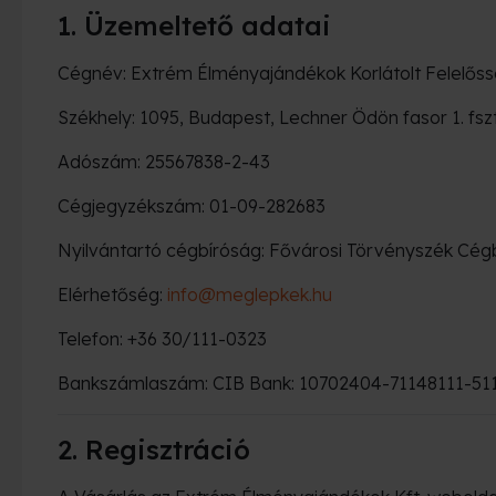
1. Üzemeltető adatai
Cégnév: Extrém Élményajándékok Korlátolt Felelős
Székhely: 1095, Budapest, Lechner Ödön fasor 1. fszt
Adószám: 25567838-2-43
Cégjegyzékszám: 01-09-282683
Nyilvántartó cégbíróság: Fővárosi Törvényszék Cég
Elérhetőség:
info@meglepkek.hu
Telefon: +36 30/111-0323
Bankszámlaszám: CIB Bank: 10702404-71148111-5
2. Regisztráció