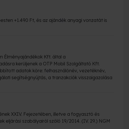
esten +1.490 Ft, és az ajándék anyagi vonzatát is
m Élményajándékok Kft. által a
dásra kerüljenek a OTP Mobil Szolgáltató Kft.
bbított adatok köre: felhasználónév, vezetéknév,
álati segítségnyújtás, a tranzakciók visszaigazolása
ének XXIV. Fejezetében, illetve a fogyasztó és
 eljárási szabályairól szóló 19/2014. (IV. 29.) NGM