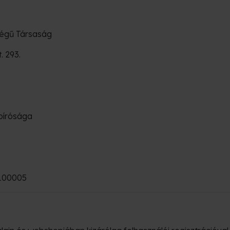
ségű Társaság
. 293.
bírósága
1100005