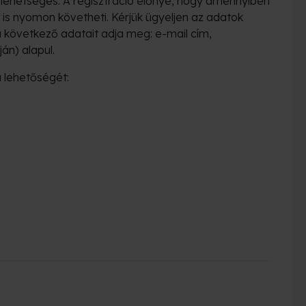
 lehetséges. A regisztráció előnye, hogy amennyiben
 is nyomon követheti. Kérjük ügyeljen az adatok
a következő adatait adja meg: e-mail cím,
án) alapul.
 lehetőségét: