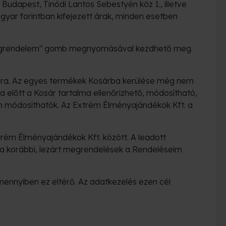
dapest, Tinódi Lantos Sebestyén köz 1., illetve
gyar forintban kifejezett árak, minden esetben
 „megrendelem" gomb megnyomásával kezdhető meg.
ására. Az egyes termékek Kosárba kerülése még nem
 előtt a Kosár tartalma ellenőrizhető, módosítható,
 módosíthatók. Az Extrém Élményajándékok Kft. a
trém Élményajándékok Kft. között. A leadott
a korábbi, lezárt megrendelések a Rendeléseim
amennyiben ez eltérő. Az adatkezelés ezen cél