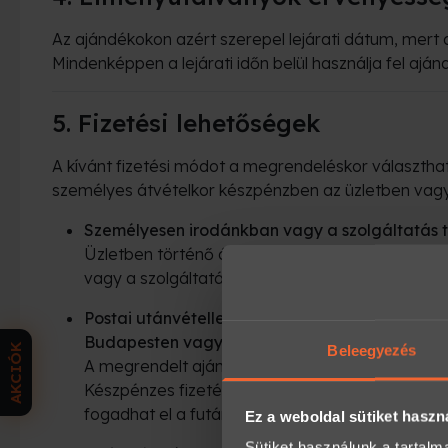
Az ajándékokon azért szerepel lejárati dátum, mert a
Mindenképpen a lejárati időn belül használja fel aján
5. Fizetési lehetőségek
A kívánt fizetési módot a megrendeléskor választhatj
személyes átvételkor készpénzben az üzletben vagy a
Személyesen irodánkban vagy a szolgáltatás te
Üzletben történő átvétel: amennyiben a megrend
vagy a szolgáltatás teljesítésekor a helyszínen i
Postai utánvétellel az ajándék megérkezéseko
Budapesten vagy Vidékre történő szállítás utá
AKCIÓK
Beleegyezés
A megrendelt ajándékot elkészítjük, és a megado
Készpénzes fizetés esetén a megrendelés ellenér
fogadhat el a futár.
Ez a weboldal sütiket haszn
Sütiket használunk a tartal