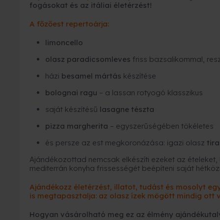
fogásokat és az itáliai életérzést!
A főzőest repertoárja:
limoncello
olasz paradicsomleves
friss bazsalikommal, res
házi
besamel mártás
készítése
bolognai ragu
– a lassan rotyogó klasszikus
saját készítésű
lasagne tészta
pizza margherita
– egyszerűségében tökéletes
és persze az est megkoronázása: igazi olasz
tir
Ajándékozottad nemcsak elkészíti ezeket az ételeket,
mediterrán konyha frissességét beépíteni saját hétkö
Ajándékozz életérzést, illatot, tudást és mosolyt 
is megtapasztalja: az olasz ízek mögött mindig ott v
Hogyan vásárolható meg ez az élmény ajándékutal