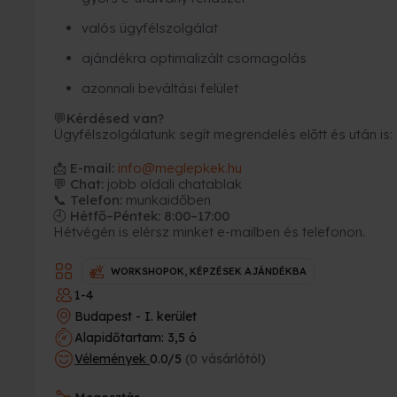
valós ügyfélszolgálat
ajándékra optimalizált csomagolás
azonnali beváltási felület
Kérdésed van?
💬
Ügyfélszolgálatunk segít megrendelés előtt és után is:
📩
E-mail:
info@meglepkek.hu
💬 Chat:
jobb oldali chatablak
📞 Telefon:
munkaidőben
🕘 Hétfő–Péntek: 8:00–17:00
Hétvégén is elérsz minket e-mailben és telefonon.
WORKSHOPOK, KÉPZÉSEK AJÁNDÉKBA
1-4
Budapest - I. kerület
Alapidőtartam: 3,5 ó
Vélemények
0.0/5
(0 vásárlótól)