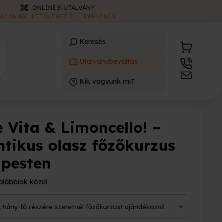
SZEMÉLYES ÁTVÉTEL
 TINÓDI L. SEBESTYÉN KÖZ 1.
|
H-P: 8:00-17:00
Keresés
Utalványbeváltás
3
Kik vagyunk mi?
)
 Vita & Limoncello! –
ntikus olasz főzőkurzus
pesten
alábbiak közül
, hány fő részére szeretnél főzőkurzust ajándékozni!