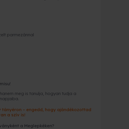
zelt parmezánnal
amisu
!
 hanem meg is tanulja, hogyan tudja a
znapjaiba.
egy tányéron – engedd, hogy ajándékozottad
an a szív is!
ványként a Meglepkéken?