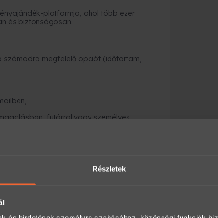
nyajándék-platformja, ahol több ezer
an és biztonságosan.
a számodra megfelelő opciót (időtartam,
mailben,
magolásban, futárral vagy személyes
kész is az ajándék.
Részletek
Előny
pár percen belül e-mailben
ál
díszdoboz, boríték, személyes átadás
mak és hirdetések személyre szabásához, közösségi funkciók biz