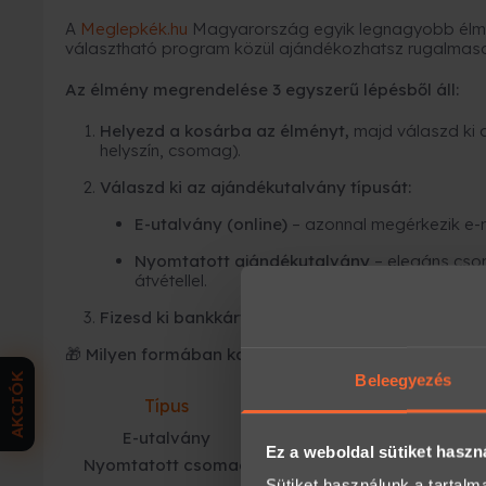
A
Meglepkék.hu
Magyarország egyik legnagyobb élmé
választható program közül ajándékozhatsz rugalmas
Az élmény megrendelése 3 egyszerű lépésből áll:
Helyezd a kosárba az élményt,
majd válaszd ki 
helyszín, csomag).
Válaszd ki az ajándékutalvány típusát:
E-utalvány (online)
– azonnal megérkezik e-
Nyomtatott ajándékutalvány
– elegáns cso
átvétellel.
Fizesd ki bankkártyával
, SZÉP kártyával és már 
🎁 Milyen formában kapja meg a megajándékozott?
AKCIÓK
Beleegyezés
Típus
Mikor ideális?
E-utalvány
ha azonnal kell
Ez a weboldal sütiket haszn
Nyomtatott csomag
ha kézbe adnád
Sütiket használunk a tartal