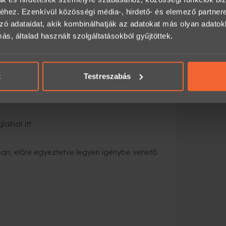
hez. Ezenkívül közösségi média-, hirdető- és elemező partner
tárral kiszállítják, vagy átveheted
zó adataidat, akik kombinálhatják az adatokat más olyan adato
, általad használt szolgáltatásokból gyűjtöttek.
gyorsabb megoldás
:
t
ezik a megadott e-mail címre, és azonnal
Testreszabás
alhat itt:
an, előre egyeztetve legyen igénybe vehető.