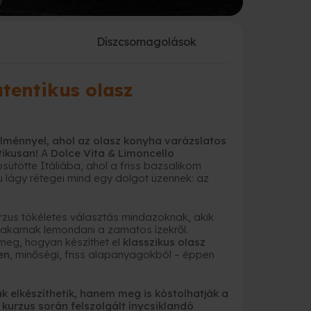
a
Díszcsomagolások
utentikus olasz
élménnyel, ahol az olasz konyha varázslatos
tikusan!
A
Dolce Vita & Limoncello
sütötte Itáliába, ahol a friss bazsalikom
u lágy rétegei mind egy dolgot üzennek: az
urzus tökéletes választás mindazoknak, akik
 akarnak lemondani a zamatos ízekről.
meg, hogyan készíthet el
klasszikus olasz
en
, minőségi, friss alapanyagokból – éppen
 elkészíthetik, hanem meg is kóstolhatják a
a kurzus során felszolgált ínycsiklandó