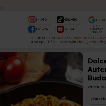
1095 BP.,
S
64.950
450.950
4.9 /5
2 318
178.376
52.554
értékelés
alapján
H-P: 8:00-17:00
+36 30 462 3539
+36 30 111 032
1095 Bp., Tinódi L. Sebestyén köz 1. (Sarok üzlet
Dolce
Aute
Buda
Válassz az 
Válaszd ki