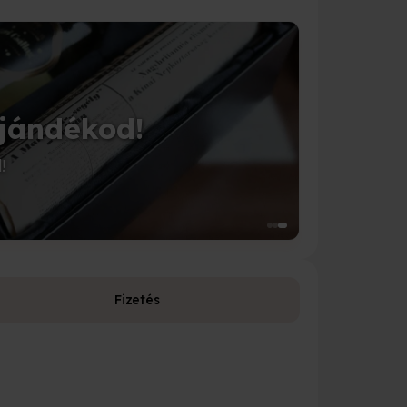
jándékod!
!
Fizetés
Fizetési leh
Bankkárty