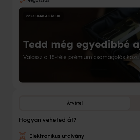
Megosztás
CSOMAGOLÁSOK
Tedd még egyedibbé a
Válassz a 18-féle prémium csomagolás közül
Átvétel
Hogyan veheted át?
Elektronikus utalvány