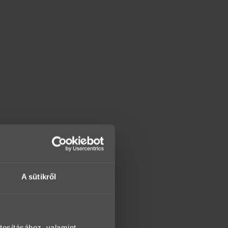
A sütikről
tosításához, valamint