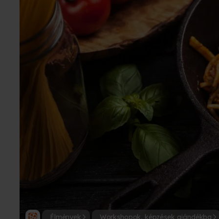
Élmények
Workshopok, képzések ajándékba