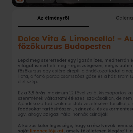
Az élményről
Galéri
Dolce Vita & Limoncello! – A
főzőkurzus Budapesten
Lepd meg szerettedet egy igazán ízes, mediterrán 
világát ismerheti meg – egészségesen, mégis auten
főzőkurzus
egy estére elrepíti ajándékozottadat a nap
illata, a forró paradicsomszósz gőze és a házi tiramis
élet szép.
Ez a
3,5 órás
, maximum 12 fővel zajló, kiscsoportos k
szeretnének változtatni étkezési szokásaikon, de nem
Ajándékozottad szakmai stáb vezetésével tanulhatja 
fogásokat tartósítószer-, színezék- és cukormentes
úgy, ahogy az igazi itáliai nonnák csinálják!
A kurzus különlegessége, hogy a résztvevők nemcsak
saját
limoncellójukat
, amely tökéletesen kiegészíti 