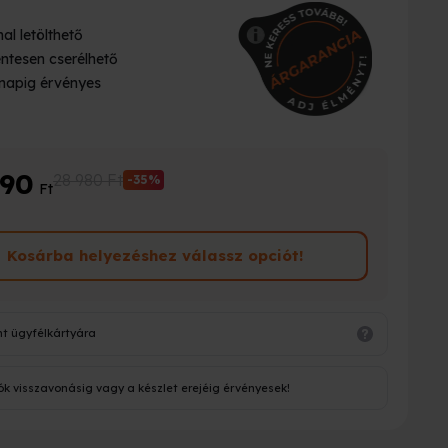
al letölthető
ntesen cserélhető
napig érvényes
290
28 980 Ft
-35%
Ft
Kosárba helyezéshez válassz opciót!
nt ügyfélkártyára
ók visszavonásig vagy a készlet erejéig érvényesek!