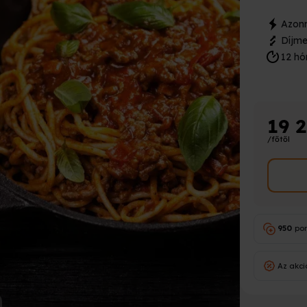
Azonn
Díjme
12 hó
19 
/főtől
950
po
Az akci