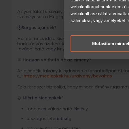
weboldalforgalmunk elemzésé
A nyomtatott utalványt kollégáink becsomagolják, és fu
weboldalhasználatra vonatko
személyesen a Meglepkék irodájában.
számukra, vagy amelyeket más
Sürgős ajándék?
⏱
Ha már nincs idő a kiszállításra, az
e-utalvány a leg
bankkártyás fizetés után
néhány percen belül
Elutasítom minde
megérk
továbbítható vagy kinyomtatható.
Hogyan váltható be az élmény?
📅
Az ajándékutalvány tulajdonosa azonnal időpontot fogl
https://meglepkek.hu/utalvany/bevaltas
👉
Ez a rendszer biztosítja, hogy minden élmény rugalmas
Miért a Meglepkék?
🤝
több ezer választható élmény
országos lefedettség
gyors e-utalvány rendszer