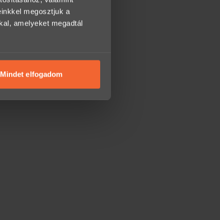
einkkel megosztjuk a
kkal, amelyeket megadtál
Mindet elfogadom