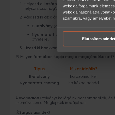
Helyezd a kosárba az élményt,
majd válaszd ki 
weboldalforgalmunk elemzésé
helyszín, csomag).
weboldalhasználatra vonatko
Válaszd ki az ajándékutalvány típusát:
számukra, vagy amelyeket más
E-utalvány (online)
– azonnal megérkezik e-
Nyomtatott ajándékutalvány
– elegáns cso
Elutasítom minde
átvétellel.
Fizesd ki bankkártyával
, SZÉP kártyával és már 
🎁 Milyen formában kapja meg a megajándékozott?
Típus
Mikor ideális?
E-utalvány
ha azonnal kell
Nyomtatott csomag
ha kézbe adnád
A nyomtatott utalványt kollégáink becsomagolják, és fu
személyesen a Meglepkék irodájában.
Sürgős ajándék?
⏱