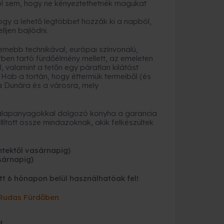
ol sem, hogy ne kényeztethetnék magukat
ogy a lehető legtöbbet hozzák ki a napból,
ljen bajlódni.
nebb technikával, európai színvonalú,
ben tartó fürdőélmény mellett, az emeleten
valamint a tetőn egy páratlan kilátást
Hab a tortán, hogy éttermük termeiből (és
 a Dunára és a városra, mely
b alapanyagokkal dolgozó konyha a garancia
lított össze mindazoknak, akik felkészültek
ntektől vasárnapig
)
sárnapig
)
t 6 hónapon belül használhatóak fel!
 Rudas Fürdőben
d,