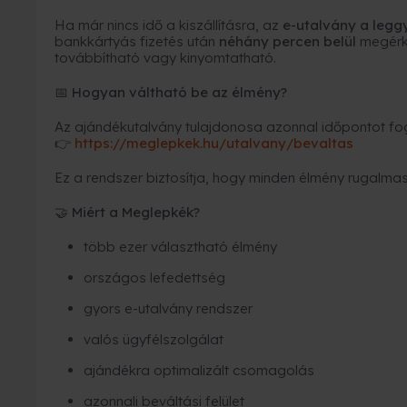
Ha már nincs idő a kiszállításra, az
e-utalvány a leg
bankkártyás fizetés után
néhány percen belül
megérk
továbbítható vagy kinyomtatható.
Hogyan váltható be az élmény?
📅
Az ajándékutalvány tulajdonosa azonnal időpontot fogl
https://meglepkek.hu/utalvany/bevaltas
👉
Ez a rendszer biztosítja, hogy minden élmény rugalmas
Miért a Meglepkék?
🤝
több ezer választható élmény
országos lefedettség
gyors e-utalvány rendszer
valós ügyfélszolgálat
ajándékra optimalizált csomagolás
azonnali beváltási felület