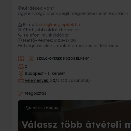
Kérdésed van?
💬
Ügyfélszolgálatunk segít megrendelés előtt és után is:
📩
E-mail:
info@meglepkek.hu
💬 Chat:
jobb oldali chatablak
📞 Telefon:
munkaidőben
🕘 Hétfő–Péntek: 8:00–17:00
Hétvégén is elérsz minket e-mailben és telefonon.
SZÜLŐ-GYEREK KÖZÖS ÉLMÉNY
2
Budapest - I. kerület
Vélemények
5.0/5
(30 vásárlótól)
Megosztás
ÁTVÉTELI MÓDOK
Válassz több átvételi 