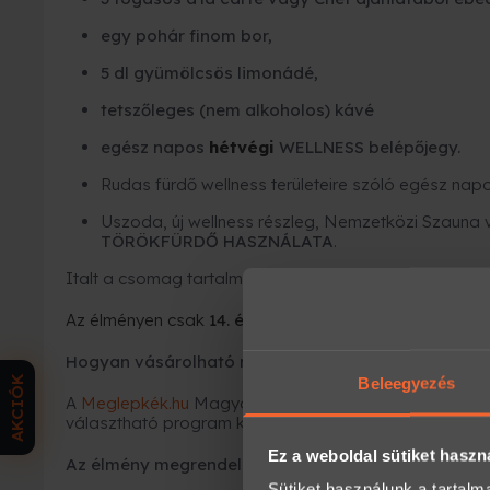
egy pohár finom bor,
5 dl gyümölcsös limonádé,
tetszőleges (nem alkoholos) kávé
egész napos
hétvégi
WELLNESS belépőjegy.
Rudas fürdő wellness területeire szóló egész napo
Uszoda, új wellness részleg, Nemzetközi Szauna
TÖRÖKFÜRDŐ HASZNÁLATA
.
Italt a csomag tartalmaz a fent leírtak szerint.
Az élményen csak
14. évét betöltött
személy vehet rés
Hogyan vásárolható meg ez az élmény ajándékutal
AKCIÓK
Beleegyezés
A
Meglepkék.hu
Magyarország egyik legnagyobb élmé
választható program közül ajándékozhatsz rugalmas
Ez a weboldal sütiket haszn
Az élmény megrendelése 3 egyszerű lépésből áll:
Sütiket használunk a tartal