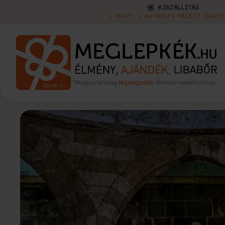
KISZÁLLÍTÁS
1 790 FT
|
60 000 FT FELETT INGYEN