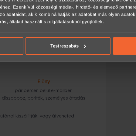
a számodra megfelelő opciót (időtartam,
hez. Ezenkívül közösségi média-, hirdető- és elemező partner
zó adataidat, akik kombinálhatják az adatokat más olyan adato
, általad használt szolgáltatásokból gyűjtöttek.
mailben,
magolásban, futárral vagy személyes
t
Testreszabás
kész is az ajándék.
Előny
pár percen belül e-mailben
díszdoboz, boríték, személyes átadás
tárral kiszállítják, vagy átveheted