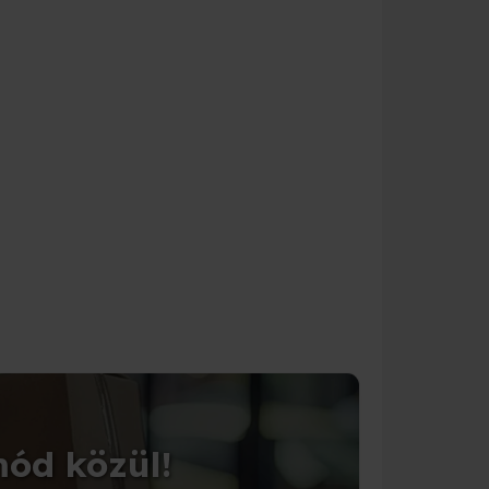
CSOMAGOLÁS
mód közül!