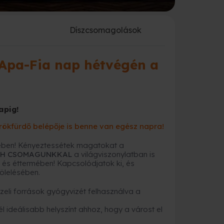
a
Díszcsomagolások
 Apa-Fia nap hétvégén a
apig!
rökfürdő belépője is benne van egész napra!
ében! Kényeztessétek magatokat a
NCH CSOMAGUNKKAL
a világviszonylatban is
és éttermében! Kapcsolódjatok ki, és
ölelésében.
özeli források gyógyvizét felhasználva a
 ideálisabb helyszínt ahhoz, hogy a várost el