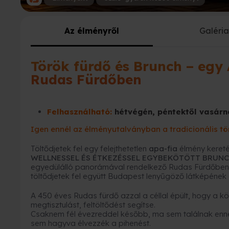
Az élményről
Galéri
Török fürdő és Brunch – egy
Rudas Fürdőben
Felhasználható:
hétvégén, péntektől vasárn
Igen ennél az élményutalványban a tradicionális tö
Töltődjetek fel egy felejthetetlen
apa-fia
élmény keret
WELLNESSEL ÉS ÉTKEZÉSSEL EGYBEKÖTÖTT BRU
egyedülálló panorámával rendelkező Rudas Fürdőben 
töltődjetek fel együtt Budapest lenyűgöző látképének 
A 450 éves Rudas fürdő azzal a céllal épült, hogy a k
megtisztulást, feltöltődést segítse.
Csaknem fél évezreddel később, ma sem találnak ennél
sem hagyva élvezzék a pihenést.