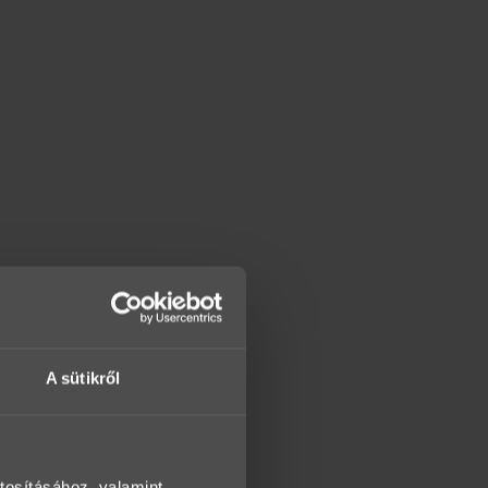
A sütikről
tosításához, valamint