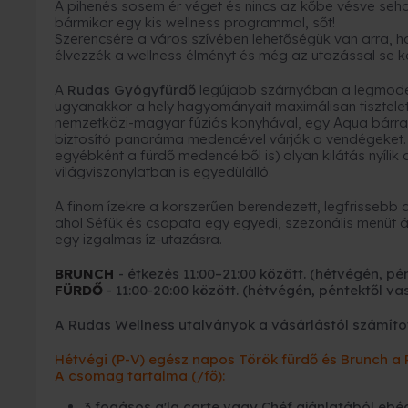
A pihenés sosem ér véget és nincs az kőbe vésve seh
bármikor egy kis wellness programmal, sőt!
Szerencsére a város szívében lehetőségük van arra, h
élvezzék a wellness élményt és még az utazással se kel
A
Rudas Gyógyfürdő
legújabb szárnyában a legmoder
ugyanakkor a hely hagyományait maximálisan tisztelet
nemzetközi-magyar fúziós konyhával, egy Aqua bárral, 
biztosító panoráma medencével várják a vendégeket. 
egyébként a fürdő medencéiből is) olyan kilátás nyílik
világviszonylatban is egyedülálló.
A finom ízekre a korszerűen berendezett, legfrisseb
ahol Séfük és csapata egy egyedi, szezonális menüt ál
egy izgalmas íz-utazásra.
BRUNCH
- étkezés 11:00–21:00 között.
(
hétvégén, pé
FÜRDŐ
- 11:00-20:00 között.
(
hétvégén, péntektől va
A Rudas Wellness utalványok a vásárlástól számítot
Hétvégi (P-V) egész napos Török fürdő és Brunch a
A csomag tartalma (/fő):
3 fogásos a'la carte vagy Chéf ajánlatából ebé