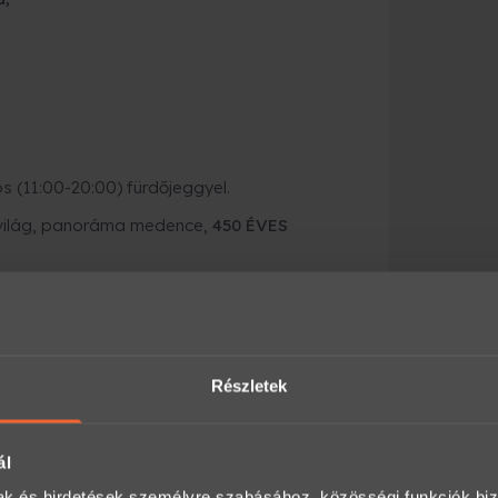
s (11:00-20:00) fürdőjeggyel.
 világ, panoráma medence,
450 ÉVES
zt!
ványként a Meglepkéken?
Részletek
nyajándék-platformja, ahol több ezer
an és biztonságosan.
ál
mak és hirdetések személyre szabásához, közösségi funkciók biz