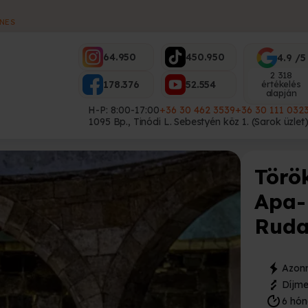
ES
64.950
450.950
4.9 /5
2 318
178.376
52.554
értékelés
alapján
H-P: 8:00-17:00
+36 30 462 3539
+36 30 111 032
1095 Bp., Tinódi L. Sebestyén köz 1. (Sarok üzlet
Törö
Apa-
Ruda
Azonn
Díjme
6 hón