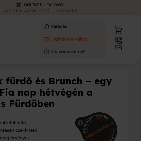
ONLINE E-UTALVÁNY
AZONNAL LETÖLTHETŐ
|
INGYENES
Keresés
Utalványbeváltás
3
Kik vagyunk mi?
)
k fürdő és Brunch – egy
Fia nap hétvégén a
s Fürdőben
al letölthető
ntesen cserélhető
apig érvényes