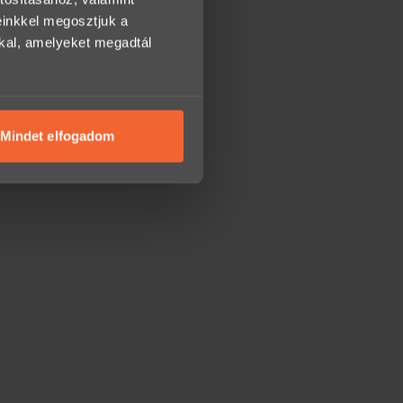
einkkel megosztjuk a
kkal, amelyeket megadtál
Mindet elfogadom