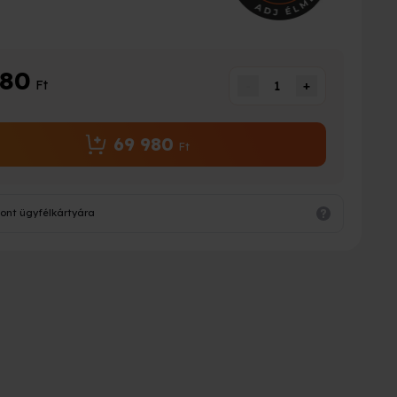
980
Ft
-
1
+
69 980
Ft
ont ügyfélkártyára