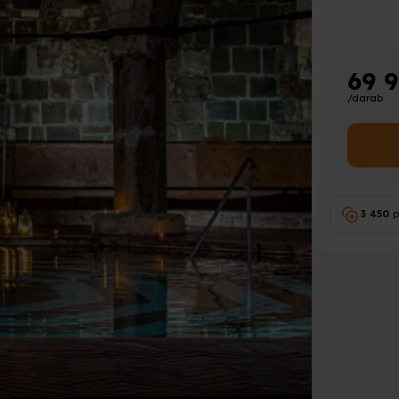
69 
/darab
3 450
p