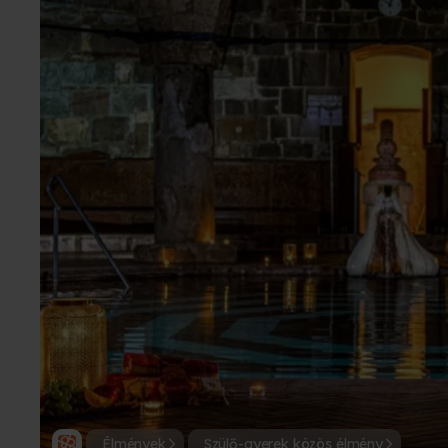
Élmények
Szülő-gyerek közös élmény