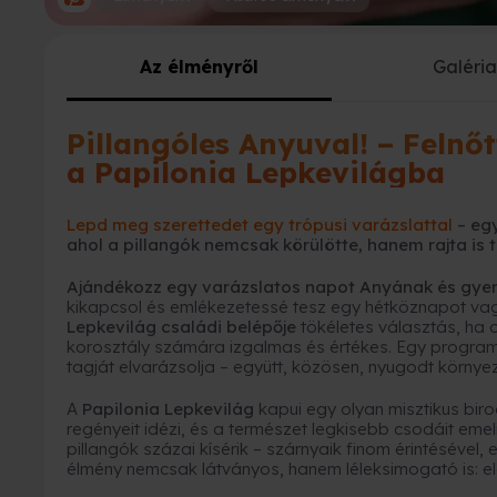
Az élményről
Galéri
Pillangóles Anyuval! – Feln
a Papilonia Lepkevilágba
Lepd meg szerettedet egy trópusi varázslattal
– egy
ahol a pillangók nemcsak körülötte, hanem
rajta
is 
Ajándékozz egy varázslatos napot Anyának és gy
kikapcsol és emlékezetessé tesz egy hétköznapot vag
Lepkevilág családi belépője
tökéletes választás, ha 
korosztály számára izgalmas és értékes. Egy program
tagját elvarázsolja – együtt, közösen, nyugodt környe
A
Papilonia Lepkevilág
kapui egy olyan misztikus bir
regényeit idézi, és a természet legkisebb csodáit emel
pillangók százai kísérik – szárnyaik finom érintésével
élmény nemcsak látványos, hanem léleksimogató is: elcs