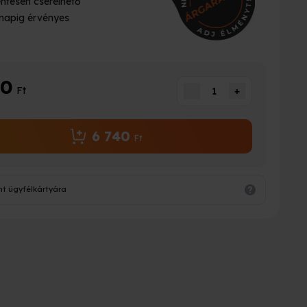
ntesen cserélhető
napig érvényes
40
Ft
-
1
+
6 740
Ft
nt ügyfélkártyára