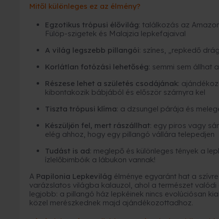
Mitől különleges ez az élmény?
Egzotikus trópusi élővilág
: találkozás az Amazon
Fülöp-szigetek és Malajzia lepkefajaival
A világ legszebb pillangói
: színes, „repkedő dr
Korlátlan fotózási lehetőség
: semmi sem állhat 
Részese lehet a születés csodájának
: ajándékoz
kibontakozik bábjából és először szárnyra kel
Tiszta trópusi klíma
: a dzsungel párája és meleg
Készüljön fel, mert rászállhat
: egy piros vagy sá
elég ahhoz, hogy egy pillangó vállára telepedjen
Tudást is ad
: meglepő és különleges tények a lepk
ízlelőbimbóik a lábukon vannak!
A
Papilonia Lepkevilág
élménye egyaránt hat a szívre,
varázslatos világba kalauzol, ahol a természet valódi 
legjobb: a pillangó ház lepkéinek nincs evolúciósan kia
közel merészkednek majd ajándékozottadhoz.