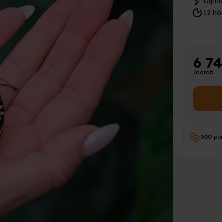
Díjme
12 hó
6 7
/darab
300
po