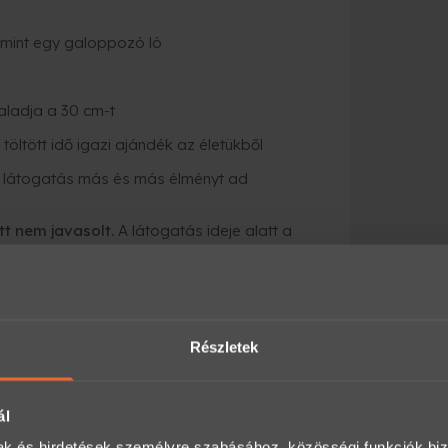
 mint egy galoppozó ló
ladja a 30 cm-t
 töltött idő igazi ajándék az életükből
en látogatás más és más élményt ad
t nem javasolt.
A látogatás ideje alatt a
gek rendelkezésére.
rlátozva
(egy átlagos látogatás 30-45 percig
kadálymentesített.
 a szülőket, hogy tartsák szemmel
Részletek
tegyenek kárt a pillangókban.
y 16 év alatti gyermek részére szól!
ál
tő belépőjegy:
<
mak és hirdetések személyre szabásához, közösségi funkciók biz