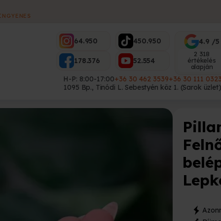
ES
64.950
450.950
4.9 /5
2 318
178.376
52.554
értékelés
alapján
H-P: 8:00-17:00
+36 30 462 3539
+36 30 111 032
1095 Bp., Tinódi L. Sebestyén köz 1. (Sarok üzlet
Pilla
Feln
belé
Lepk
Azonn