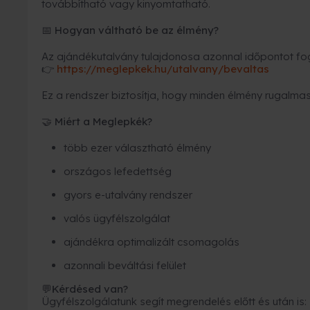
továbbítható vagy kinyomtatható.
Hogyan váltható be az élmény?
📅
Az ajándékutalvány tulajdonosa azonnal időpontot fogl
https://meglepkek.hu/utalvany/bevaltas
👉
Ez a rendszer biztosítja, hogy minden élmény rugalmas
Miért a Meglepkék?
🤝
több ezer választható élmény
országos lefedettség
gyors e-utalvány rendszer
valós ügyfélszolgálat
ajándékra optimalizált csomagolás
azonnali beváltási felület
Kérdésed van?
💬
Ügyfélszolgálatunk segít megrendelés előtt és után is: