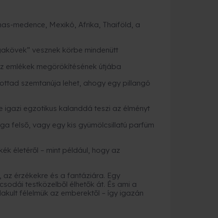
as-medence, Mexikó, Afrika, Thaiföld, a
ágakövek” vesznek körbe mindenütt
az emlékek megörökítésének útjába
ottad szemtanúja lehet, ahogy egy pillangó
e igazi egzotikus kalanddá teszi az élményt
rga felső, vagy egy kis gyümölcsillatú parfüm
ék életéről – mint például, hogy az
 az érzékekre és a fantáziára. Egy
csodái testközelből élhetők át. És ami a
lakult félelmük az emberektől – így igazán