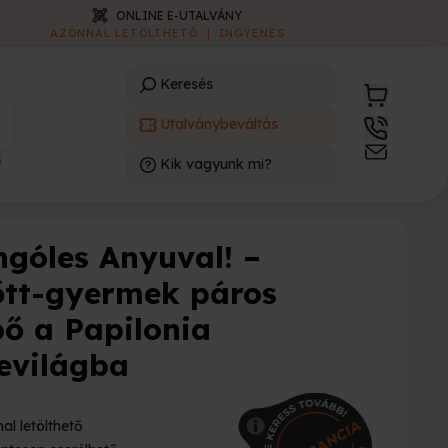
ONLINE E-UTALVÁNY
AZONNAL LETÖLTHETŐ
|
INGYENES
Keresés
Utalványbeváltás
3
Kik vagyunk mi?
)
ngóles Anyuval! –
őtt-gyermek páros
pő a Papilonia
evilágba
al letölthető