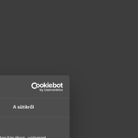
A sütikről
tosításához, valamint