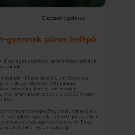
a
Díszcsomagolások
őtt-gyermek páros belépő
 különleges utazással a természet szívébe,
táncolnak!
ermekének
– közös élményt, ami összehoz,
y különleges alkalmat. A
Papilonia
olyan ajándékot keresel, ami minden
, ahol a természet csodája a család minden
zetben.
odalmat nyitnak meg előtte, amely Verne Gyula
i főszereplővé. Ajándékozottad útját egzotikus
, egy mesebeli dzsungelben vezetve át. Ez az
endesít, feltölt és ámulatba ejt.