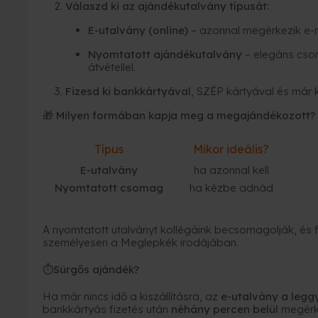
Válaszd ki az ajándékutalvány típusát:
E-utalvány (online)
– azonnal megérkezik e-
Nyomtatott ajándékutalvány
– elegáns cso
átvétellel.
Fizesd ki bankkártyával
, SZÉP kártyával és már 
🎁 Milyen formában kapja meg a megajándékozott?
Típus
Mikor ideális?
E-utalvány
ha azonnal kell
Nyomtatott csomag
ha kézbe adnád
A nyomtatott utalványt kollégáink becsomagolják, és fu
személyesen a Meglepkék irodájában.
Sürgős ajándék?
⏱
Ha már nincs idő a kiszállításra, az
e-utalvány a leg
bankkártyás fizetés után
néhány percen belül
megérk