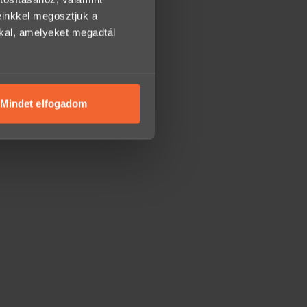
einkkel megosztjuk a
kkal, amelyeket megadtál
Mindet elfogadom