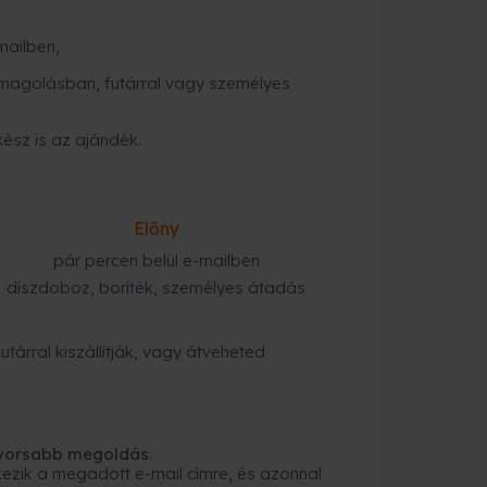
mailben,
magolásban, futárral vagy személyes
kész is az ajándék.
Előny
pár percen belül e-mailben
díszdoboz, boríték, személyes átadás
tárral kiszállítják, vagy átveheted
gyorsabb megoldás
:
ezik a megadott e-mail címre, és azonnal