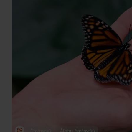
Élmények
Állatos élmények