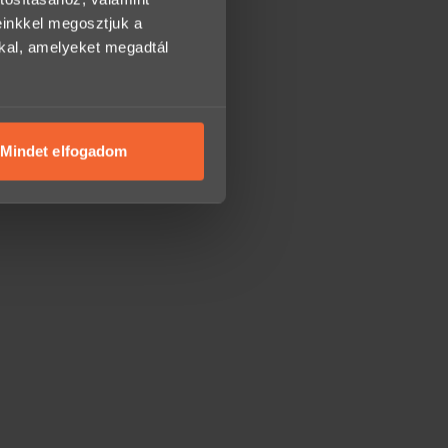
einkkel megosztjuk a
kkal, amelyeket megadtál
Mindet elfogadom