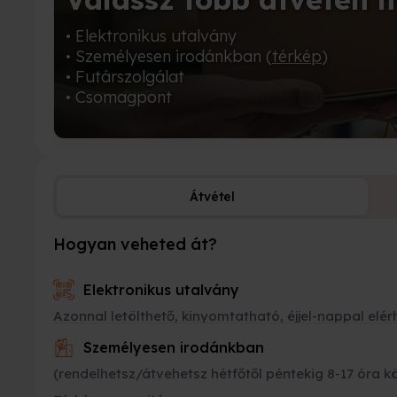
• Elektronikus utalvány
• Személyesen irodánkban (
térkép
)
• Futárszolgálat
• Csomagpont
Átvétel
Hogyan veheted át?
Elektronikus utalvány
Azonnal letölthető, kinyomtatható, éjjel-nappal elér
Személyesen irodánkban
(rendelhetsz/átvehetsz hétfőtől péntekig 8-17 óra k