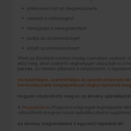
jótékonyan hat az idegrendszerre
serkenti a vérkeringést
támogatja a méregtelenítést
javítja az alvásminőséget
erősíti az immunrendszert
Mivel az illóolajok hatása mindig személyre szabott,
előzi meg, ahol szakértő segítséggel választják ki a 
perces
, és minden pillanata a relaxációról, a figyelemrő
Ha különleges, szeretetteljes és igazán pihentető é
harmonikusabb meglepetéssel aligha lepheted meg 
Hogyan vásárolható meg ez az élmény ajándékutal
A
Meglepkék.hu
Magyarország egyik legnagyobb élmé
választható program közül ajándékozhatsz rugalmas
Az élmény megrendelése 3 egyszerű lépésből áll: