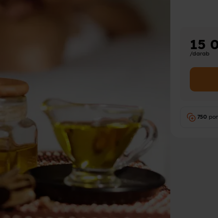
15 
/darab
750
pon