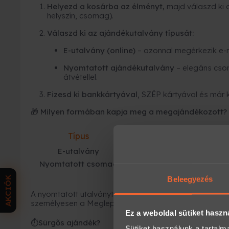
Helyezd a kosárba az élményt,
majd válaszd ki 
helyszín, csomag).
Válaszd ki az ajándékutalvány típusát:
E-utalvány (online)
– azonnal megérkezik e-
Nyomtatott ajándékutalvány
– elegáns cso
átvétellel.
Fizesd ki bankkártyával
, SZÉP kártyával és már 
🎁 Milyen formában kapja meg a megajándékozott?
Típus
Mikor ideális?
E-utalvány
ha azonnal kell
Nyomtatott csomag
ha kézbe adnád
AKCIÓK
Beleegyezés
A nyomtatott utalványt kollégáink becsomagolják, és fu
személyesen a Meglepkék irodájában.
Ez a weboldal sütiket haszn
Sürgős ajándék?
⏱
Sütiket használunk a tartal