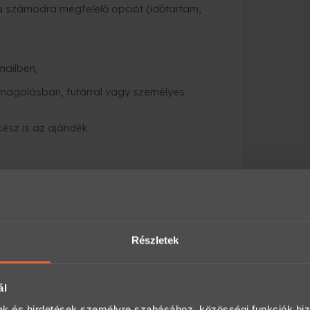
a számodra megfelelő opciót (időtartam,
mailben,
magolásban, futárral vagy személyes
kész is az ajándék.
Előny
pár percen belül e-mailben
díszdoboz, boríték, személyes átadás
Részletek
tárral kiszállítják, vagy átveheted
ál
mak és hirdetések személyre szabásához, közösségi funkciók biz