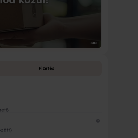
Tedd 
Válassz a 1
Fizetés
Fizetési leh
Bankkárty
hető
Banki átut
Készpénzz
özött)