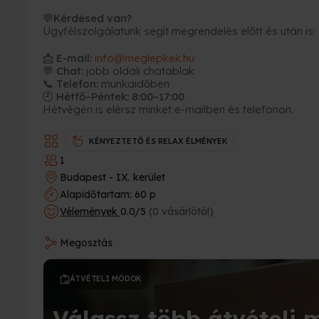
Kérdésed van?
💬
Ügyfélszolgálatunk segít megrendelés előtt és után is:
📩
E-mail:
info@meglepkek.hu
💬 Chat:
jobb oldali chatablak
📞 Telefon:
munkaidőben
🕘 Hétfő–Péntek: 8:00–17:00
Hétvégén is elérsz minket e-mailben és telefonon.
KÉNYEZTETŐ ÉS RELAX ÉLMÉNYEK
1
Budapest - IX. kerület
Alapidőtartam: 60 p
Vélemények
0.0/5
(0 vásárlótól)
Megosztás
ÁTVÉTELI MÓDOK
Válassz több átvételi 