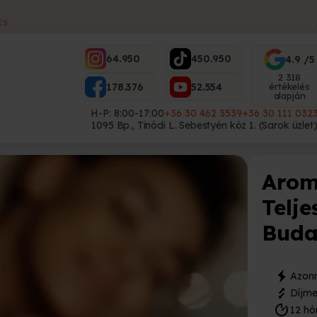
ES
64.950
450.950
4.9 /5
2 318
178.376
52.554
értékelés
alapján
H-P: 8:00-17:00
+36 30 462 3539
+36 30 111 032
1095 Bp., Tinódi L. Sebestyén köz 1. (Sarok üzlet
Arom
Telj
Buda
Azonn
Díjme
12 hó