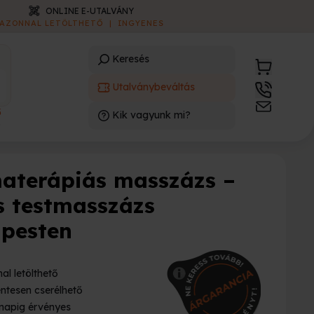
ONLINE E-UTALVÁNY
AZONNAL LETÖLTHETŐ
|
INGYENES
Keresés
Utalványbeváltás
3
Kik vagyunk mi?
)
aterápiás masszázs –
es testmasszázs
pesten
al letölthető
ntesen cserélhető
napig érvényes