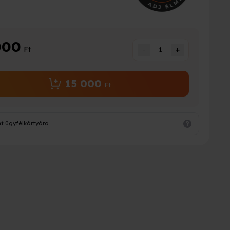
000
Ft
-
1
+
15 000
Ft
t ügyfélkártyára