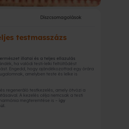
a
Díszcsomagolások
ljes testmasszázs
mészet illatai és a teljes ellazulás
k, ha valódi testi-lelki feltöltődést
dást. Engedd, hogy ajándékozottad egy órára
galomnak, amelyben teste és lelke is
s regeneráló testkezelés, amely ötvözi a
tásaival. A kezelés célja nemcsak a testi
ő harmónia megteremtése is –
így
ül.