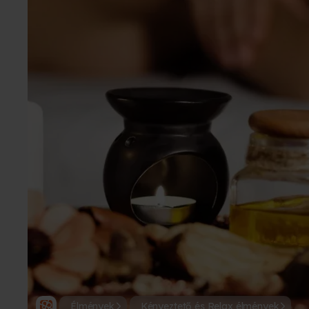
Élmények
Kényeztető és Relax élmények