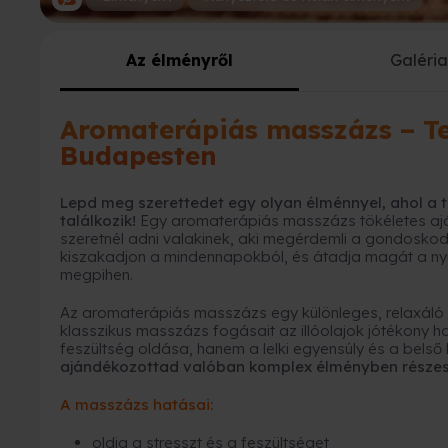
Az élményről
Galéri
Aromaterápiás masszázs – Te
Budapesten
Lepd meg szerettedet egy olyan élménnyel, ahol a ter
találkozik!
Egy aromaterápiás masszázs tökéletes ajándé
szeretnél adni valakinek, aki megérdemli a gondosko
kiszakadjon a mindennapokból, és átadja magát a nyu
megpihen.
Az aromaterápiás masszázs egy különleges, relaxáló é
klasszikus masszázs fogásait az illóolajok jótékony ha
feszültség oldása, hanem a lelki egyensúly és a bels
ajándékozottad valóban komplex élményben részes
A masszázs hatásai:
oldja a stresszt és a feszültséget