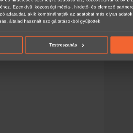
hez. Ezenkívül közösségi média-, hirdető- és elemező partner
gyorsabb megoldás
:
ezik a megadott e-mail címre, és azonnal
zó adataidat, akik kombinálhatják az adatokat más olyan adato
, általad használt szolgáltatásokból gyűjtöttek.
alhat itt:
t
Testreszabás
an, előre egyeztetve legyen igénybe vehető.