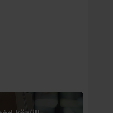
CSOMAGOLÁS
mód közül!