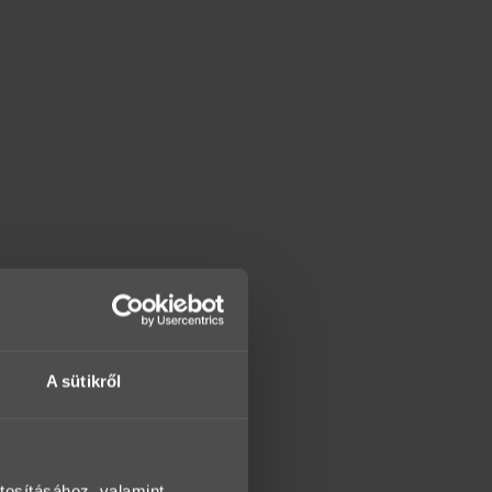
A sütikről
tosításához, valamint