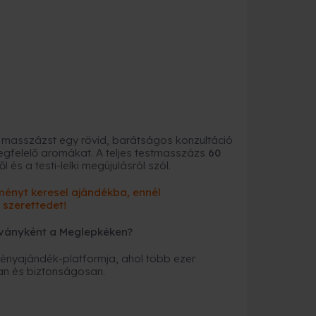
 a masszázst egy rövid, barátságos konzultáció
megfelelő aromákat. A teljes testmasszázs
60
l és a testi-lelki megújulásról szól.
lményt keresel ajándékba, ennél
szerettedet!
ványként a Meglepkéken?
nyajándék-platformja, ahol több ezer
an és biztonságosan.