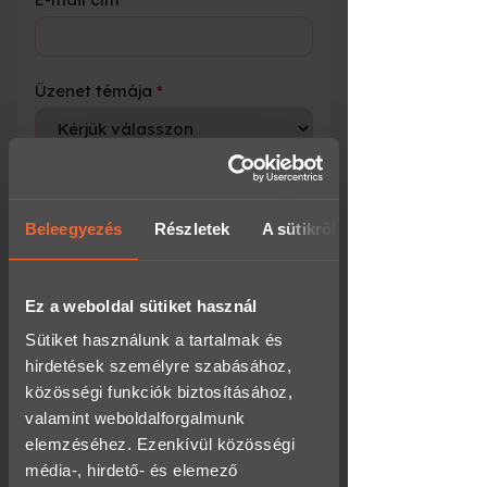
Üzenet témája
*
Üzenet
*
Beleegyezés
Részletek
A sütikről
Ez a weboldal sütiket használ
Sütiket használunk a tartalmak és
hirdetések személyre szabásához,
Megismertem az
Adatkezelési
közösségi funkciók biztosításához,
tájékoztatót
elfogadom annak
tartalmát és hozzájárulok az
valamint weboldalforgalmunk
adataim e szerint történő
elemzéséhez. Ezenkívül közösségi
kezeléséhez.
média-, hirdető- és elemező