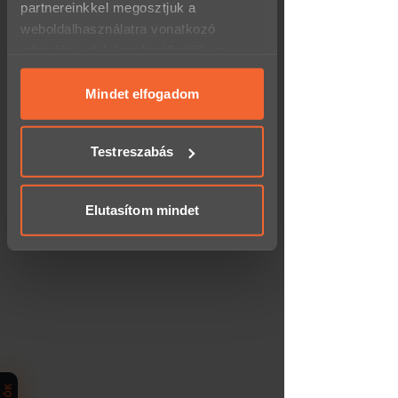
partnereinkkel megosztjuk a
Elküldöm az üzenetet
weboldalhasználatra vonatkozó
adataidat, akik kombinálhatják az
adatokat más olyan adatokkal,
amelyeket megadtál számukra, vagy
Mindet elfogadom
amelyeket más, általad használt
szolgáltatásokból gyűjtöttek.
Testreszabás
Elutasítom mindet