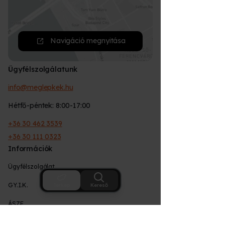
Navigáció megnyitása
Ügyfélszolgálatunk
info@meglepkek.hu
Hétfő-péntek: 8:00-17:00
+36 30 462 3539
+36 30 111 0323
Információk
Ügyfélszolgálat
GY.I.K.
Térkép
Kereső
ÁSZF
Adatkezelési tájékoztató