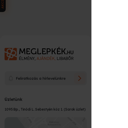
AKCIÓK
Feliratkozás a hírlevelünkre
Üzletünk
1095 Bp., Tinódi L. Sebestyén köz 1. (Sarok üzlet)