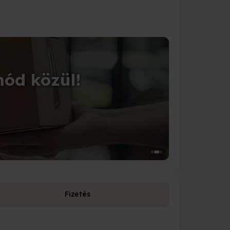
CSOMAGOLÁS
mód közül!
Tedd 
Válassz a 1
Fizetés
Fizetési leh