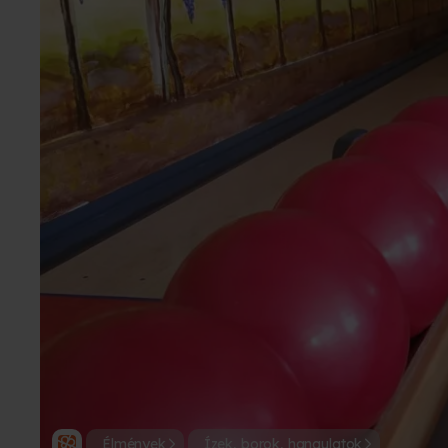
Élmények
Ízek, borok, hangulatok