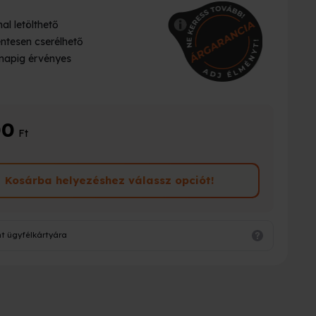
al letölthető
ntesen cserélhető
napig érvényes
00
Ft
Kosárba helyezéshez válassz opciót!
t ügyfélkártyára