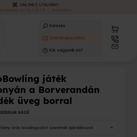
ONLINE E-UTALVÁNY
AZONNAL LETÖLTHETŐ
|
INGYENES
Keresés
Utalványbeváltás
3
Kik vagyunk mi?
)
oBowling játék
onyán a Borverandán
dék üveg borral
alábbiak közül
i hány órás bowlingozást szeretnél ajándékozni!