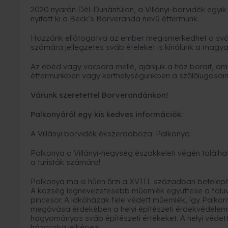
2020 nyarán Dél-Dunántúlon, a Villányi-borvidék egyi
nyitott ki a Beck’s Borveranda nevű éttermünk.
Hozzánk ellátogatva az ember megismerkedhet a svá
számára jellegzetes sváb ételeket is kínálunk a magya
Az ebéd vagy vacsora mellé, ajánljuk a ház borait, a
éttermünkben vagy kerthelységünkben a szőlőlugasaink
Várunk szeretettel Borverandánkon!
Palkonyáról egy kis kedves információk:
A Villányi borvidék ékszerdoboza: Palkonya
Palkonya a Villányi-hegység északkeleti végén találhat
a turisták számára!
Palkonya ma is hűen őrzi a XVIII. században betelepít
A község legnevezetesebb műemlék együttese a faluvé
pincesor. A lakóházak fele védett műemlék, így Palko
megóvása érdekében a helyi építészeti érdekvédelemm
hagyományos sváb építészeti értékeket. A helyi védet
házacska jelképezi.