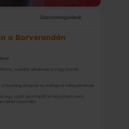
a
Díszcsomagolások
án a Borverandán
kba!
tésre, családi alkalmakra vagy baráti
bowling étlapról és itallapról választhatnak.
egy saját sportcipőt! A helyszínen nincs
en lehet használni.