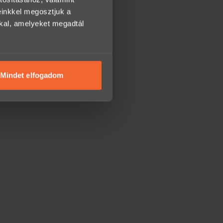
einkkel megosztjuk a
kkal, amelyeket megadtál
Mindet elfogadom