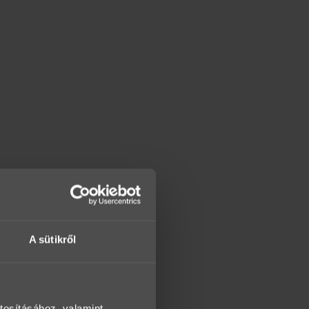
A sütikről
tosításához, valamint