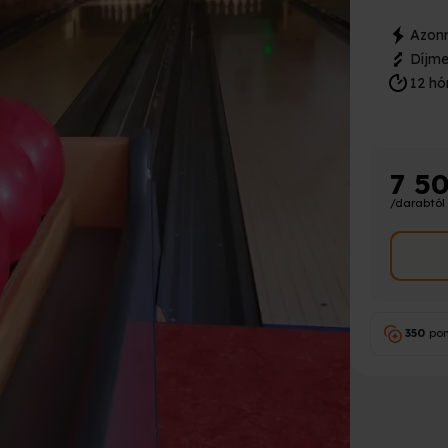
Azonn
Díjme
12 hó
7 5
/darabtól
350
pon