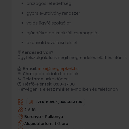
országos lefedettség
gyors e-utalvány rendszer
valós ügyfélszolgálat
ajándékra optimalizált csomagolás
azonnali beváltási felület
Kérdésed van?
💬
Ügyfélszolgálatunk segít megrendelés előtt és után is:
📩
E-mail:
info@meglepkek.hu
💬 Chat:
jobb oldali chatablak
📞 Telefon:
munkaidőben
🕘 Hétfő–Péntek: 8:00–17:00
Hétvégén is elérsz minket e-mailben és telefonon.
ÍZEK, BOROK, HANGULATOK
2-6 fő
Baranya - Palkonya
Alapidőtartam: 1-2 óra