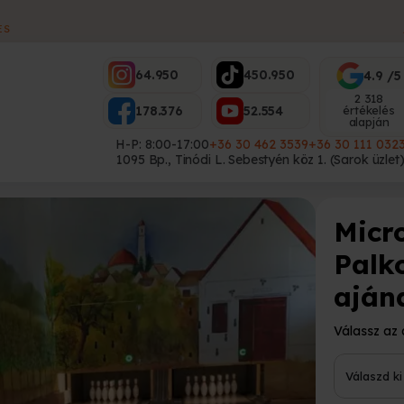
ES
64.950
450.950
4.9 /5
2 318
178.376
52.554
értékelés
alapján
H-P: 8:00-17:00
+36 30 462 3539
+36 30 111 032
1095 Bp., Tinódi L. Sebestyén köz 1. (Sarok üzlet
Micr
Palk
aján
Válassz az 
Válaszd k