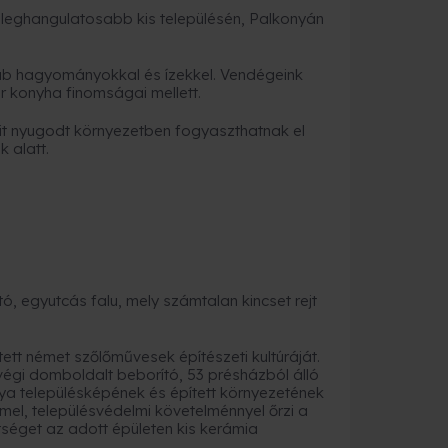
k leghangulatosabb kis településén, Palkonyán
b hagyományokkal és ízekkel. Vendégeink
r konyha finomságai mellett.
mit nyugodt környezetben fogyaszthatnak el
 alatt.
ó, egyutcás falu, mely számtalan kincset rejt
ett német szőlőművesek építészeti kultúráját.
gi domboldalt beborító, 53 présházból álló
nya településképének és épített környezetének
el, településvédelmi követelménnyel őrzi a
tséget az adott épületen kis kerámia