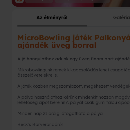
Az élményről
Galéri
MicroBowling játék Palkony
ajándék üveg borral
A jó hangulathoz adunk egy üveg finom bort ajándé
Mikrobowlingunk remek kikapcsolódás lehet csapatépí
összejövetelekre is.
A játék közben megszomjazott, megéhezett vendégek a 
A pálya használathoz kérünk mindenkit hozzon magával 
lehetőség cipőt bérelni! A pályát csak gumi talpú cipőb
Minden nap 21 óráig látogatható a pálya.
Beck's Borverandáról: