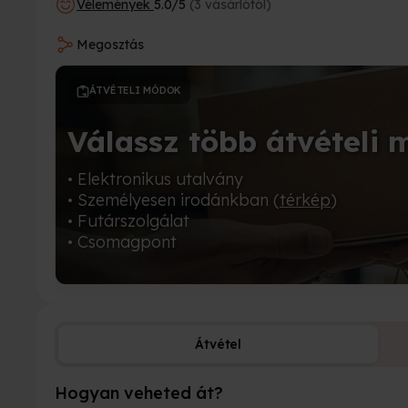
Vélemények
5.0/5
(3 vásárlótól)
Megosztás
ÁTVÉTELI MÓDOK
Válassz több átvételi 
• Elektronikus utalvány
• Személyesen irodánkban (
térkép
)
• Futárszolgálat
• Csomagpont
Átvétel
Hogyan veheted át?