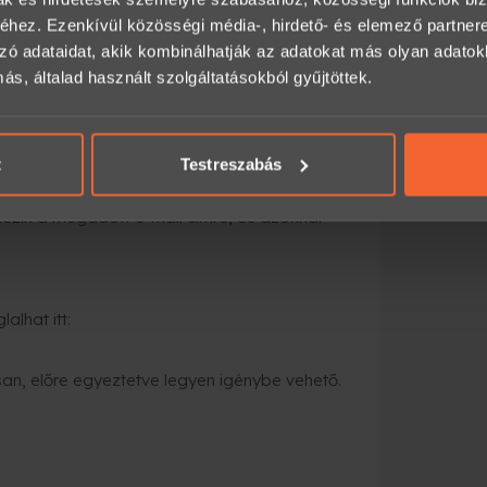
pár percen belül e-mailben
hez. Ezenkívül közösségi média-, hirdető- és elemező partner
díszdoboz, boríték, személyes átadás
zó adataidat, akik kombinálhatják az adatokat más olyan adato
, általad használt szolgáltatásokból gyűjtöttek.
tárral kiszállítják, vagy átveheted
t
Testreszabás
gyorsabb megoldás
:
ezik a megadott e-mail címre, és azonnal
alhat itt:
an, előre egyeztetve legyen igénybe vehető.