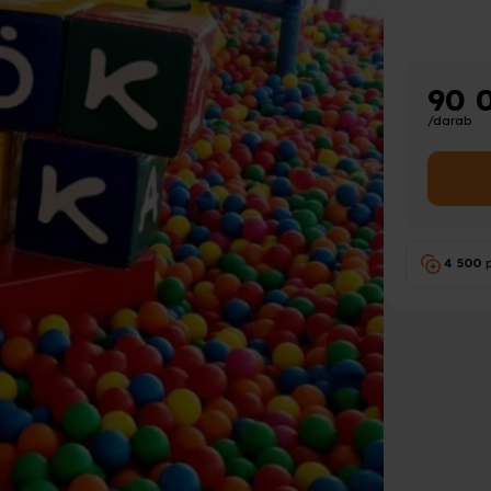
90 
/darab
4 500