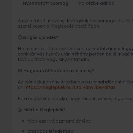
Nyomtatott csomag
ha kézbe adnád
A nyomtatott utalványt kollégáink becsomagolják, és fu
személyesen a Meglepkék irodájában.
Sürgős ajándék?
⏱
Ha már nincs idő a kiszállításra, az
e-utalvány a leg
bankkártyás fizetés után
néhány percen belül
megérk
továbbítható vagy kinyomtatható.
Hogyan váltható be az élmény?
📅
Az ajándékutalvány tulajdonosa azonnal időpontot fogl
https://meglepkek.hu/utalvany/bevaltas
👉
Ez a rendszer biztosítja, hogy minden élmény rugalmas
Miért a Meglepkék?
🤝
több ezer választható élmény
országos lefedettség