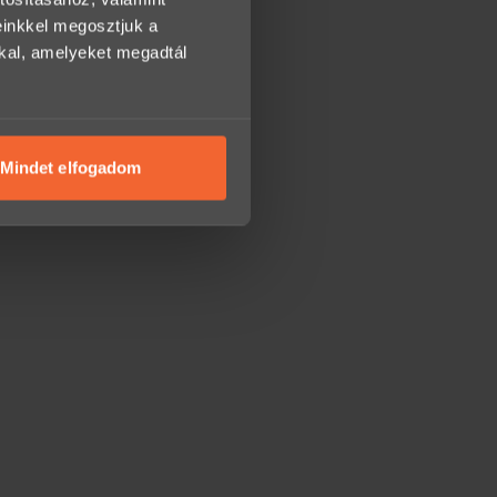
einkkel megosztjuk a
kkal, amelyeket megadtál
Mindet elfogadom