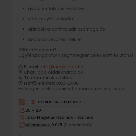
gyors e-utalvány rendszer
valós ügyfélszolgálat
ajándékra optimalizált csomagolás
azonnali beváltási felület
Kérdésed van?
💬
Ügyfélszolgálatunk segít megrendelés előtt és után is:
📩
E-mail:
info@meglepkek.hu
💬 Chat:
jobb oldali chatablak
📞 Telefon:
munkaidőben
🕘 Hétfő–Péntek: 8:00–17:00
Hétvégén is elérsz minket e-mailben és telefonon.
GYEREKEKNEK ÉLMÉNYEK
20 + 20
Jász-Nagykun-Szolnok - Szolnok
Vélemények
0.0/5
(0 vásárlótól)