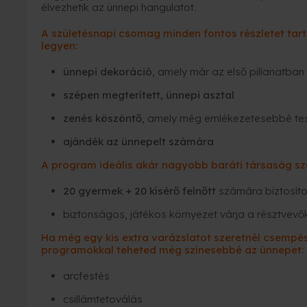
élvezhetik az ünnepi hangulatot.
A születésnapi csomag minden fontos részletet tar
legyen:
ünnepi dekoráció
, amely már az első pillanatba
szépen megterített, ünnepi asztal
zenés köszöntő
, amely még emlékezetesebbé tesz
ajándék az ünnepelt számára
A program ideális akár nagyobb baráti társaság szá
20 gyermek + 20 kísérő felnőtt
számára biztosítot
biztonságos, játékos környezet várja a résztvevő
Ha még egy kis extra varázslatot szeretnél csempés
programokkal teheted még színesebbé az ünnepet:
arcfestés
csillámtetoválás