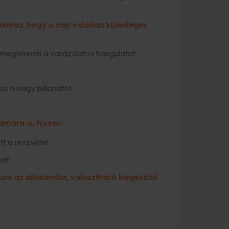
talmaz, hogy a nap valóban különleges
n megteremti a varázslatos hangulatot
i a nagy pillanatot
mára is, hiszen:
t a részvétel
ket
zni az alkalomba, választható kiegészítő