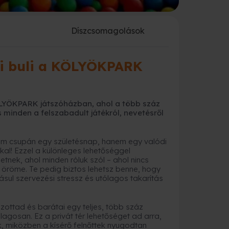
a
Díszcsomagolások
pi buli a KÖLYÖKPARK
KÖLYÖKPARK játszóházban, ahol a több száz
 minden a felszabadult játékról, nevetésről
em csupán egy születésnap, hanem egy valódi
kal! Ezzel a különleges lehetőséggel
nek, ahol minden róluk szól – ahol nincs
s öröme. Te pedig biztos lehetsz benne, hogy
ul szervezési stressz és utólagos takarítás
zottad és barátai egy teljes, több száz
agosan. Ez a privát tér lehetőséget ad arra,
, miközben a kísérő felnőttek nyugodtan