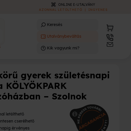
ONLINE E-UTALVÁNY
AZONNAL LETÖLTHETŐ
|
INGYENES
Keresés
Utalványbeváltás
3
Kik vagyunk mi?
)
körű gyerek születésnapi
 a KÖLYÖKPARK
zóházban – Szolnok
al letölthető
ntesen cserélhető
napig érvényes