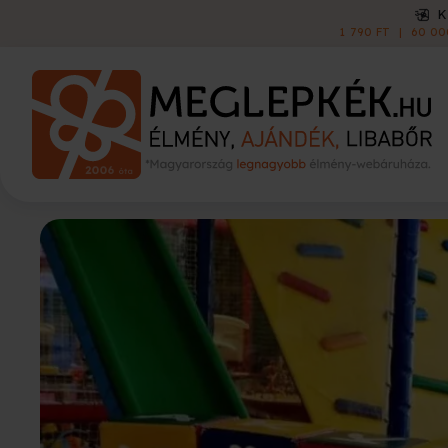
KISZÁLLÍTÁS
1 790 FT
|
60 000 FT FELETT INGYEN