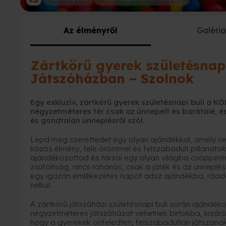
Az élményről
Galéri
Zártkörű gyerek születésna
Játszóházban – Szolnok
Egy exkluzív, zártkörű gyerek születésnapi buli a 
négyzetméteres tér csak az ünnepelt és barátaié, és
és gondtalan ünneplésről szól.
Lepd meg szerettedet egy olyan ajándékkal, amely n
közös élmény, tele örömmel és felszabadult pillanatok
ajándékozottad és társai egy olyan világba csöppenhet
zsúfoltság, nincs rohanás, csak a játék és az ünneplé
egy igazán emlékezetes napot adsz ajándékba, ráadás
nélkül.
A zártkörű játszóházi születésnapi buli során ajándéko
négyzetméteres játszóházat vehetnek birtokba, kizáról
hogy a gyerekek önfeledten, felszabadultan játszanak