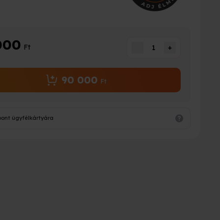
000
Ft
-
1
+
90 000
Ft
pont ügyfélkártyára