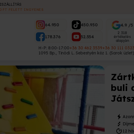
ES
64.950
450.950
4.9 /5
2 318
178.376
52.554
értékelés
alapján
H-P: 8:00-17:00
+36 30 462 3539
+36 30 111 032
1095 Bp., Tinódi L. Sebestyén köz 1. (Sarok üzlet
Zárt
buli
Játs
Azonn
Díjme
12 hó