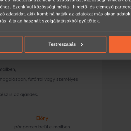
ványként a Meglepkéken?
hez. Ezenkívül közösségi média-, hirdető- és elemező partner
zó adataidat, akik kombinálhatják az adatokat más olyan adato
nyajándék-platformja, ahol több ezer
, általad használt szolgáltatásokból gyűjtöttek.
an és biztonságosan.
a számodra megfelelő opciót (időtartam,
t
Testreszabás
mailben,
magolásban, futárral vagy személyes
kész is az ajándék.
Előny
pár percen belül e-mailben