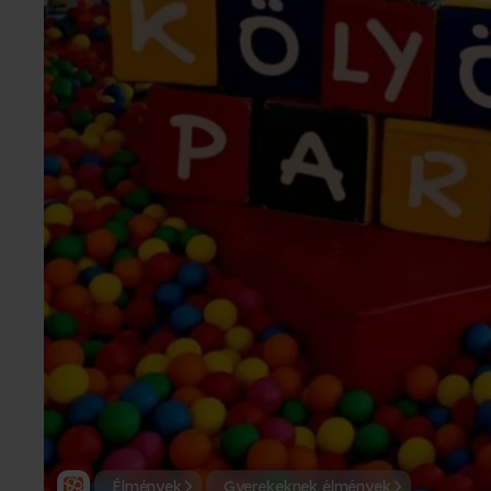
Élmények
Gyerekeknek élmények