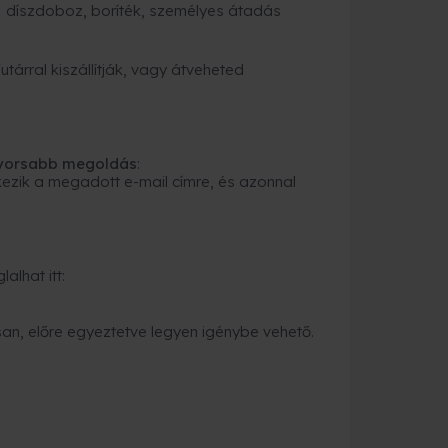
díszdoboz, boríték, személyes átadás
tárral kiszállítják, vagy átveheted
gyorsabb megoldás
:
ezik a megadott e-mail címre, és azonnal
alhat itt:
an, előre egyeztetve legyen igénybe vehető.