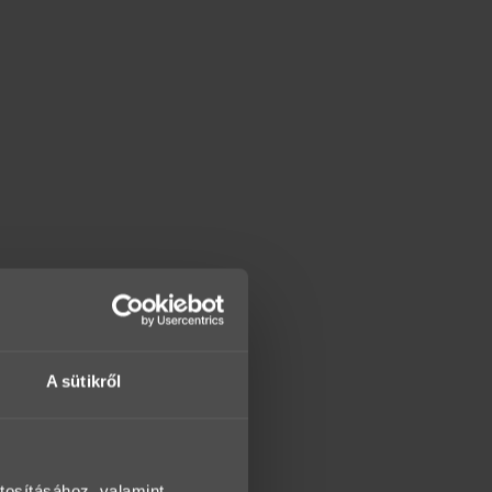
A sütikről
tosításához, valamint