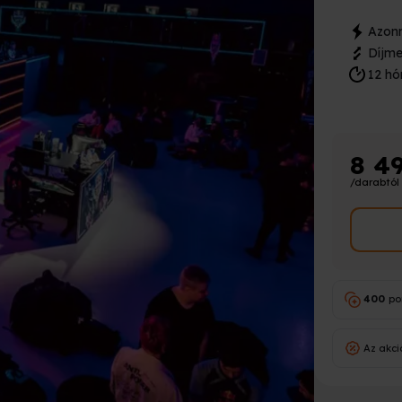
Azonn
Díjme
12 hó
8 4
/darabtól
400
po
Az akci