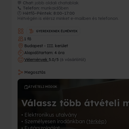
💬 Chat:
jobb oldali chatablak
📞 Telefon:
munkaidőben
🕘 Hétfő–Péntek: 8:00–17:00
Hétvégén is elérsz minket e-mailben és telefonon.
GYEREKEKNEK ÉLMÉNYEK
1 fő
Budapest - III. kerület
Alapidőtartam: 4 óra
Vélemények
5.0/5
(6 vásárlótól)
Megosztás
ÁTVÉTELI MÓDOK
Válassz több átvételi 
• Elektronikus utalvány
• Személyesen irodánkban (
térkép
)
• Futárszolgálat