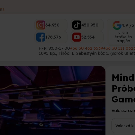
ES
64.950
450.950
4.9 /5
2 318
178.376
52.554
értékelés
alapján
H-P: 8:00-17:00
+36 30 462 3539
+36 30 111 032
1095 Bp., Tinódi L. Sebestyén köz 1. (Sarok üzlet
Mind
Prób
Game
Válassz az 
Válaszd k