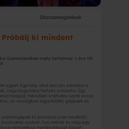
a
Díszcsomagolások
Próbálj ki mindent
dra Gamerlandben mely tartalmaz: 1 óra VR
t.
ni egyet. Egy hely, ahol nem jön zavarba a
k, vagy hogy hány hertzes a monitor. Egy
zhesd magad, miközben a látvány szinte leviszi
atos, az országban egyedülálló géppark és
 számítógépek és konzolok (van mindből!)
at, bootcamp szobát, foci arénát és még egy
, hogy nemzetközi mintára készült Esport