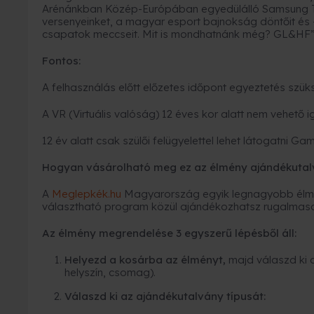
Arénánkban Közép-Európában egyedülálló Samsung Th
versenyeinket, a magyar esport bajnokság döntőit és –
csapatok meccseit. Mit is mondhatnánk még? GL&HF
Fontos:
A felhasználás előtt előzetes időpont egyeztetés szük
A VR (Virtuális valóság) 12 éves kor alatt nem vehető 
12 év alatt csak szülői felügyelettel lehet látogatni Ga
Hogyan vásárolható meg ez az élmény ajándékutal
A
Meglepkék.hu
Magyarország egyik legnagyobb élmé
választható program közül ajándékozhatsz rugalmas
Az élmény megrendelése 3 egyszerű lépésből áll:
Helyezd a kosárba az élményt,
majd válaszd ki 
helyszín, csomag).
Válaszd ki az ajándékutalvány típusát: