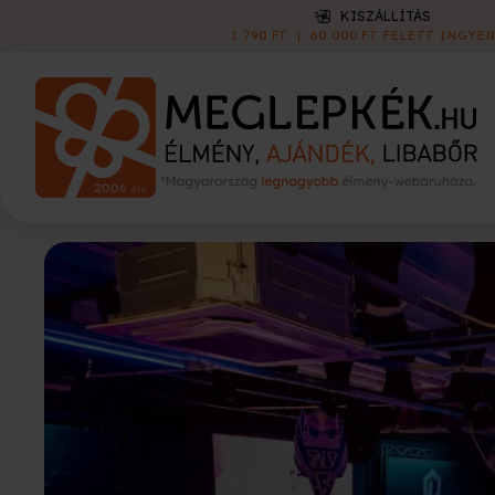
KISZÁLLÍTÁS
1 790 FT
|
60 000 FT FELETT INGYEN