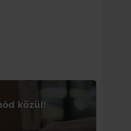
CSOMAGOLÁS
mód közül!
Tedd 
Válassz a 1