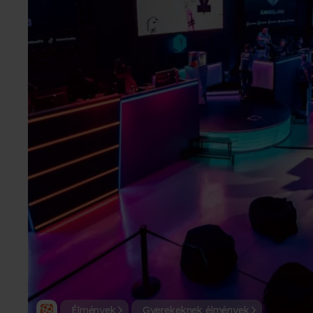
Élmények
Gyerekeknek élmények