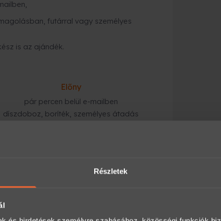
mailben,
magolásban, futárral vagy személyes
kész is az ajándék.
Előny
pár percen belül e-mailben
díszdoboz, boríték, személyes átadás
tárral kiszállítják, vagy átveheted
Részletek
gyorsabb megoldás
:
ezik a megadott e-mail címre, és azonnal
ál
mak és hirdetések személyre szabásához, közösségi funkciók biz