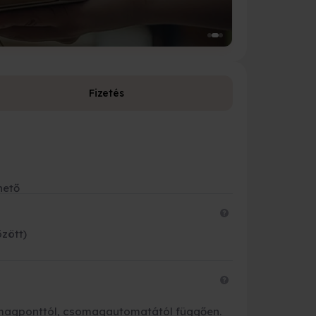
Fizetés
Fizetési leh
Bankkárty
hető
Banki átut
Készpénzz
özött)
Futárnak 
OTP és K&
csomagponttól, csomagautomatától függően.