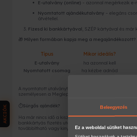
E-utalvány (online)
– azonnal megérkezik e-
Nyomtatott ajándékutalvány
– elegáns cso
átvétellel.
Fizesd ki bankkártyával
, SZÉP kártyával és már 
🎁 Milyen formában kapja meg a megajándékozott?
Típus
Mikor ideális?
E-utalvány
ha azonnal kell
Nyomtatott csomag
ha kézbe adnád
A nyomtatott utalványt kollégáink becsomagolják, és fu
személyesen a Meglepkék irodájában.
Sürgős ajándék?
⏱
AKCIÓK
Beleegyezés
Ha már nincs idő a kiszállításra, az
e-utalvány a leg
bankkártyás fizetés után
néhány percen belül
megérk
Ez a weboldal sütiket haszn
továbbítható vagy kinyomtatható.
Sütiket használunk a tartal