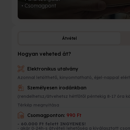
• Csomagpont
Átvétel
Hogyan veheted át?
Elektronikus utalvány
Azonnal letölthető, kinyomtatható, éjjel-nappal elér
Személyesen irodánkban
(rendelhetsz/átvehetsz hétfőtől péntekig 8-17 óra k
Térkép megnyitása
Csomagponton:
990 Ft
- 60.000 Ft felett INGYENES!
- akár 0-24h-s átvételi lehetőség a kiválasztott 