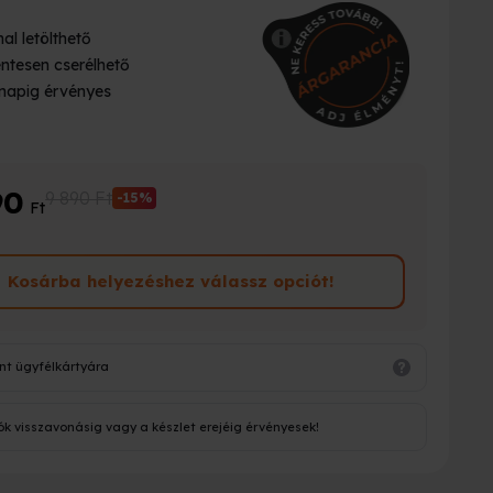
al letölthető
ntesen cserélhető
napig érvényes
90
9 890 Ft
-15%
Ft
Kosárba helyezéshez válassz opciót!
nt ügyfélkártyára
ók visszavonásig vagy a készlet erejéig érvényesek!