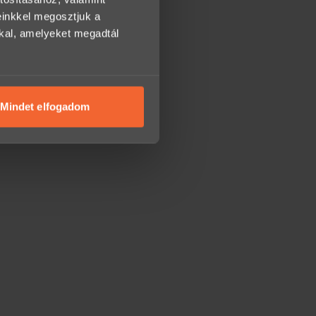
einkkel megosztjuk a
kkal, amelyeket megadtál
Mindet elfogadom