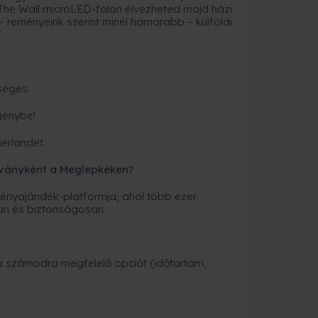
e Wall microLED-falon élvezheted majd házi
 reményeink szerint minél hamarabb – külföldi
”
séges.
igénybe!
merlandet.
ványként a Meglepkéken?
nyajándék-platformja, ahol több ezer
an és biztonságosan.
a számodra megfelelő opciót (időtartam,