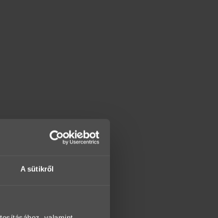
A sütikről
tosításához, valamint