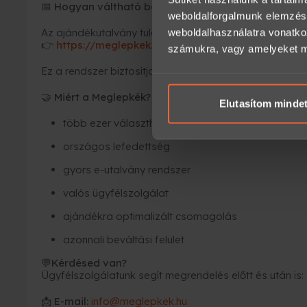
Hogyan váltható be az élmény?
📅
weboldalforgalmunk elemzésé
Az ajándékutalvány tulajdonosa azonnal időpontot fogl
weboldalhasználatra vonatko
https://meglepkek.hu/utalvany/bevaltas
👉
számukra, vagy amelyeket más
Ez a rendszer biztosítja, hogy minden élmény rugalmas
Miért a Meglepkék?
🤝
Elutasítom minde
több ezer választható élmény
országos lefedettség
gyors e-utalvány rendszer
valós ügyfélszolgálat
ajándékra optimalizált csomagolás
azonnali beváltási felület
Kérdésed van?
💬
Ügyfélszolgálatunk segít megrendelés előtt és után is:
📩
E-mail:
info@meglepkek.hu