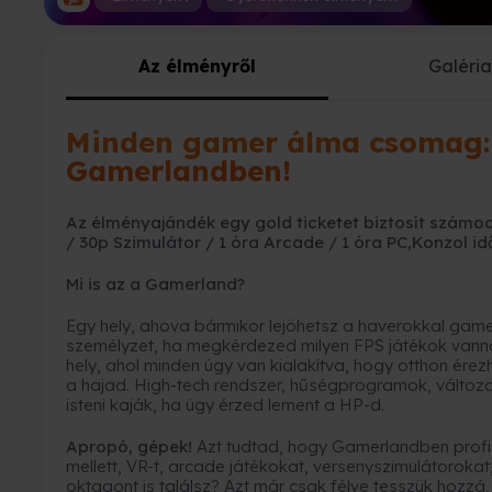
Az élményről
Galéri
Minden gamer álma csomag: 
Gamerlandben!
Az élményajándék egy gold ticketet biztosít számo
/ 30p Szimulátor / 1 óra Arcade / 1 óra PC,Konzol idő
Mi is az a Gamerland?
Egy hely, ahova bármikor lejöhetsz a haverokkal gamel
személyzet, ha megkérdezed milyen FPS játékok vanna
hely, ahol minden úgy van kialakítva, hogy otthon ére
a hajad. High-tech rendszer, hűségprogramok, változ
isteni kaják, ha úgy érzed lement a HP-d.
Apropó, gépek!
Azt tudtad, hogy Gamerlandben profi
mellett, VR-t, arcade játékokat, versenyszimulátorok
oktagont is találsz? Azt már csak félve tesszük hozzá