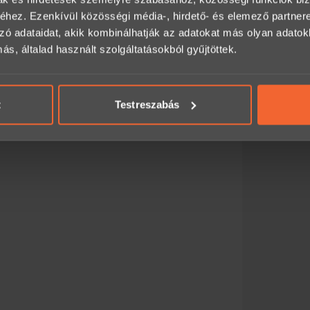
hez. Ezenkívül közösségi média-, hirdető- és elemező partner
alhat itt:
zó adataidat, akik kombinálhatják az adatokat más olyan adato
, általad használt szolgáltatásokból gyűjtöttek.
an, előre egyeztetve legyen igénybe vehető.
t
Testreszabás