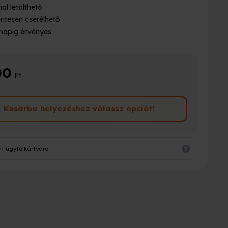
al letölthető
ntesen cserélhető
napig érvényes
00
Ft
Kosárba helyezéshez válassz opciót!
nt ügyfélkártyára