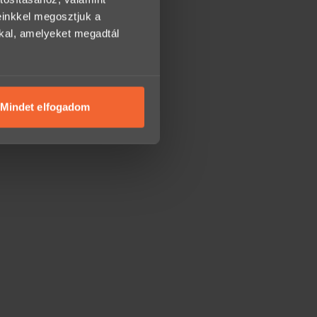
einkkel megosztjuk a
kkal, amelyeket megadtál
Mindet elfogadom