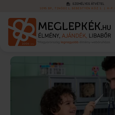
KISZÁLLÍTÁS
1 790 FT
|
60 000 FT FELETT INGYEN