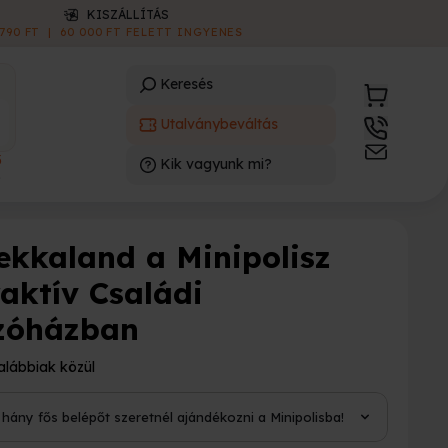
ONLINE E-UTALVÁNY
AZONNAL LETÖLTHETŐ
|
INGYENES
Keresés
Utalványbeváltás
3
Kik vagyunk mi?
)
ekkaland a Minipolisz
raktív Családi
zóházban
alábbiak közül
 hány fős belépőt szeretnél ajándékozni a Minipolisba!