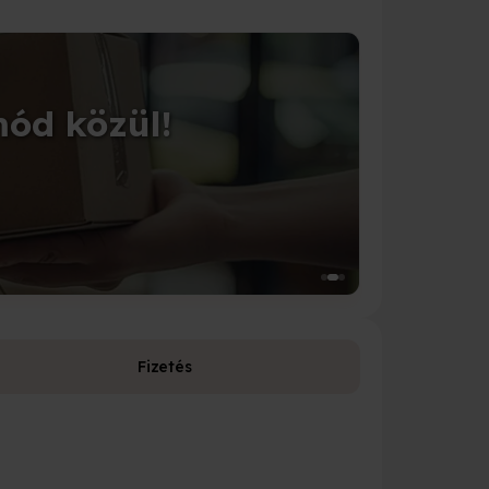
CSOMAGOLÁS
mód közül!
Tedd 
Válassz a 1
Fizetés
Fizetési leh
Bankkárty