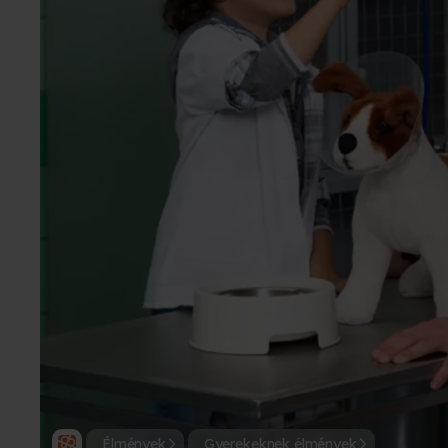
Élmények
Gyerekeknek élmények