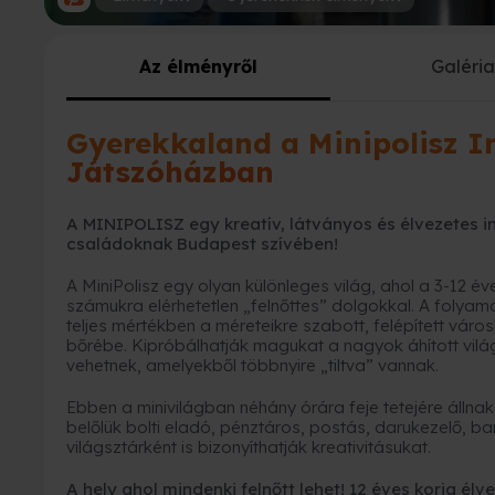
Az élményről
Galéri
Gyerekkaland a Minipolisz In
Játszóházban
A MINIPOLISZ egy kreatív, látványos és élvezetes in
családoknak Budapest szívében!
A MiniPolisz egy olyan különleges világ, ahol a 3-12 
számukra elérhetetlen „felnőttes” dolgokkal. A folyam
teljes mértékben a méreteikre szabott, felépített váro
bőrébe. Kipróbálhatják magukat a nagyok áhított vilá
vehetnek, amelyekből többnyire „tiltva” vannak.
Ebben a minivilágban néhány órára feje tetejére állna
belőlük bolti eladó, pénztáros, postás, darukezelő, ba
világsztárként is bizonyíthatják kreativitásukat.
A hely ahol mindenki felnőtt lehet! 12 éves korig él