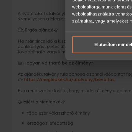
weboldalforgalmunk elemzésé
A nyomtatott utalványt kollégáink becsomagolják, és fu
weboldalhasználatra vonatko
személyesen a Meglepkék irodájában.
számukra, vagy amelyeket más
Sürgős ajándék?
⏱
Ha már nincs idő a kiszállításra, az
e-utalvány a leg
Elutasítom minde
bankkártyás fizetés után
néhány percen belül
megérk
továbbítható vagy kinyomtatható.
Hogyan váltható be az élmény?
📅
Az ajándékutalvány tulajdonosa azonnal időpontot fogl
https://meglepkek.hu/utalvany/bevaltas
👉
Ez a rendszer biztosítja, hogy minden élmény rugalmas
Miért a Meglepkék?
🤝
több ezer választható élmény
országos lefedettség