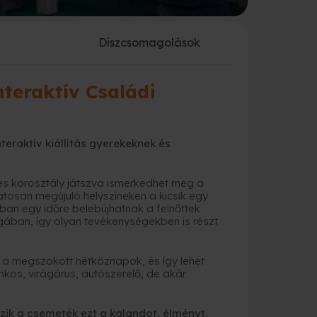
a
Díszcsomagolások
teraktív Családi
teraktív kiállítás gyerekeknek és
éves korosztály játszva ismerkedhet meg a
atosan megújuló helyszíneken a kicsik egy
sban egy időre belebújhatnak a felnőttek
gában, így olyan tevékenységekben is részt
k a megszokott hétköznapok, és így lehet
nkos, virágárus, autószerelő, de akár
vezik a csemeték ezt a kalandot, élményt.