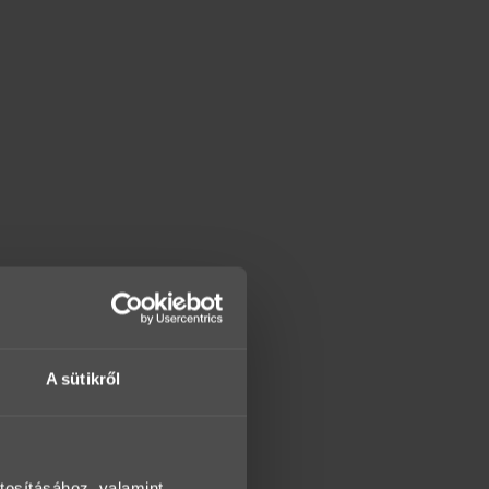
A sütikről
tosításához, valamint