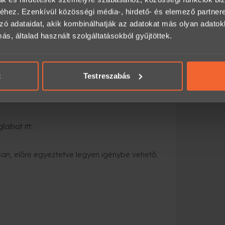
hez. Ezenkívül közösségi média-, hirdető- és elemező partner
tárral kiszállítják, vagy átveheted
zó adataidat, akik kombinálhatják az adatokat más olyan adato
, általad használt szolgáltatásokból gyűjtöttek.
gyorsabb megoldás
:
t
Testreszabás
ezik a megadott e-mail címre, és azonnal
alhat itt:
an, előre egyeztetve legyen igénybe vehető.