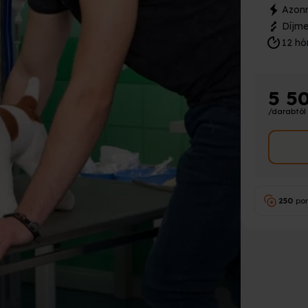
Azonn
Díjme
12 hó
5 5
/darabtól
250
po