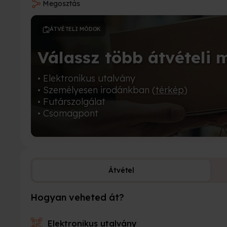
Megosztás
ÁTVÉTELI MÓDOK
Válassz több átvételi 
• Elektronikus utalvány
• Személyesen irodánkban (
térkép
)
• Futárszolgálat
• Csomagpont
Átvétel
Hogyan veheted át?
Elektronikus utalvány