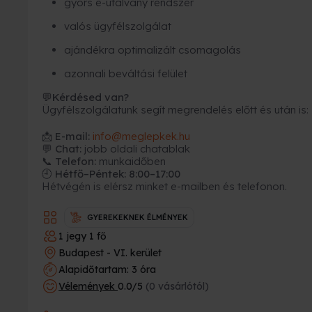
gyors e-utalvány rendszer
valós ügyfélszolgálat
ajándékra optimalizált csomagolás
azonnali beváltási felület
Kérdésed van?
💬
Ügyfélszolgálatunk segít megrendelés előtt és után is:
📩
E-mail:
info@meglepkek.hu
💬 Chat:
jobb oldali chatablak
📞 Telefon:
munkaidőben
🕘 Hétfő–Péntek: 8:00–17:00
Hétvégén is elérsz minket e-mailben és telefonon.
GYEREKEKNEK ÉLMÉNYEK
1 jegy 1 fő
Budapest - VI. kerület
Alapidőtartam: 3 óra
Vélemények
0.0/5
(0 vásárlótól)