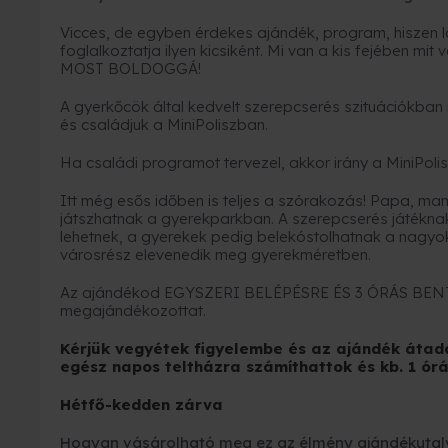
Vicces, de egyben érdekes ajándék, program, hiszen l
foglalkoztatja ilyen kicsiként. Mi van a kis fejében m
MOST BOLDOGGÁ!
A gyerkőcök által kedvelt szerepcserés szituációkban
és családjuk a MiniPoliszban.
Ha családi programot tervezel, akkor irány a MiniPoli
Itt még esős időben is teljes a szórakozás! Papa, ma
játszhatnak a gyerekparkban. A szerepcserés játéknak
lehetnek, a gyerekek pedig belekóstolhatnak a nagyok
városrész elevenedik meg gyerekméretben.
Az ajándékod EGYSZERI BELÉPÉSRE ÉS 3 ÓRÁS BE
megajándékozottat.
Kérjük vegyétek figyelembe és az ajándék átadá
egész napos teltházra számíthattok és kb. 1 órá
Hétfő-kedden zárva
Hogyan vásárolható meg ez az élmény ajándékutal