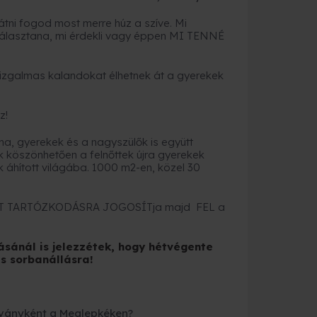
átni fogod most merre húz a szíve. Mi
it választana, mi érdekli vagy éppen MI TENNÉ
 izgalmas kalandokat élhetnek át a gyerekek
sz!
ma, gyerekek és a nagyszülők is együtt
 köszönhetően a felnőttek újra gyerekek
 áhított világába. 1000 m2-en, közel 30
NT TARTÓZKODÁSRA JOGOSÍTja majd FEL a
sánál is jelezzétek, hogy hétvégente
s sorbanállásra!
ványként a Meglepkéken?