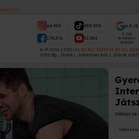
ES
64.950
450.950
4.9 /5
2 318
178.376
52.554
értékelés
alapján
H-P: 8:00-17:00
+36 30 462 3539
+36 30 111 032
1095 Bp., Tinódi L. Sebestyén köz 1. (Sarok üzlet
Gyer
Inte
Játs
Válassz az 
Válaszd ki