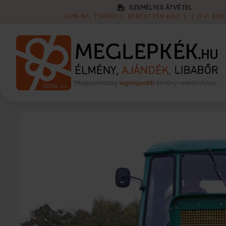
KISZÁLLÍTÁS
1 790 FT
|
60 000 FT FELETT INGYEN