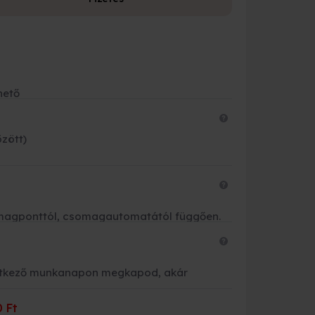
Fizetési leh
Bankkárty
hető
Banki átut
Készpénzz
özött)
Futárnak 
OTP és K&
csomagponttól, csomagautomatától függően.
vetkező munkanapon megkapod, akár
 Ft