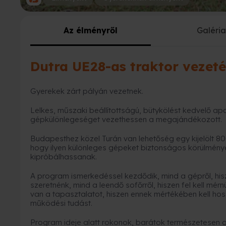
Az élményről
Galéri
Dutra UE28-as traktor vezet
Gyerekek zárt pályán vezetnek.
Lelkes, műszaki beállítottságú, bütykölést kedvelő apa
gépkülönlegeséget vezethessen a megajándékozott.
Budapesthez közel Turán van lehetőség egy kijelölt 80
hogy ilyen különleges gépeket biztonságos körülmén
kipróbálhassanak.
A program ismerkedéssel kezdődik, mind a gépről, hiszen
szeretnénk, mind a leendő sofőrről, hiszen fel kell mé
van a tapasztalatot, hiszen ennek mértékében kell 
működési tudást.
Program ideje alatt rokonok, barátok természetesen a