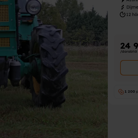
Díjme
12 hó
24 
/darabtól
1 200