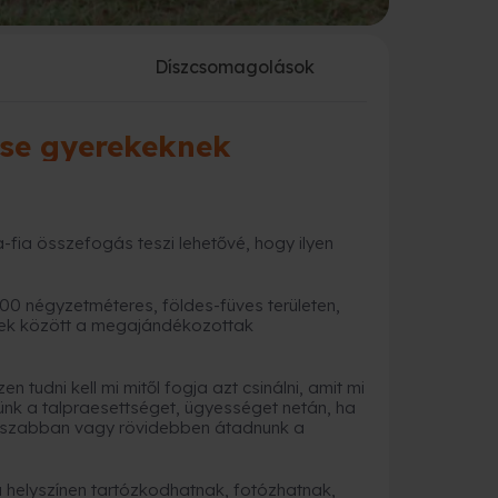
a
Díszcsomagolások
ése gyerekeknek
-fia összefogás teszi lehetővé, hogy ilyen
00 négyzetméteres, földes-füves területen,
yek között a megajándékozottak
 tudni kell mi mitől fogja azt csinálni, amit mi
rnünk a talpraesettséget, ügyességet netán, ha
hosszabban vagy rövidebben átadnunk a
 helyszínen tartózkodhatnak, fotózhatnak,