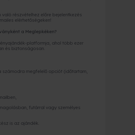
aló részvételhez előre bejelentkezés
mailes elérhetőségeken!
ványként a Meglepkéken?
nyajándék-platformja, ahol több ezer
an és biztonságosan.
a számodra megfelelő opciót (időtartam,
mailben,
magolásban, futárral vagy személyes
kész is az ajándék.