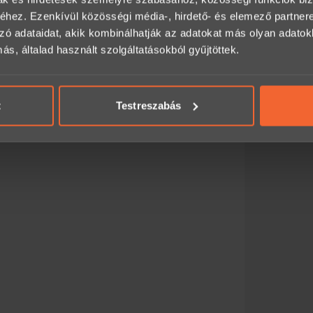
hez. Ezenkívül közösségi média-, hirdető- és elemező partner
zó adataidat, akik kombinálhatják az adatokat más olyan adato
, általad használt szolgáltatásokból gyűjtöttek.
t
Testreszabás