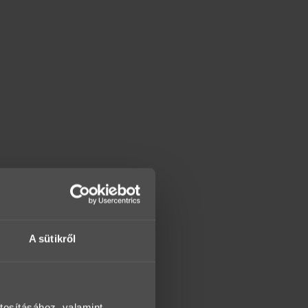
A sütikről
tosításához, valamint