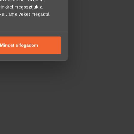
einkkel megosztjuk a
kkal, amelyeket megadtál
Mindet elfogadom