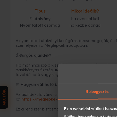
Típus
Mikor ideális?
E-utalvány
ha azonnal kell
Nyomtatott csomag
ha kézbe adnád
A nyomtatott utalványt kollégáink becsomagolják, és fu
személyesen a Meglepkék irodájában.
Sürgős ajándék?
⏱
Ha már nincs idő a kiszállításra, az
e-utalvány a leg
bankkártyás fizetés után
néhány percen belül
megérk
továbbítható vagy kinyomtatható.
Hogyan váltható be az élmény?
📅
AKCIÓK
Beleegyezés
Az ajándékutalvány tulajdonosa azonnal időpontot fogl
https://meglepkek.hu/utalvany/bevaltas
👉
Ez a weboldal sütiket haszn
Ez a rendszer biztosítja, hogy minden élmény rugalmas
Sütiket használunk a tartal