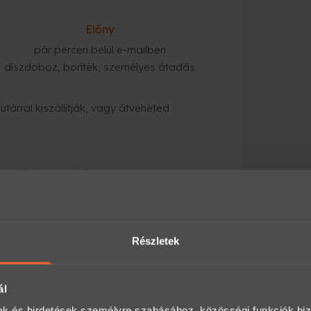
Előny
pár percen belül e-mailben
díszdoboz, boríték, személyes átadás
tárral kiszállítják, vagy átveheted
gyorsabb megoldás
:
ezik a megadott e-mail címre, és azonnal
Részletek
alhat itt:
ál
an, előre egyeztetve legyen igénybe vehető.
mak és hirdetések személyre szabásához, közösségi funkciók biz