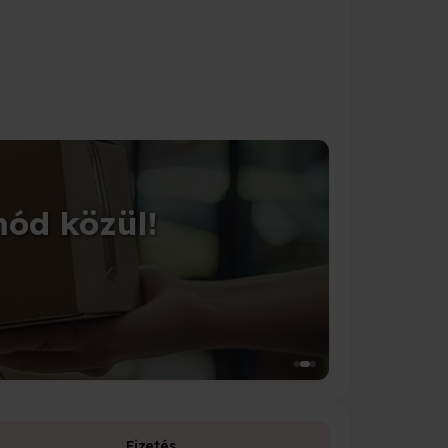
CSOMAGOLÁS
mód közül!
Tedd 
Válassz a 1
Fizetés