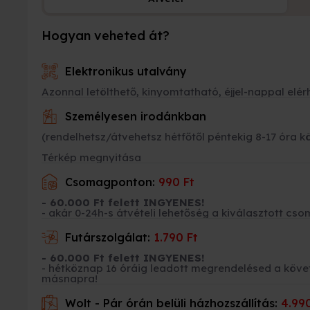
Hogyan veheted át?
Elektronikus utalvány
Azonnal letölthető, kinyomtatható, éjjel-nappal elér
Személyesen irodánkban
(rendelhetsz/átvehetsz hétfőtől péntekig 8-17 óra k
Térkép megnyitása
Csomagponton:
990 Ft
- 60.000 Ft felett INGYENES!
- akár 0-24h-s átvételi lehetőség a kiválasztott 
Futárszolgálat:
1.790 Ft
- 60.000 Ft felett INGYENES!
- hétköznap 16 óráig leadott megrendelésed a kö
másnapra!
Wolt - Pár órán belüli házhozszállítás:
4.990