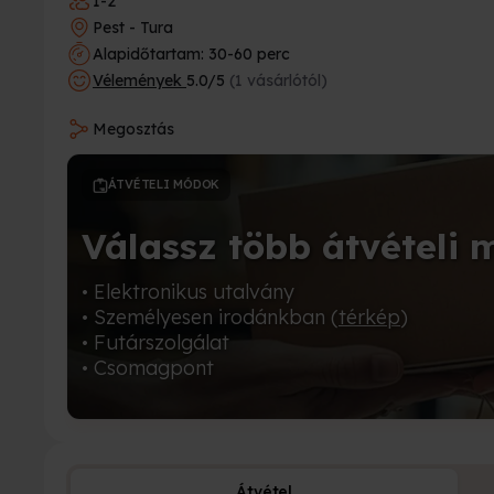
1-2
Pest - Tura
Alapidőtartam: 30-60 perc
Vélemények
5.0/5
(1 vásárlótól)
Megosztás
ÁTVÉTELI MÓDOK
Válassz több átvételi 
• Elektronikus utalvány
• Személyesen irodánkban (
térkép
)
• Futárszolgálat
• Csomagpont
Átvétel