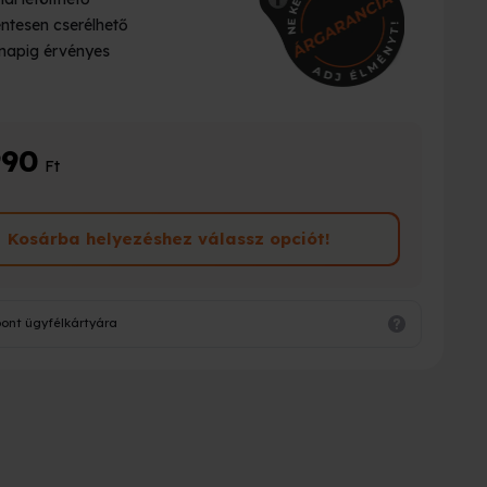
ntesen cserélhető
napig érvényes
990
Ft
Kosárba helyezéshez válassz opciót!
pont ügyfélkártyára