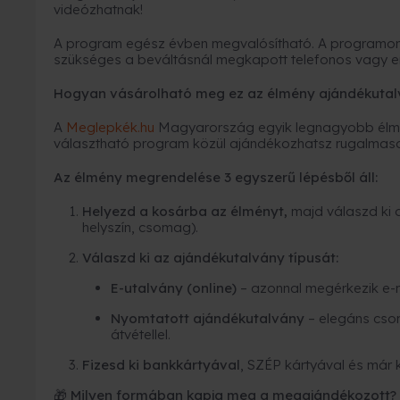
videózhatnak!
A program egész évben megvalósítható. A programon v
szükséges a beváltásnál megkapott telefonos vagy e
Hogyan vásárolható meg ez az élmény ajándékutal
A
Meglepkék.hu
Magyarország egyik legnagyobb élmé
választható program közül ajándékozhatsz rugalmas
Az élmény megrendelése 3 egyszerű lépésből áll:
Helyezd a kosárba az élményt,
majd válaszd ki 
helyszín, csomag).
Válaszd ki az ajándékutalvány típusát:
E-utalvány (online)
– azonnal megérkezik e-
Nyomtatott ajándékutalvány
– elegáns cso
átvétellel.
Fizesd ki bankkártyával
, SZÉP kártyával és már 
🎁 Milyen formában kapja meg a megajándékozott?