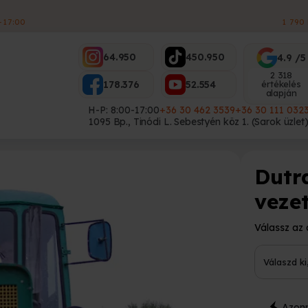
ES
64.950
450.950
4.9 /5
2 318
178.376
52.554
értékelés
alapján
H-P: 8:00-17:00
+36 30 462 3539
+36 30 111 032
1095 Bp., Tinódi L. Sebestyén köz 1. (Sarok üzlet
Dutr
veze
Válassz az 
Válaszd ki
Azonn