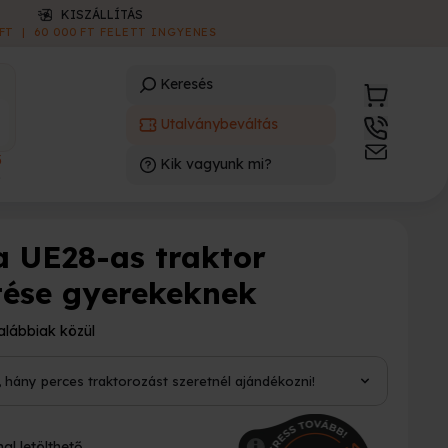
ONLINE E-UTALVÁNY
AZONNAL LETÖLTHETŐ
|
INGYENES
Keresés
Utalványbeváltás
3
Kik vagyunk mi?
)
a UE28-as traktor
tése gyerekeknek
alábbiak közül
, hány perces traktorozást szeretnél ajándékozni!
al letölthető