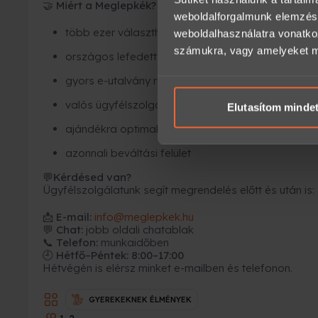
Miért a Meglepkék?
🤝
weboldalforgalmunk elemzésé
több ezer választható élmény
weboldalhasználatra vonatko
számukra, vagy amelyeket más
országos lefedettség
gyors e-utalvány rendszer
valós ügyfélszolgálat
Elutasítom minde
ajándékra optimalizált csomagolás
azonnali beváltási felület
Kérdésed van?
💬
Ügyfélszolgálatunk segít megrendelés előtt és után is:
📩
E-mail:
info@meglepkek.hu
💬 Chat:
jobb oldali chatablak
📞 Telefon:
munkaidőben
🕘 Hétfő–Péntek: 8:00–17:00
Hétvégén is elérsz minket e-mailben és telefonon.
GYEREKEKNEK ÉLMÉNYEK