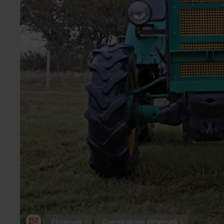
Élmények
Gyerekeknek élmények