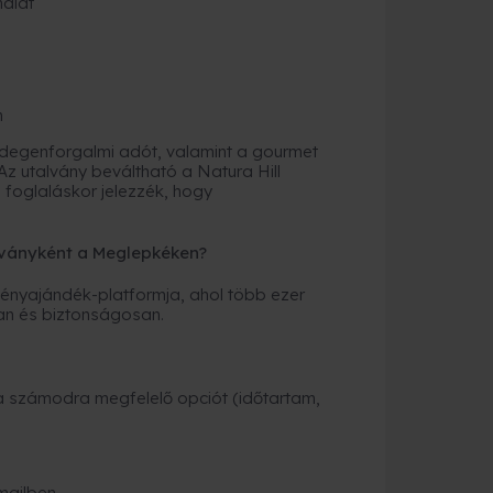
álat
m
degenforgalmi adót, valamint a gourmet
 Az utalvány beváltható a Natura Hill
foglaláskor jelezzék, hogy
ványként a Meglepkéken?
nyajándék-platformja, ahol több ezer
an és biztonságosan.
a számodra megfelelő opciót (időtartam,
mailben,