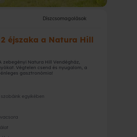
a
Díszcsomagolások
2 éjszaka a Natura Hill
 zebegényi Natura Hill Vendégház,
gyókat.
Végtelen csend és nyugalom, a
lönleges gasztronómia!
 szobáink egyikében
 vacsora
álat