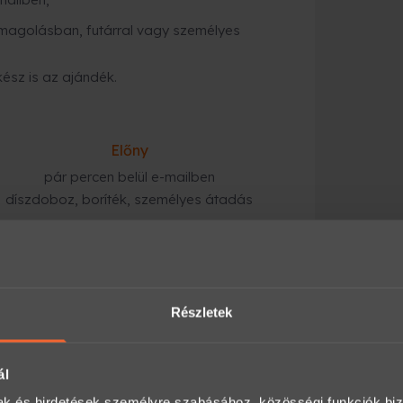
magolásban, futárral vagy személyes
kész is az ajándék.
Előny
pár percen belül e-mailben
díszdoboz, boríték, személyes átadás
tárral kiszállítják, vagy átveheted
Részletek
gyorsabb megoldás
:
ezik a megadott e-mail címre, és azonnal
ál
mak és hirdetések személyre szabásához, közösségi funkciók biz