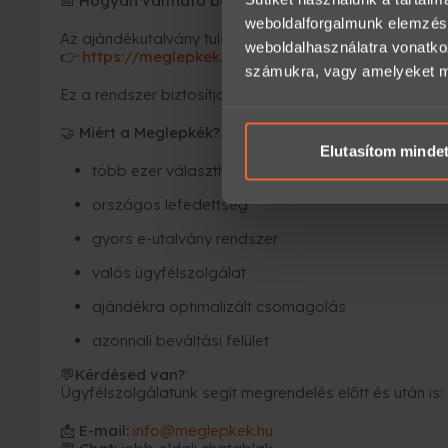
Hogyan váltható be az élmény?
📅
weboldalforgalmunk elemzésé
Az ajándékutalvány tulajdonosa azonnal időpontot fogl
weboldalhasználatra vonatko
https://meglepkek.hu/utalvany/bevaltas
👉
számukra, vagy amelyeket más
Ez a rendszer biztosítja, hogy minden élmény rugalmas
Miért a Meglepkék?
🤝
Elutasítom minde
több ezer választható élmény
országos lefedettség
gyors e-utalvány rendszer
valós ügyfélszolgálat
ajándékra optimalizált csomagolás
azonnali beváltási felület
Kérdésed van?
💬
Ügyfélszolgálatunk segít megrendelés előtt és után is:
📩
E-mail:
info@meglepkek.hu