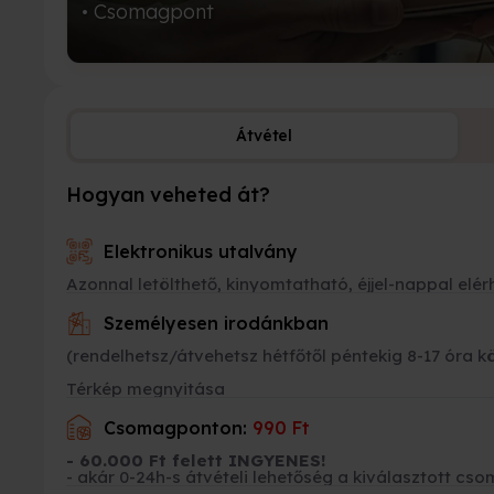
• Csomagpont
Átvétel
Hogyan veheted át?
Elektronikus utalvány
Azonnal letölthető, kinyomtatható, éjjel-nappal elér
Személyesen irodánkban
(rendelhetsz/átvehetsz hétfőtől péntekig 8-17 óra k
Térkép megnyitása
Csomagponton:
990 Ft
- 60.000 Ft felett INGYENES!
- akár 0-24h-s átvételi lehetőség a kiválasztott 