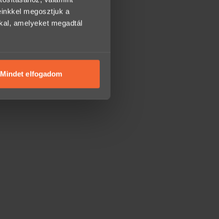
einkkel megosztjuk a
kkal, amelyeket megadtál
Mindet elfogadom