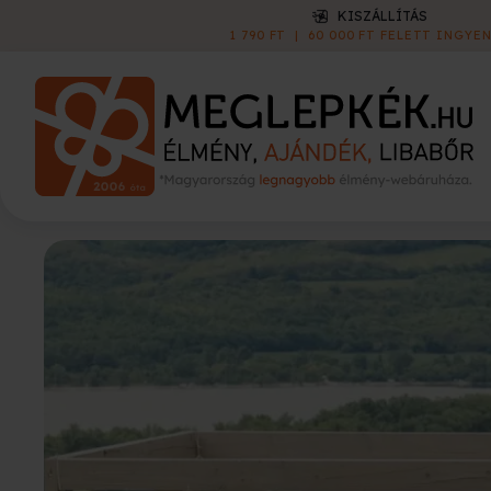
KISZÁLLÍTÁS
1 790 FT
|
60 000 FT FELETT INGYEN