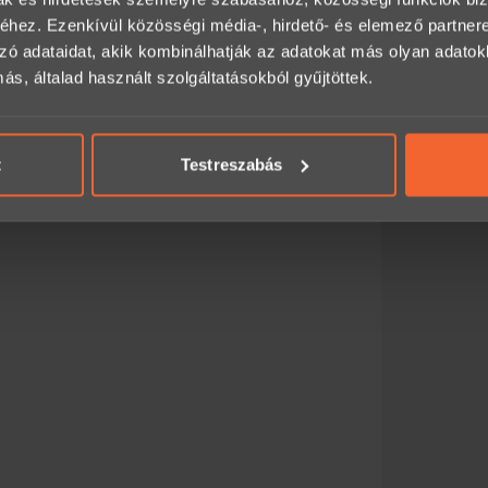
hez. Ezenkívül közösségi média-, hirdető- és elemező partner
alhat itt:
zó adataidat, akik kombinálhatják az adatokat más olyan adato
, általad használt szolgáltatásokból gyűjtöttek.
an, előre egyeztetve legyen igénybe vehető.
t
Testreszabás