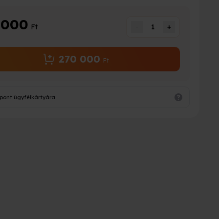
 000
Ft
-
1
+
270 000
Ft
pont ügyfélkártyára