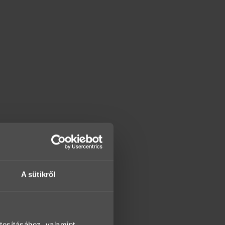
A sütikről
tosításához, valamint