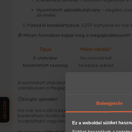
Nyomtatott ajándékutalvány
– elegáns cso
átvétellel.
Fizesd ki bankkártyával
, SZÉP kártyával és már 
🎁 Milyen formában kapja meg a megajándékozott?
Típus
Mikor ideális?
E-utalvány
ha azonnal kell
Nyomtatott csomag
ha kézbe adnád
A nyomtatott utalványt kollégáink becsomagolják, és fu
személyesen a Meglepkék irodájában.
Sürgős ajándék?
⏱
AKCIÓK
Beleegyezés
Ha már nincs idő a kiszállításra, az
e-utalvány a leg
bankkártyás fizetés után
néhány percen belül
megérk
továbbítható vagy kinyomtatható.
Ez a weboldal sütiket haszn
Sütiket használunk a tartal