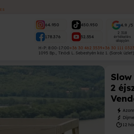
ES
64.950
450.950
4.9 /5
2 318
178.376
52.554
értékelés
alapján
H-P: 8:00-17:00
+36 30 462 3539
+36 30 111 032
1095 Bp., Tinódi L. Sebestyén köz 1. (Sarok üzlet
Slow
2 éjs
Vend
Azonn
Díjme
12 hó