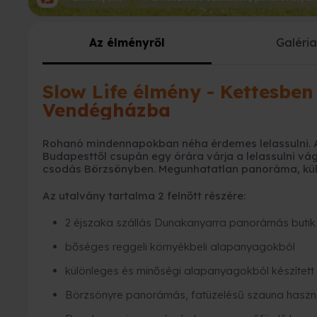
Az élményről
Galéri
Slow Life élmény - Kettesben 
Vendégházba
Rohanó mindennapokban néha érdemes lelassulni. A
Budapesttől csupán egy órára várja a lelassulni vá
csodás Börzsönyben. Megunhatatlan panoráma, kü
Az utalvány tartalma 2 felnőtt részére:
2 éjszaka szállás Dunakanyarra panorámás butik
bőséges reggeli környékbeli alapanyagokból
különleges és minőségi alapanyagokból készített
Börzsönyre panorámás, fatüzelésű szauna haszn