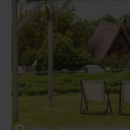
Élmények
Fantasztikus Szállások, pihenőhelyek