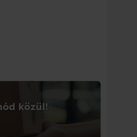
CSOMAGOLÁS
mód közül!
Tedd 
Válassz a 1