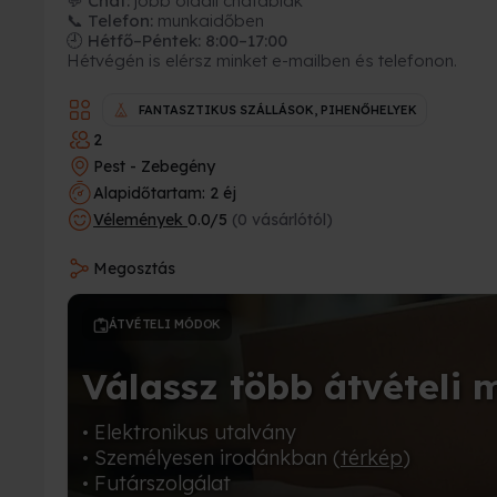
💬 Chat:
jobb oldali chatablak
📞 Telefon:
munkaidőben
🕘 Hétfő–Péntek: 8:00–17:00
Hétvégén is elérsz minket e-mailben és telefonon.
FANTASZTIKUS SZÁLLÁSOK, PIHENŐHELYEK
2
Pest - Zebegény
Alapidőtartam: 2 éj
Vélemények
0.0/5
(0 vásárlótól)
Megosztás
ÁTVÉTELI MÓDOK
Válassz több átvételi 
• Elektronikus utalvány
• Személyesen irodánkban (
térkép
)
• Futárszolgálat