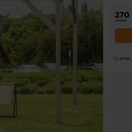
270
/darab
13 500