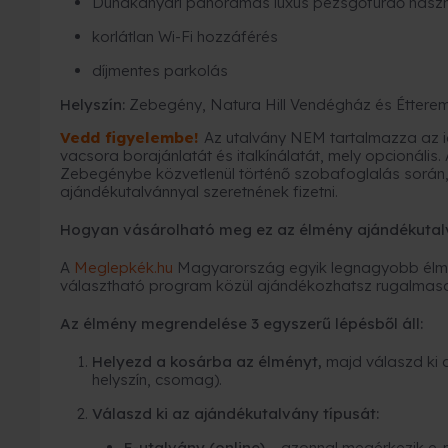
Dunakanyari panorámás luxus pezsgőfürdő haszn
korlátlan Wi-Fi hozzáférés
díjmentes parkolás
Helyszín:
Zebegény, Natura Hill Vendégház és Éttere
Vedd figyelemb
e!
Az utalvány NEM tartalmazza az i
vacsora borajánlatát és italkínálatát, mely opcionális.
Zebegénybe közvetlenül történő szobafoglalás során, 
ajándékutalvánnyal szeretnének fizetni.
Hogyan vásárolható meg ez az élmény ajándékutal
A
Meglepkék.hu
Magyarország egyik legnagyobb élmé
választható program közül ajándékozhatsz rugalmas
Az élmény megrendelése 3 egyszerű lépésből áll:
Helyezd a kosárba az élményt,
majd válaszd ki 
helyszín, csomag).
Válaszd ki az ajándékutalvány típusát:
E-utalvány (online)
– azonnal megérkezik e-