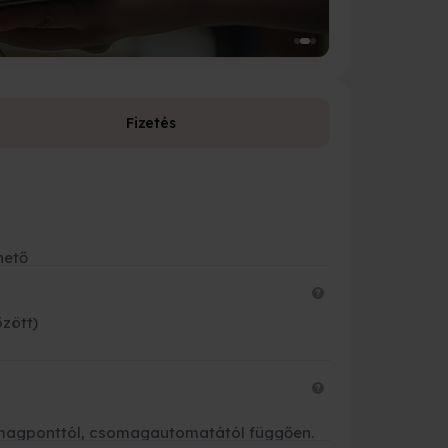
Fizetés
Fizetési leh
Bankkárty
hető
Banki átut
Készpénzz
özött)
Futárnak 
OTP és K&
csomagponttól, csomagautomatától függően.