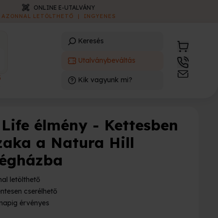
ONLINE E-UTALVÁNY
AZONNAL LETÖLTHETŐ
|
INGYENES
Keresés
Utalványbeváltás
3
Kik vagyunk mi?
)
 Life élmény - Kettesben
zaka a Natura Hill
égházba
al letölthető
ntesen cserélhető
napig érvényes