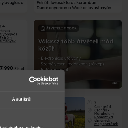
énylovaglás a
Felnőtt lovasoktatás karámban
Dunakanyarban a Wackor lovastanyán
1-4
CSOMAGOLÁSOK
Heves -
Gyöngyös
Extrém
ételi mód
élmények
Tedd még egyedibbé
ajándékod!
 (
térkép
)
Válassz a 18-féle prémium csomagolás
27 990
Ft-tól
közül!
ra és utána
ában
A sütikről
1-2
2
Veszprém -
Csongrád-
Szentgál
Csanád -
Extrém
Mórahalom
élmények
Romantika
élmények,
meglepetések
tosításához, valamint