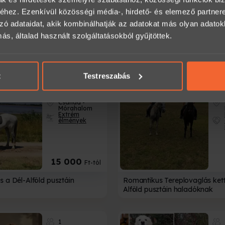
hez. Ezenkívül közösségi média-, hirdető- és elemező partner
zó adataidat, akik kombinálhatják az adatokat más olyan adato
5 500
3
Ft-tól
, általad használt szolgáltatásokból gyűjtöttek.
ajándékba négylábú barátnak
Lovasoktatás haladóknak akár
a Bakonyban - 5 alkalmas bérl
t
Testreszabás
1-3
Csongrád-
Csanád -
Mórahalom
Extrém
élmények
15 000
Ft-tól
s a Dél-Alföld pusztáin
Romantikus Tereplovaglás ket
Alföld pusztáin haladóknak
1