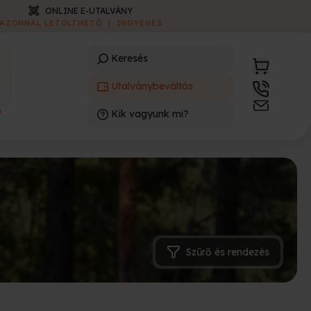
ONLINE E-UTALVÁNY
AZONNAL LETÖLTHETŐ
|
INGYENES
Keresés
Utalványbeváltás
3
Kik vagyunk mi?
)
Szűrő és rendezés