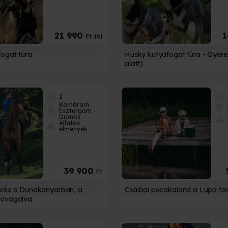
21 990
1
Ft-tól
ogat túra
Husky kutyafogat túra - Gyere
alatt)
2
JÁNDÉKUTALVÁNY
ÁTVÉTELI MÓDOK
Komárom-
Esztergom -
Dömös
Válassz több átv
Állatos
élmények
 tudsz választani?
közül!
az ajándékozottra!
• Elektronikus utalvány
• Személyesen irodánkban
egnézem
39 900
Ft
• Futárszolgálat
• Csomagpont
érés a Dunakanyarban, a
Családi pecakaland a Lupa ta
lovagolva