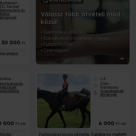
CSOMAGOLÁSOK
Budapest -
III. kerület
Kényeztető és
ételi mód
Relax
élmények
Tedd még egyedibbé
ajándékod!
 (
térkép
)
Válassz a 18-féle prémium csomagolás
30 000
Ft
közül!
hivatalos
Online -
1-3
Workshopok,
Zala -
képzések
Garabonc
ajándékba
Gyerekeknek
élmények
0 000
6 000
Ft-tól
Ft-tól
hívás -
Futószáras lovas oktatás Zalakaros melletti