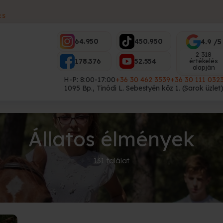
ES
64.950
450.950
4.9 /5
2 318
178.376
52.554
értékelés
alapján
H-P: 8:00-17:00
+36 30 462 3539
+36 30 111 032
1095 Bp., Tinódi L. Sebestyén köz 1. (Sarok üzlet
Állatos élmények
131 találat