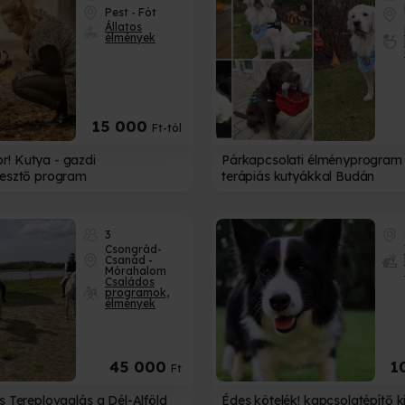
JÁNDÉKUTALVÁNY
ÁTVÉTELI MÓDOK
Pest - Fót
Állatos
Válassz több átv
élmények
 tudsz választani?
közül!
az ajándékozottra!
• Elektronikus utalvány
• Személyesen irodánkban
egnézem
15 000
Ft-tól
• Futárszolgálat
• Csomagpont
! Kutya - gazdi
Párkapcsolati élményprogram 
lesztő program
terápiás kutyákkal Budán
3
Csongrád-
Csanád -
Mórahalom
Családos
programok,
élmények
45 000
1
Ft
s Tereplovaglás a Dél-Alföld
Édes kötelék! kapcsolatépítő ki