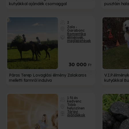
kutyákkal ajándék csomaggal
pusztáin ha
2
Zala -
Garabonc
Romantika
élmények,
meglepetések
30 000
Ft
Páros Terep Lovaglási élmény Zalakaros
V.I.P.élmény
melletti farmról indulva
kutyákkal B
1 fő és
kedvenc
A
Több
helyszínen
Tárgyi
ajándékok
Nem
Bízd 