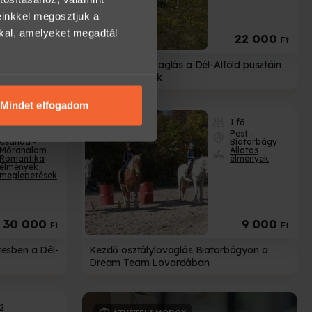
einkkel megosztjuk a
kkal, amelyeket megadtál
0 000
22 000
Ft-tól
Ft
 ugró szintig
Páros Tereplovaglás a Dél-Alföld pusztáin
et
még kezdőknek
Mindet elfogadom
2 fő részére
1 fő
Csongrád-
Pest -
Csanád -
Biatorbágy
Mórahalom
Állatos
Romantika
élmények
élmények,
meglepetések
30 000
9 000
Ft
Ft
tesben a Dél-
Kezdő osztálylovaglás Biatorbágyon a
Dream Team Lovardában
2