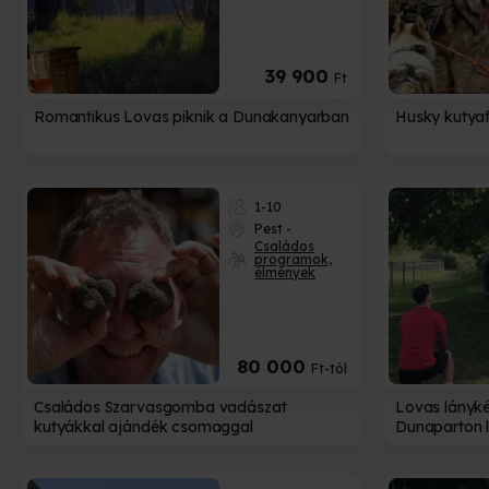
39 900
Ft
Romantikus Lovas piknik a Dunakanyarban
Husky kutyaf
1-10
A
Pest -
Családos
programok,
élmények
Nem
Bízd 
M
80 000
Ft-tól
Családos Szarvasgomba vadászat
Lovas lányk
kutyákkal ajándék csomaggal
Dunaparton 