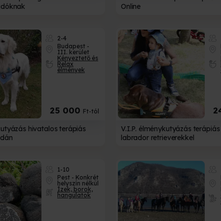
ladóknak
Online
2-4
Budapest -
III. kerület
Kényeztető és
Relax
élmények
25 000
2
Ft-tól
kutyázás hivatalos terápiás
V.I.P. élménykutyázás terápiás
udán
labrador retrieverekkel
1-10
JÁNDÉKUTALVÁNY
ÁTVÉTELI MÓDOK
Pest - Konkrét
helyszín nélkül
Ízek, borok,
Válassz több átv
hangulatok
 tudsz választani?
közül!
az ajándékozottra!