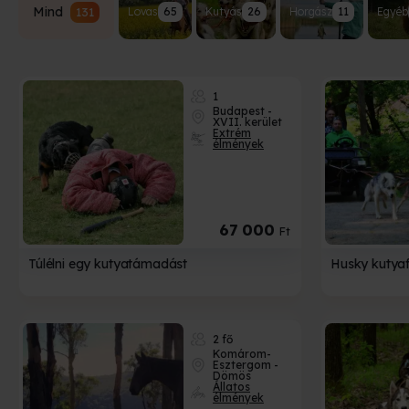
Mind
131
Lovas
65
Kutyás
26
Horgász
11
Egyéb
1
Budapest -
XVII. kerület
Extrém
élmények
67 000
Ft
Túlélni egy kutyatámadást
Husky kutyaf
2 fő
Komárom-
Esztergom -
Dömös
Állatos
élmények