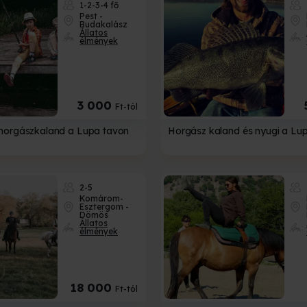
1-2-3-4 fő
Pest -
Budakalász
Állatos
élmények
3 000
Ft-tól
horgászkaland a Lupa tavon
Horgász kaland és nyugi a Lup
2-5
Komárom-
Esztergom -
Dömös
Állatos
élmények
18 000
Ft-tól