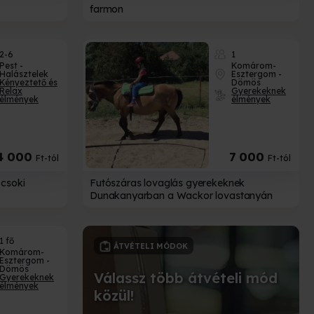
farmon
2-6
1
Pest -
Komárom-
Halásztelek
Esztergom -
Kényeztető és
Dömös
Relax
Gyerekeknek
élmények
élmények
4 000
7 000
Ft-tól
Ft-tól
 csoki
Futószáras lovaglás gyerekeknek
Dunakanyarban a Wackor lovastanyán
1 fő
CSOMAGOLÁSOK
Komárom-
Esztergom -
Dömös
ételi mód
Gyerekeknek
élmények
Tedd még egyedibbé
ajándékod!