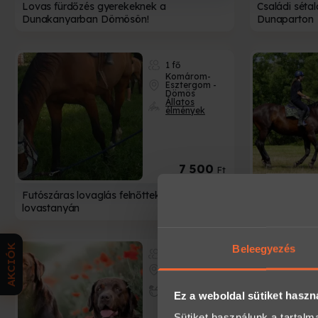
Lovas fürdőzés gyerekeknek a
Családi séta
Dunakanyarban Dömösön!
Dunaparton
1 fő
A
Komárom-
Esztergom -
Dömös
Állatos
élmények
Nem
Bízd 
M
7 500
Ft
Futószáras lovaglás felnőtteknek a Wackor
Felnőtteknek
lovastanyán
Dunakanyarba
AKCIÓK
Beleegyezés
2 fő
Pest -
Halásztelek
Kényeztető és
Relax
Ez a weboldal sütiket haszn
élmények
Sütiket használunk a tartal