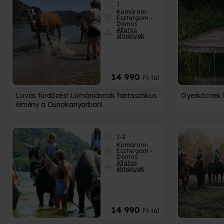
1
Komárom-
Esztergom -
Dömös
Állatos
élmények
14 990
Ft-tól
Lovas fürdőzés! Lómániásnak fantasztikus
Gyerkőcnek 
élmény a Dunakanyarban!
1-2
Komárom-
Esztergom -
Dömös
Állatos
élmények
14 990
Ft-tól