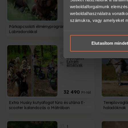
weboldalforgalmunk elemzésé
weboldalhasználatra vonatko
28 000
Ft
számukra, vagy amelyeket más
Párkapcsolati élményprogram terápiás
Kutyahotel 
Labradorokkal
Elutasítom minde
1-4
Heves -
Gyöngyös
Extrém
élmények
32 490
Ft-tól
Extra Husky kutyafogat túra és utána E-
Tereplovaglá
scooter kalandozás a Mátrában
haladóknak
1