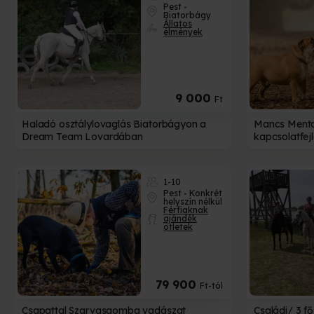
A
Pest -
Biatorbágy
Állatos
élmények
Nem
Bízd 
M
9 000
Ft
Haladó osztálylovaglás Biatorbágyon a
Mancs Mentor
Dream Team Lovardában
kapcsolatfej
1-10
Pest - Konkrét
helyszín nélkül
Férfiaknak
ajándék
ötletek
79 900
Ft-tól
Csapattal Szarvasgomba vadászat
Családi/ 3 fő