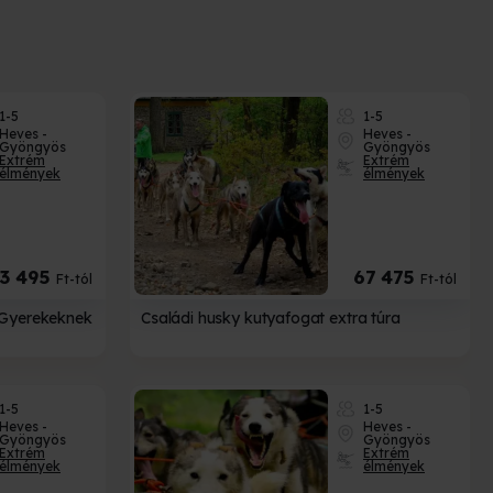
1-5
1-5
Heves -
Heves -
Gyöngyös
Gyöngyös
Extrém
Extrém
élmények
élmények
13 495
67 475
Ft-tól
Ft-tól
 Gyerekeknek
Családi husky kutyafogat extra túra
1-5
1-5
Heves -
Heves -
Gyöngyös
Gyöngyös
Extrém
Extrém
élmények
élmények