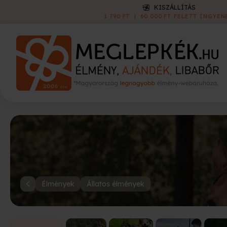
KISZÁLLÍTÁS
1 790 FT
|
60 000 FT FELETT INGYEN
Élmények
Állatos élmények