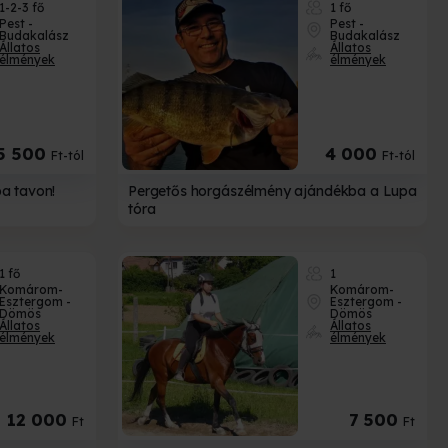
1-2-3 fő
1 fő
Pest -
Pest -
Budakalász
Budakalász
Állatos
Állatos
élmények
élmények
5 500
4 000
Ft-tól
Ft-tól
a tavon!
Pergetős horgászélmény ajándékba a Lupa
tóra
1 fő
1
Komárom-
Komárom-
Esztergom -
Esztergom -
Dömös
Dömös
Állatos
Állatos
élmények
élmények
12 000
7 500
Ft
Ft