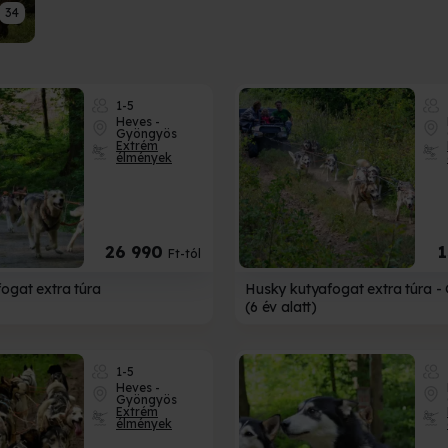
34
1-5
Heves -
Gyöngyös
Extrém
élmények
26 990
Ft-tól
ogat extra túra
Husky kutyafogat extra túra -
(6 év alatt)
1-5
Heves -
Gyöngyös
Extrém
élmények