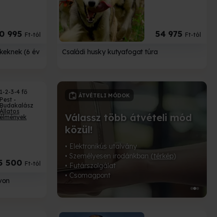
0 995
54 975
Ft-tól
Ft-tól
keknek (6 év
Családi husky kutyafogat túra
1-2-3-4 fő
CSOMAGOLÁSOK
Pest -
Budakalász
Állatos
ételi mód
élmények
Tedd még egyedibbé
ajándékod!
 (
térkép
)
Válassz a 18-féle prémium csomagolás
5 500
Ft-tól
közül!
von