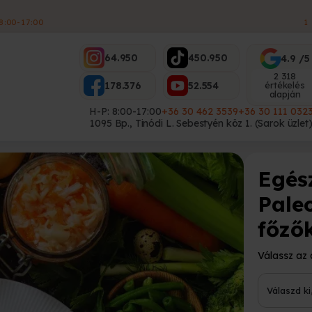
ES
64.950
450.950
4.9 /5
2 318
178.376
52.554
értékelés
alapján
H-P: 8:00-17:00
+36 30 462 3539
+36 30 111 032
1095 Bp., Tinódi L. Sebestyén köz 1. (Sarok üzlet
Egés
Pale
főző
Válassz az 
Válaszd ki