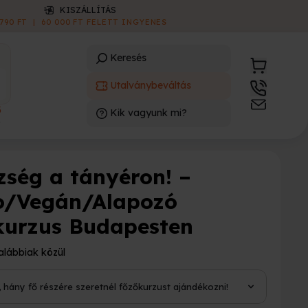
ONLINE E-UTALVÁNY
AZONNAL LETÖLTHETŐ
|
INGYENES
Keresés
Utalványbeváltás
3
Kik vagyunk mi?
)
zség a tányéron! –
o/Vegán/Alapozó
kurzus Budapesten
alábbiak közül
, hány fő részére szeretnél főzőkurzust ajándékozni!