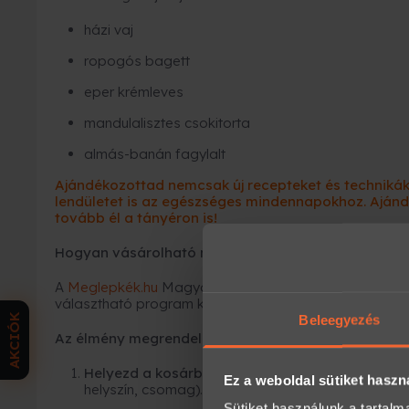
házi vaj
ropogós bagett
eper krémleves
mandulalisztes csokitorta
almás-banán fagylalt
Ajándékozottad nemcsak új recepteket és technikáka
lendületet is az egészséges mindennapokhoz. Ajánd
tovább él a tányéron is!
Hogyan vásárolható meg ez az élmény ajándékutal
A
Meglepkék.hu
Magyarország egyik legnagyobb élmé
választható program közül ajándékozhatsz rugalmas
AKCIÓK
Beleegyezés
Az élmény megrendelése 3 egyszerű lépésből áll:
Helyezd a kosárba az élményt,
majd válaszd ki 
Ez a weboldal sütiket haszn
helyszín, csomag).
Sütiket használunk a tartal