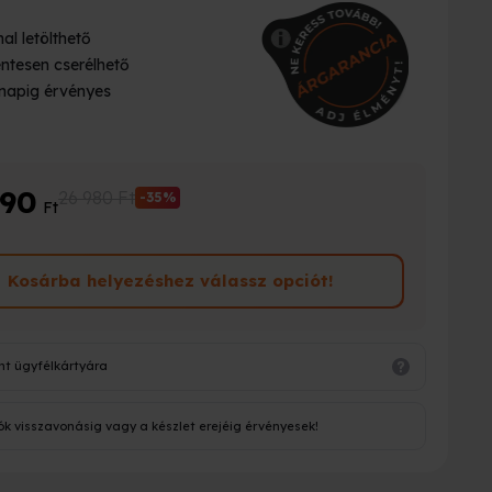
al letölthető
ntesen cserélhető
napig érvényes
990
26 980 Ft
-35%
Ft
Kosárba helyezéshez válassz opciót!
nt ügyfélkártyára
ók visszavonásig vagy a készlet erejéig érvényesek!