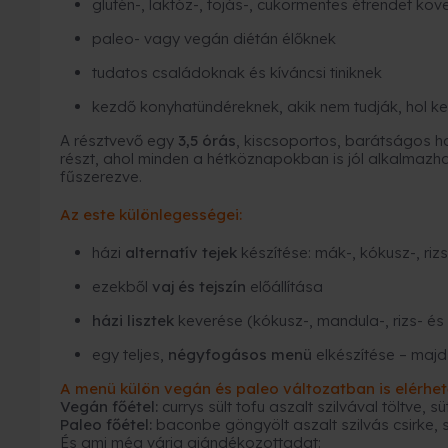
glutén-, laktóz-, tojás-, cukormentes étrendet kö
paleo- vagy vegán diétán élőknek
tudatos családoknak és kíváncsi tiniknek
kezdő konyhatündéreknek, akik nem tudják, hol k
A résztvevő egy
3,5 órás
, kiscsoportos, barátságos h
részt, ahol minden a hétköznapokban is jól alkalmazhat
fűszerezve.
Az este különlegességei:
házi
alternatív tejek
készítése: mák-, kókusz-, riz
ezekből
vaj és tejszín
előállítása
házi lisztek
keverése (kókusz-, mandula-, rizs- és 
egy teljes,
négyfogásos menü
elkészítése – majd
A menü külön vegán és paleo változatban is elérhet
Vegán főétel:
currys sült tofu aszalt szilvával töltve, 
Paleo főétel:
baconbe göngyölt aszalt szilvás csirke, 
És ami még várja ajándékozottadat: