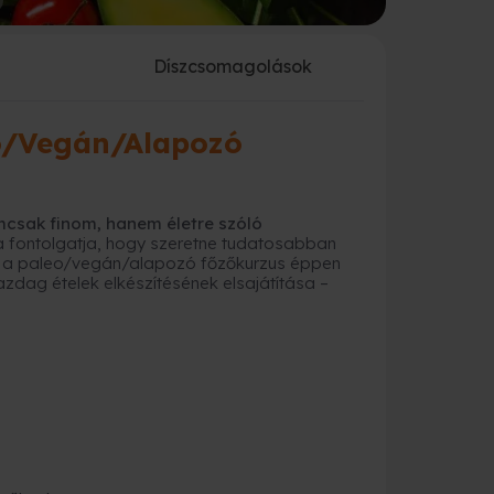
a
Díszcsomagolások
eo/Vegán/Alapozó
mcsak finom, hanem életre szóló
 fontolgatja, hogy szeretne tudatosabban
–, ez a paleo/vegán/alapozó főzőkurzus éppen
azdag ételek elkészítésének elsajátítása –