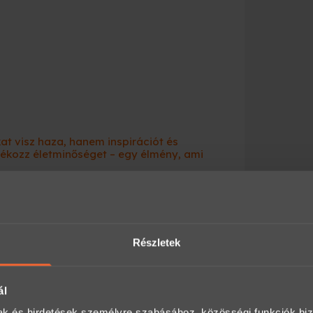
t visz haza, hanem inspirációt és
ékozz életminőséget – egy élmény, ami
ványként a Meglepkéken?
nyajándék-platformja, ahol több ezer
an és biztonságosan.
Részletek
a számodra megfelelő opciót (időtartam,
ál
mak és hirdetések személyre szabásához, közösségi funkciók biz