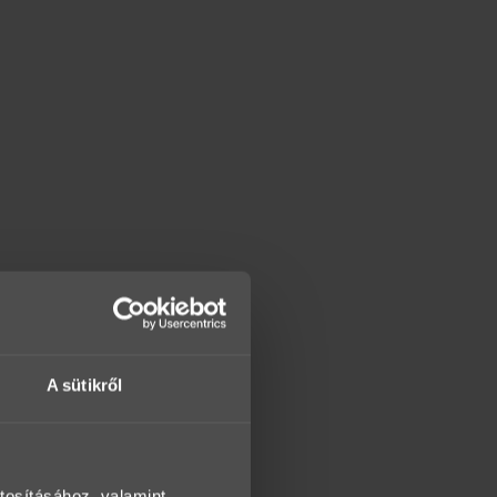
A sütikről
tosításához, valamint