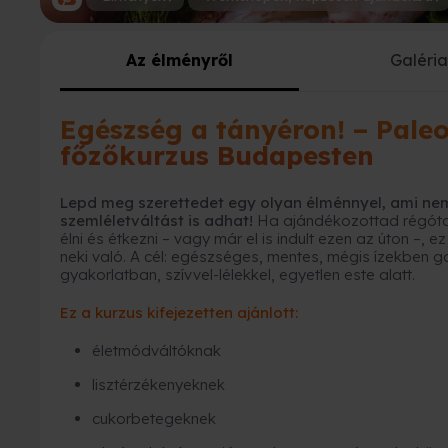
Az élményről
Galéri
Egészség a tányéron! – Pal
főzőkurzus Budapesten
Lepd meg szerettedet egy olyan élménnyel, ami ne
szemléletváltást is adhat!
Ha ajándékozottad régóta
élni és étkezni – vagy már el is indult ezen az úton 
neki való. A cél: egészséges, mentes, mégis ízekben g
gyakorlatban, szívvel-lélekkel, egyetlen este alatt.
Ez a kurzus kifejezetten ajánlott:
életmódváltóknak
lisztérzékenyeknek
cukorbetegeknek