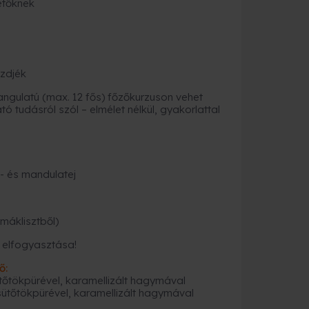
vetőknek
ezdjék
angulatú (max. 12 fős) főzőkurzuson vehet
ó tudásról szól – elmélet nélkül, gyakorlattal
s- és mandulatej
máklisztből)
 elfogyasztása!
ő:
sütőtökpürével, karamellizált hagymával
sütőtökpürével, karamellizált hagymával