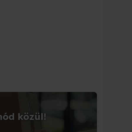
CSOMAGOLÁS
mód közül!
Tedd 