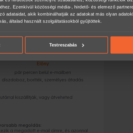
hez. Ezenkívül közösségi média-, hirdető- és elemező partner
mailben,
zó adataidat, akik kombinálhatják az adatokat más olyan adato
, általad használt szolgáltatásokból gyűjtöttek.
magolásban, futárral vagy személyes
kész is az ajándék.
t
Testreszabás
Előny
pár percen belül e-mailben
díszdoboz, boríték, személyes átadás
tárral kiszállítják, vagy átveheted
gyorsabb megoldás
:
ezik a megadott e-mail címre, és azonnal