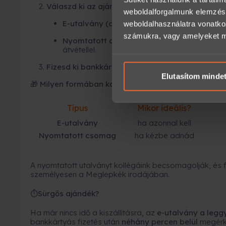
Válaszd ki az ajándékutalvány típusát:
weboldalforgalmunk elemzésé
E-utalvány (online)
– azonnal megérkezik e-
weboldalhasználatra vonatko
számukra, vagy amelyeket más
Nyomtatott ajándékutalvány
– elegáns cso
átvétellel.
Fizesd ki bankkártyával
, SZÉP kártyával és már 
Elutasítom minde
🎁 Milyen formában kapja meg a megajándékozott?
Típus
Mikor ideális?
E-utalvány
ha azonnal kell
Nyomtatott csomag
ha kézbe adnád
A nyomtatott utalványt kollégáink becsomagolják, és fu
személyesen a Meglepkék irodájában.
Sürgős ajándék?
⏱
Ha már nincs idő a kiszállításra, az
e-utalvány a leg
bankkártyás fizetés után
néhány percen belül
megérk