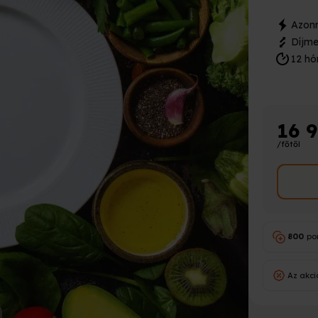
Azonn
Díjme
12 hó
16 
/főtől
800
po
Az akci