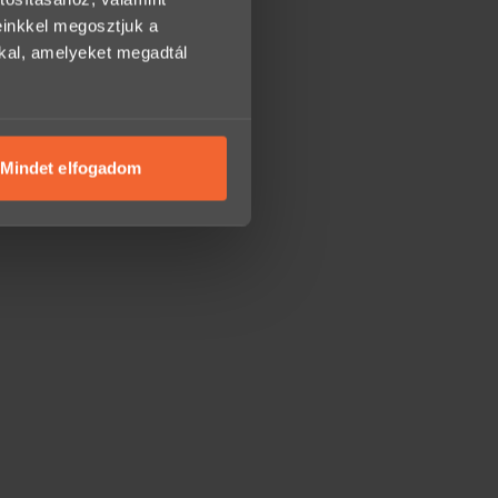
einkkel megosztjuk a
kkal, amelyeket megadtál
Mindet elfogadom