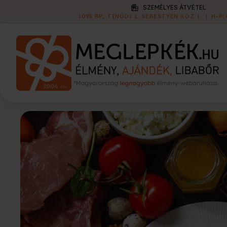
KISZÁLLÍTÁS
1 790 FT
|
60 000 FT FELETT INGYEN