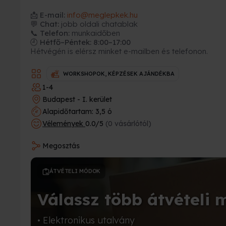
📩
E-mail:
info@meglepkek.hu
💬 Chat:
jobb oldali chatablak
📞 Telefon:
munkaidőben
🕘 Hétfő–Péntek: 8:00–17:00
Hétvégén is elérsz minket e-mailben és telefonon.
WORKSHOPOK, KÉPZÉSEK AJÁNDÉKBA
1-4
Budapest - I. kerület
Alapidőtartam: 3,5 ó
Vélemények
0.0/5
(0 vásárlótól)
Megosztás
ÁTVÉTELI MÓDOK
Válassz több átvételi 
• Elektronikus utalvány