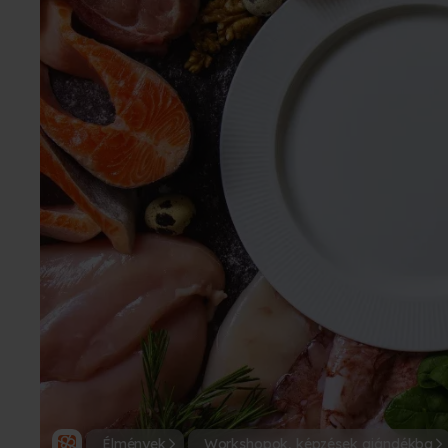
Élmények
Workshopok, képzések ajándékba