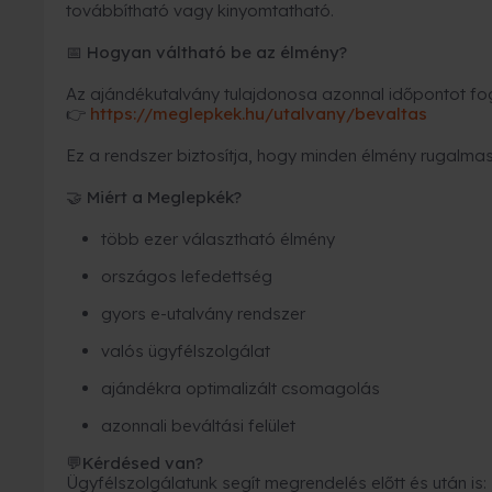
továbbítható vagy kinyomtatható.
Hogyan váltható be az élmény?
📅
Az ajándékutalvány tulajdonosa azonnal időpontot fogl
https://meglepkek.hu/utalvany/bevaltas
👉
Ez a rendszer biztosítja, hogy minden élmény rugalmas
Miért a Meglepkék?
🤝
több ezer választható élmény
országos lefedettség
gyors e-utalvány rendszer
valós ügyfélszolgálat
ajándékra optimalizált csomagolás
azonnali beváltási felület
Kérdésed van?
💬
Ügyfélszolgálatunk segít megrendelés előtt és után is: