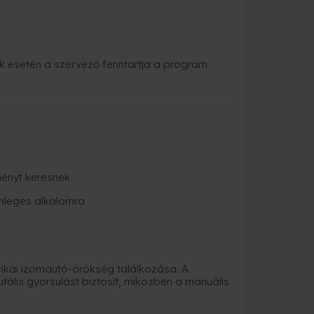
 esetén a szervező fenntartja a program
ményt keresnek
nleges alkalomra
ikai izomautó-örökség találkozása. A
tális gyorsulást biztosít, miközben a manuális