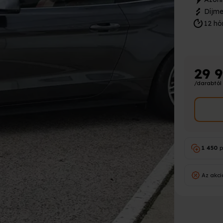
Díjme
12 hó
29 
/darabtól
1 450
p
Az akci