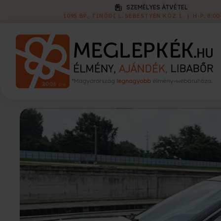
KISZÁLLÍTÁS
1 790 FT
|
60 000 FT FELETT INGYEN