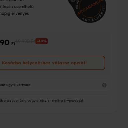
ntesen cserélhető
napig érvényes
990
49 990 Ft
-40%
Ft
Kosárba helyezéshez válassz opciót!
ont ügyfélkártyára
ók visszavonásig vagy a készlet erejéig érvényesek!