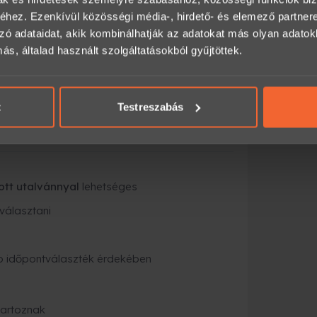
hez. Ezenkívül közösségi média-, hirdető- és elemező partner
zó adataidat, akik kombinálhatják az adatokat más olyan adato
, általad használt szolgáltatásokból gyűjtöttek.
t
Testreszabás
etésre
 pályát
ott utalvánnyal
lehetséges
 választani
b időpontválaszték érdekében
tartoznak