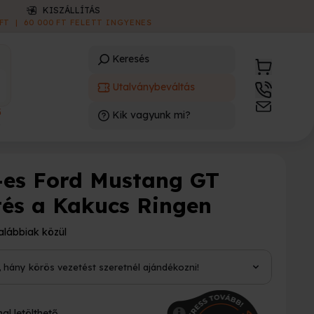
ONLINE E-UTALVÁNY
AZONNAL LETÖLTHETŐ
|
INGYENES
Keresés
Utalványbeváltás
3
Kik vagyunk mi?
)
-es Ford Mustang GT
tés a Kakucs Ringen
alábbiak közül
i, hány körös vezetést szeretnél ajándékozni!
al letölthető