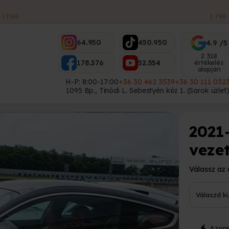
ES
64.950
450.950
4.9 /5
2 318
178.376
52.554
értékelés
alapján
H-P: 8:00-17:00
+36 30 462 3539
+36 30 111 032
1095 Bp., Tinódi L. Sebestyén köz 1. (Sarok üzlet
2021
veze
Válassz az 
Válaszd k
Azonn