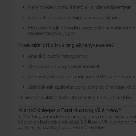
Nem minden jármű érhető el minden időpontban
A vezethető autók listája nem módosítható
Műszaki meghibásodás vagy előre nem látható ok
módosításának jogát
Kinek ajánlott a Mustang élményvezetés?
Amerikai autók rajongóinak
V8-as motorhang szerelmeseinek
Azoknak, akik valódi, manuális váltós vezetési él
Ajándéknak születésnapra, évfordulóra vagy külö
Ez nem szimulátor. Nem utasélmény. Ez saját vezetés.
Miért különleges a Ford Mustang V8 élmény?
A Mustang a modern technológia és a klasszikus amer
közvetlen befecskendezésű 5.0 literes V8-as motor bru
váltó teljes kontrollt ad a vezető kezébe.