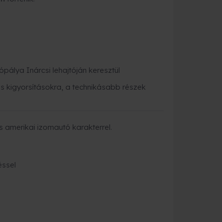
pálya Inárcsi lehajtóján keresztül
 kigyorsításokra, a technikásabb részek
us amerikai izomautó karakterrel.
éssel