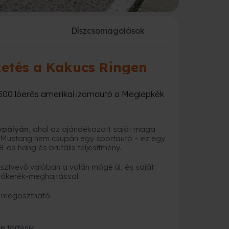
a
Díszcsomagolások
zetés a Kakucs Ringen
00 lóerős amerikai izomautó a Meglepkék
ypályán
, ahol az ajándékozott saját maga
 A Mustang nem csupán egy sportautó – ez egy
8-as hang és brutális teljesítmény.
sztvevő valóban a volán mögé ül, és saját
tsókerék-meghajtással.
m megosztható.
án
történik.