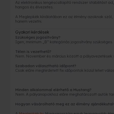
Az elektronikus lengéscsillapító rendszer stabilitást a
hangos és élvezetes.
A Meglepkék kínálatában ez az élmény azoknak szól, 
hanem vezetni.
Gyakori kérdések
Szükséges jogosítvány?
Igen, minimum „B” kategóriás jogosítvány szükséges.
Télen is vezethető?
Nem. November és március között a pályavezetések s
Szabadon választható időpont?
Csak előre meghirdetett fix időpontok közül lehet válas
Minden alkalommal elérhető a Mustang?
Nem. A pályanapokhoz előre meghatározott autók tar
Hogyan vásárolható meg ez az élmény ajándékutal
A
Meglepkék.hu
Magyarország egyik legnagyobb élmé