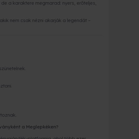
d, de a karaktere megmarad: nyers, erőteljes,
akik nem csak nézni akarják a legendát –
zünetelnek.
ztani.
toznak.
ványként a Meglepkéken?
nyajándék-platformja, ahol több ezer