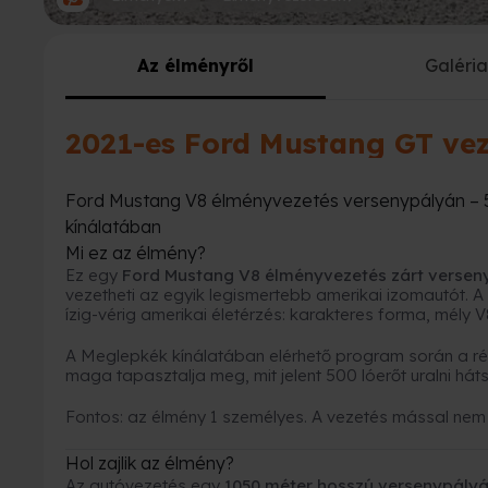
Az élményről
Galéri
2021-es Ford Mustang GT ve
Ford Mustang V8 élményvezetés versenypályán – 5
kínálatában
Mi ez az élmény?
Ez egy
Ford Mustang V8 élményvezetés zárt versen
vezetheti az egyik legismertebb amerikai izomautót.
ízig-vérig amerikai életérzés: karakteres forma, mély V
A Meglepkék kínálatában elérhető program során a ré
maga tapasztalja meg, mit jelent 500 lóerőt uralni há
Fontos: az élmény 1 személyes. A vezetés mással ne
Hol zajlik az élmény?
Az autóvezetés egy
1050 méter hosszú versenypály