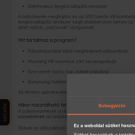
Elektronikus lengéscsillapító rendszer
A hátsókerék-meghajtás és az 500 lóerős V8 kombináció
lengéscsillapító rendszer segít stabilan úton tartani a
alatt valódi „vad lovak” dolgoznak.
Mit tartalmaz a program?
Pályahasználat előre meghirdetett időpontban
Mustang V8 vezetése zárt versenypályán
Szervezett autós nap, bérelt pályával
Biztonsági feltételek biztosítása
Az élmény igénybevételéhez
„B” kategóriás jogosítv
Mikor használható fel az élmény?
AKCIÓK
Beleegyezés
A pályavezetések a résztvevők és a technika védelm
szünetelnek
az időjárási viszonyok miatt.
Ez a weboldal sütiket haszn
Ebben az időszakban:
Sütiket használunk a tartal