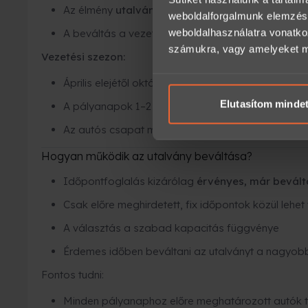
Az élmény
utalvány formájában ajándékozható
weboldalforgalmunk elemzésé
weboldalhasználatra vonatko
A beváltás a vezetési szezonban történik
számukra, vagy amelyeket más
Vezetési szezon:
Április elejétől október végéig
Elutasítom minde
A pályanapok 1–2 hónapra előre kerülnek meghird
Az autós csapat meghatározott napokon béreli a
Hogyan működik az utalvány beváltása?
Időpontfoglalás kizárólag
érvényes, már bevált
Csak előre meghirdetett, fix időpontok közül lehet
A választás a szabad kapacitás függvénye
Érdemes időben beváltani az utalványt a nagyob
Fontos tudni:
Minden pályanaphoz előre meghatározott autók 