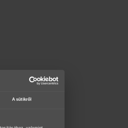
A sütikről
tosításához, valamint