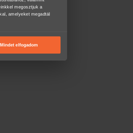
einkkel megosztjuk a
kkal, amelyeket megadtál
Mindet elfogadom