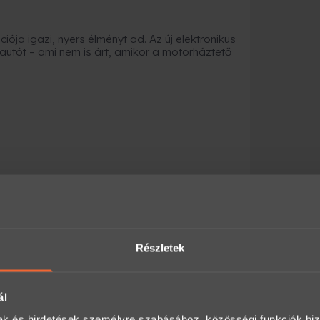
ja igazi, nyers élményt ad. Az új elektronikus
z autót – ami nem is árt, amikor a motorháztető
ány szükséges
.
Részletek
ében
novembertől március végéig
ál
mak és hirdetések személyre szabásához, közösségi funkciók biz