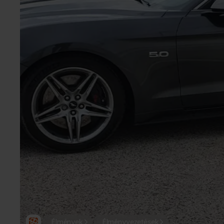
Élmények
Élményvezetések