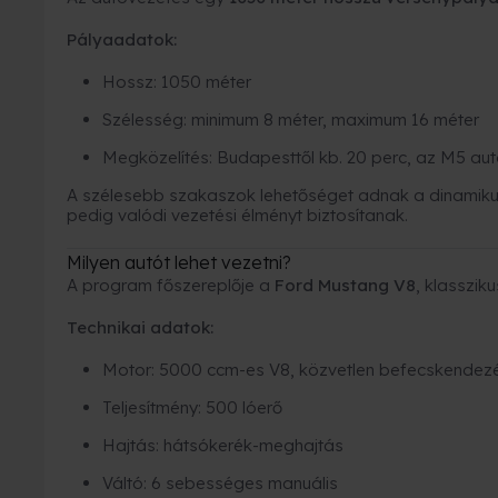
Pályaadatok:
Hossz: 1050 méter
Szélesség: minimum 8 méter, maximum 16 méter
Megközelítés: Budapesttől kb. 20 perc, az M5 autó
A szélesebb szakaszok lehetőséget adnak a dinamikus
pedig valódi vezetési élményt biztosítanak.
Milyen autót lehet vezetni?
A program főszereplője a
Ford Mustang V8
, klasszik
Technikai adatok:
Motor: 5000 ccm-es V8, közvetlen befecskendez
Teljesítmény: 500 lóerő
Hajtás: hátsókerék-meghajtás
Váltó: 6 sebességes manuális