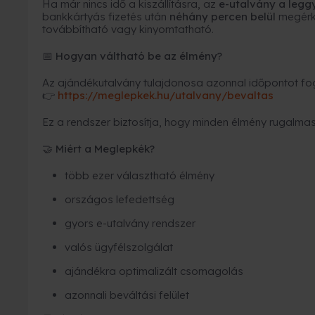
Ha már nincs idő a kiszállításra, az
e-utalvány a leg
bankkártyás fizetés után
néhány percen belül
megérk
továbbítható vagy kinyomtatható.
Hogyan váltható be az élmény?
📅
Az ajándékutalvány tulajdonosa azonnal időpontot fogl
https://meglepkek.hu/utalvany/bevaltas
👉
Ez a rendszer biztosítja, hogy minden élmény rugalmas
Miért a Meglepkék?
🤝
több ezer választható élmény
országos lefedettség
gyors e-utalvány rendszer
valós ügyfélszolgálat
ajándékra optimalizált csomagolás
azonnali beváltási felület