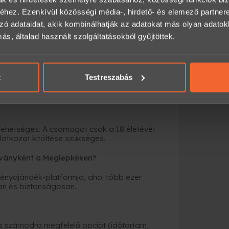
alálható. Az élménypark teljes felülete egy
hez. Ezenkívül közösségi média-, hirdető- és elemező partner
zó adataidat, akik kombinálhatják az adatokat más olyan adato
darab 25 méteres lőszektor és 2 darab
, általad használt szolgáltatásokból gyűjtöttek.
tó 110 és 120 méteres távokkal.
t
Testreszabás
és mindegyikük a saját területükön magasan
ehetséges. A csomagot csak a 18 életévét
ilatkozat kitöltése szükséges.
ványként a Meglepkéken?
nyajándék-platformja, ahol több ezer
an és biztonságosan.
a számodra megfelelő opciót (időtartam,