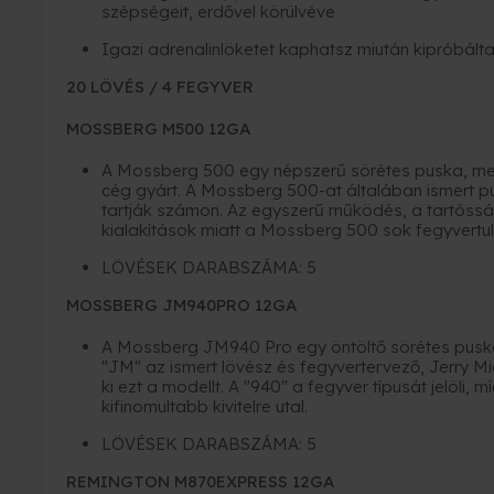
szépségeit, erdővel körülvéve
Igazi adrenalinlöketet kaphatsz miután kipróbált
20 LÖVÉS / 4 FEGYVER
MOSSBERG M500 12GA
A Mossberg 500 egy népszerű sörétes puska, mely
cég gyárt. A Mossberg 500-at általában ismert 
tartják számon. Az egyszerű működés, a tartóssá
kialakítások miatt a Mossberg 500 sok fegyvertu
LÖVÉSEK DARABSZÁMA: 5
MOSSBERG JM940PRO 12GA
A Mossberg JM940 Pro egy öntöltő sörétes puska
"JM" az ismert lövész és fegyvertervező, Jerry Micu
ki ezt a modellt. A "940" a fegyver típusát jelöli, 
kifinomultabb kivitelre utal.
LÖVÉSEK DARABSZÁMA: 5
REMINGTON M870EXPRESS 12GA