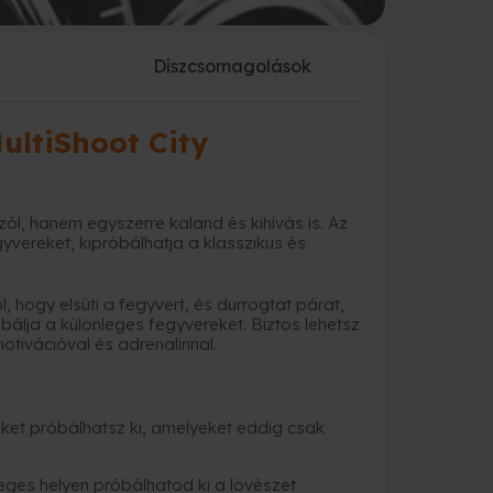
a
Díszcsomagolások
ultiShoot City
l, hanem egyszerre kaland és kihívás is. Az
vereket, kipróbálhatja a klasszikus és
 hogy elsüti a fegyvert, és durrogtat párat,
bálja a különleges fegyvereket. Biztos lehetsz
tivációval és adrenalinnal.
eket próbálhatsz ki, amelyeket eddig csak
leges helyen próbálhatod ki a lövészet