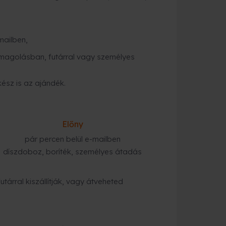
mailben,
magolásban, futárral vagy személyes
kész is az ajándék.
Előny
pár percen belül e-mailben
díszdoboz, boríték, személyes átadás
tárral kiszállítják, vagy átveheted