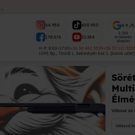
ES
64.950
450.950
4.9 /5
2 318
178.376
52.554
értékelés
alapján
H-P: 8:00-17:00
+36 30 462 3539
+36 30 111 032
1095 Bp., Tinódi L. Sebestyén köz 1. (Sarok üzlet
Söré
Mult
Élmé
Válassz az 
Válaszd ki