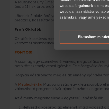
A MultiShoot City Élménypark Nógrád megye szívében t
weboldalforgalmunk elemzésé
óriási 11 hektáros erdős területen helyezkedik el.
weboldalhasználatra vonatko
Lőterünk 8 aktív lőpályával rendelkezik. Ezen belül 6 
számukra, vagy amelyeket más
precíziós, hosszútávlövészetre tervezett pálya találha
Profi Oktatók
Elutasítom minde
Oktatóink sokéves rendvédelmi múlttal rendelkeznek 
képzett szakembernek számít.
FONTOS!
A csomag egy személyre érvényes, megosztása nem l
betöltött személy veheti igénybe. Felelőségvállalási ny
Hogyan vásárolható meg ez az élmény ajándékutal
A
Meglepkék.hu
Magyarország egyik legnagyobb élmé
választható program közül ajándékozhatsz rugalmas
Az élmény megrendelése 3 egyszerű lépésből áll:
Helyezd a kosárba az élményt,
majd válaszd ki 