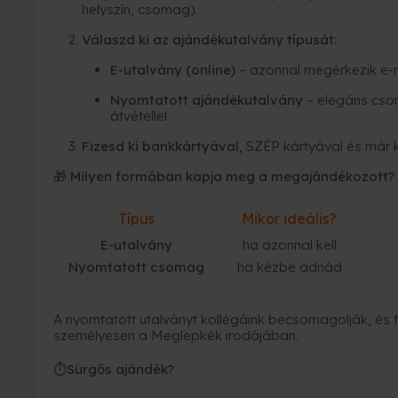
helyszín, csomag).
Válaszd ki az ajándékutalvány típusát:
E-utalvány (online)
– azonnal megérkezik e-
Nyomtatott ajándékutalvány
– elegáns cso
átvétellel.
Fizesd ki bankkártyával
, SZÉP kártyával és már 
🎁 Milyen formában kapja meg a megajándékozott?
Típus
Mikor ideális?
E-utalvány
ha azonnal kell
Nyomtatott csomag
ha kézbe adnád
A nyomtatott utalványt kollégáink becsomagolják, és fu
személyesen a Meglepkék irodájában.
Sürgős ajándék?
⏱