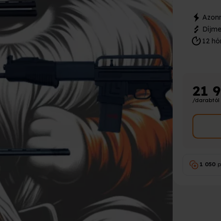
Azonn
Díjme
12 hó
21 
/darabtól
1 050
p