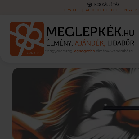
KISZÁLLÍTÁS
1 790 FT
|
60 000 FT FELETT INGYEN