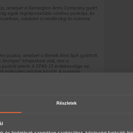
ka, amelyet a Remington Arms Company gyárt.
világ egyik legnépszerűbb sörétes puskája, és
szetben, valamint a rendőrségi és katonai
es puska, amelyet a Benelli Armi SpA gyártott.
 Shotgun" kifejezésre utal, ami a
 puskát jelenti. A SPAS-15 érdekessége az,
öltő működési módok között. A pumpás
et újratölteni, míg az öntöltő üzemmódban a
n. A fegyver rendkívül különleges kialakítása,
amint a működési módjai miatt egyedi és
ák között.
Részletek
ál
mak és hirdetések személyre szabásához, közösségi funkciók biz