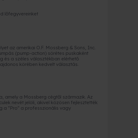
ad lőfegyvereinket
et az amerikai O.F. Mossberg & Sons, Inc.
pumpás (pump-action) sörétes puskaként
g és a széles választékban elérhető
lajdonos körében kedvelt választás.
, amely a Mossberg cégtől származik. Az
lek nevét jelöli, akivel közösen fejlesztették
míg a "Pro" a professzionális vagy