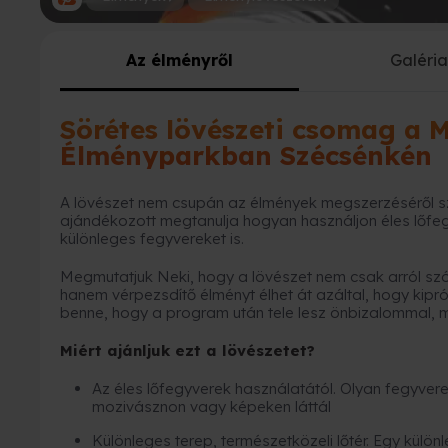
Az élményről
Galéri
Sörétes lövészeti csomag a M
Élményparkban Szécsénkén
A lövészet nem csupán az élmények megszerzéséről szó
ajándékozott megtanulja hogyan használjon éles lőfegy
különleges fegyvereket is.
Megmutatjuk Neki, hogy a lövészet nem csak arról szól,
hanem vérpezsdítő élményt élhet át azáltal, hogy kipró
benne, hogy a program után tele lesz önbizalommal, mo
Miért ajánljuk ezt a lövészetet?
Az éles lőfegyverek használatától. Olyan fegyver
mozivásznon vagy képeken láttál
Különleges terep, természetközeli lőtér. Egy külön