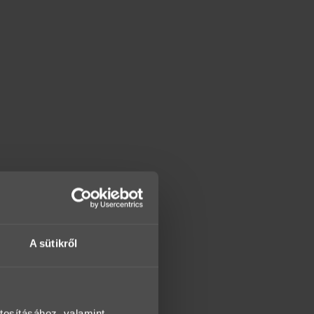
A sütikről
tosításához, valamint