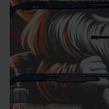
Élmények
Élménylövészetek