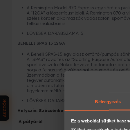
A Remington Model 870 Express egy sörétes pus
A "12GA" a lőszertípust jelöli. A Remington 870 a 
széles körben alkalmazzák vadászaton, sportlövé
felhasználásban is.
LÖVÉSEK DARABSZÁMA: 5
BENELLI SPAS 15 12GA
A Benelli SPAS-15 egy olasz öntöltő/pumpás sörét
A "SPAS" rövidítés az "Sporting Purpose Automatic
sportlövészeti célokra tervezett automata sörétes
hogy a felhasználó választhat a pumpás és önt
üzemmódban a fegyvert egy kézi pumpálással leh
fegyver automatikusan tölt újra minden elsütés utá
a modern és futurisztikus megjelenése miatt, val
figyelemre méltó darabnak számít a sörétes pusk
LÖVÉSEK DARABSZÁMA: 5
AKCIÓK
Beleegyezés
Helyszín:
Szécsénke
Ez a weboldal sütiket haszn
A pályáról
Sütiket használunk a tartal