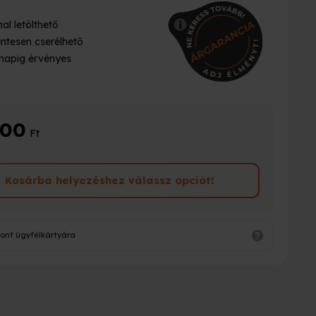
al letölthető
ntesen cserélhető
napig érvényes
900
Ft
Kosárba helyezéshez válassz opciót!
ont ügyfélkártyára