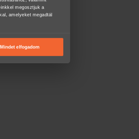
einkkel megosztjuk a
kkal, amelyeket megadtál
Mindet elfogadom