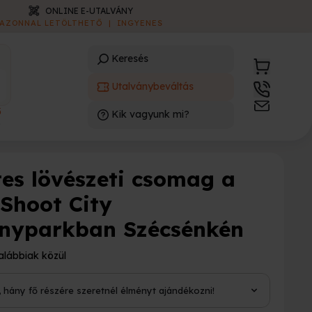
ONLINE E-UTALVÁNY
AZONNAL LETÖLTHETŐ
|
INGYENES
Keresés
Utalványbeváltás
3
Kik vagyunk mi?
)
tes lövészeti csomag a
iShoot City
nyparkban Szécsénkén
alábbiak közül
, hány fő részére szeretnél élményt ajándékozni!