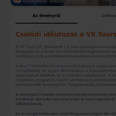
Az élményről
Galéri
Családi időutazás a VR Tour
A VR Tours Kft. által kínált 1,5 órás gyalogtúra visszar
Budapest és a Budai Vár történelmét meghatározó ese
korábban csak a történelemkönyvekben olvashattato
A túra 7 történelmi koron keresztül kalauzol végig be
forradalomig. Az egyes állomásokon a legmodernebb t
segítségével élhetitek át a történelmi pillanatokat. A j
megérteni, hogyan és miként jutottunk el a jelenetekbe
befolyásolták Budapest és Magyarország történelmé
A lenyűgöző vizuális tartalomnak köszönhetően oly
korábban álmodni sem mertetek! A túra végeztével
időutazóknak.
Ez a szolgáltatás nem csak Magyarországon de világ