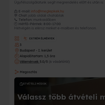
Ügyfélszolgálatunk segít megrendelés előtt és után is:
📩
E-mail:
info@meglepkek.hu
💬 Chat:
jobb oldali chatablak
📞 Telefon:
munkaidőben
🕘 Hétfő–Péntek: 8:00–17:00
Hétvégén is elérsz minket e-mailben és telefonon.
EXTRÉM ÉLMÉNYEK
3
Budapest - I. kerület
Alapidőtartam: 1,5 óra
Vélemények
5.0/5
(6 vásárlótól)
Megosztás
ÁTVÉTELI MÓDOK
Válassz több átvételi 