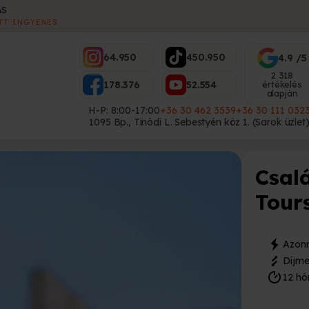
ES
64.950
450.950
4.9 /5
2 318
178.376
52.554
értékelés
alapján
H-P: 8:00-17:00
+36 30 462 3539
+36 30 111 032
1095 Bp., Tinódi L. Sebestyén köz 1. (Sarok üzlet
Csal
Tour
Azonn
Díjme
12 hó