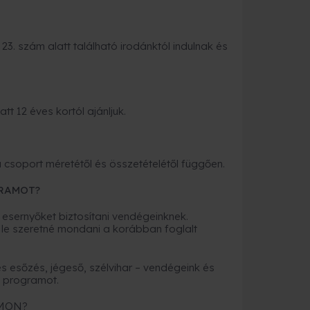
3. szám alatt található irodánktól indulnak és
t 12 éves kortól ajánljuk.
a csoport méretétől és összetételétől függően.
GRAMOT?
 esernyőket biztosítani vendégeinknek.
 le szeretné mondani a korábban foglalt
s esőzés, jégeső, szélvihar – vendégeink és
 programot.
AMON?