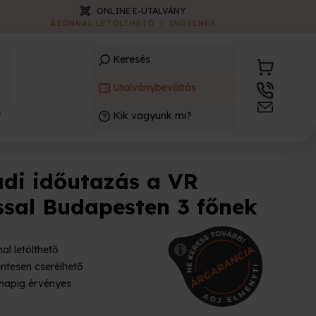
ONLINE E-UTALVÁNY
AZONNAL LETÖLTHETŐ
|
INGYENES
Keresés
Utalványbeváltás
3
Kik vagyunk mi?
)
ádi időutazás a VR
ssal Budapesten 3 főnek
al letölthető
ntesen cserélhető
napig érvényes