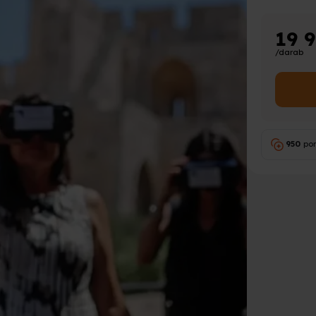
19 
/darab
950
po