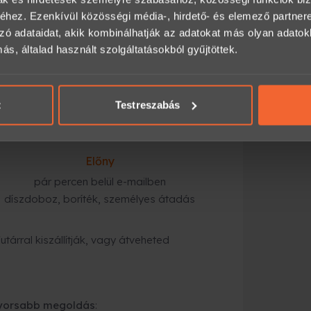
hez. Ezenkívül közösségi média-, hirdető- és elemező partner
zó adataidat, akik kombinálhatják az adatokat más olyan adato
mailben,
, általad használt szolgáltatásokból gyűjtöttek.
magolásban, futárral vagy személyes
kész is az ajándék.
t
Testreszabás
Előny
pár percen belül e-mailben
díszdoboz, boríték, személyes átadás
tárral kiszállítják, vagy átveheted
gyorsabb megoldás
: