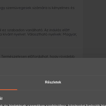
 hogy szemüvegesek számára is kényelmes és
 ez szabadon variálható. Az indulás előtt
 kívánt nyelvet. Választható nyelvek: Magyar,
s. Természetesen előfordulhat, hogy rövidebb
fordul elő.
ványként a Meglepkéken?
nyajándék-platformja, ahol több ezer
Részletek
an és biztonságosan.
ál
a számodra megfelelő opciót (időtartam,
mak és hirdetések személyre szabásához, közösségi funkciók biz