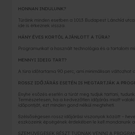
HONNAN INDULUNK?
Túráink minden esetben a 1013 Budapest Lánchíd utca 2
ide is érkeznek vissza.
HÁNY ÉVES KORTÓL AJÁNLOTT A TÚRA?
Programunkat a használt technológia és a tartalom miat
MENNYI IDEIG TART?
A túra időtartama 90 perc, ami minimálisan változhat 
ROSSZ IDŐJÁRÁS ESETÉN IS MEGTARTJÁK A PRO
Enyhe esőzés esetén a túrát meg tudjuk tartani, tudunk
Természetesen, ha a kedvezőtlen időjárás miatt valaki
időpontját, ezt minden gond nélkül megteheti.
Szélsőségesen rossz időjárási viszonyok között – heve
eszközeink épségének érdekében le kell mondanunk a
SZEMÜVEGESEK RÉSZT TUDNAK VENNI A PROGR