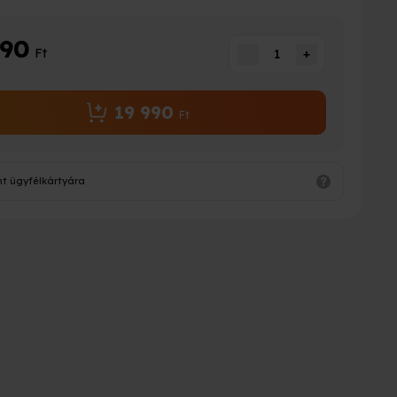
990
Ft
-
1
+
19 990
Ft
nt ügyfélkártyára