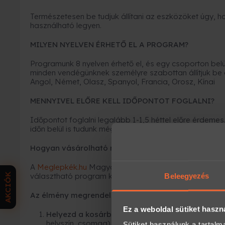
Természetesen be tudjuk állítani az eszközöket úgy,
használható legyen.
MILYEN NYELVEN ÉRHETŐ EL A PROGRAM?
Programunk 8 nyelven érhető el, és egy csoporton belül
minden vendégünknek személyre szabottan állítjuk be a
Angol, Német, Olasz, Spanyol, Francia, Orosz, Kínai
MENNYIVEL ELŐRE KELL IDŐPONTOT FOGLALNI?
Időpontot foglalni legalább 1-1,5 héttel előre érdeme
időn belül is tudunk még helyet biztosítani, de ez ritkán 
Hogyan vásárolható meg ez az élmény ajándékutal
A
Meglepkék.hu
Magyarország egyik legnagyobb élmé
AKCIÓK
választható program közül ajándékozhatsz rugalmas
Beleegyezés
Az élmény megrendelése 3 egyszerű lépésből áll:
Ez a weboldal sütiket haszn
Helyezd a kosárba az élményt,
majd válaszd ki 
helyszín, csomag).
Sütiket használunk a tartal