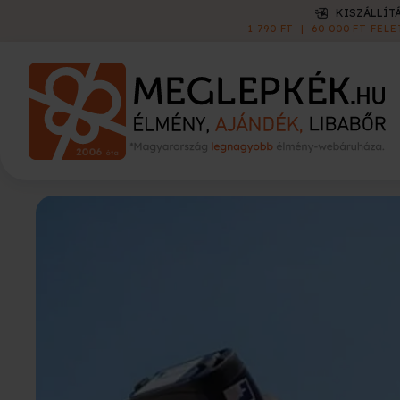
KISZÁLLÍTÁS
1 790 FT
|
60 000 FT FELETT INGYEN