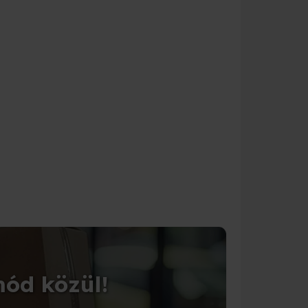
CSOMAGOLÁS
mód közül!
Tedd 