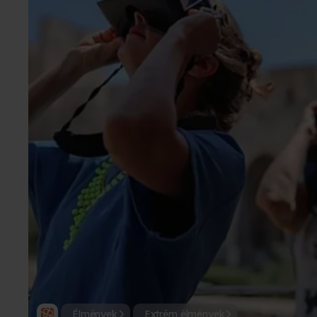
Élmények
Extrém élmények