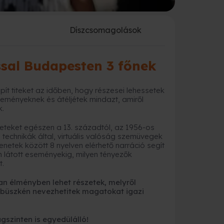
a
Díszcsomagolások
ssal Budapesten 3 főnek
epít titeket az időben, hogy részesei lehessetek
ményeknek és átéljétek mindazt, amiről
k.
nneteket egészen a 13. századtól, az 1956-os
echnikák által, virtuális valóság szemüvegek
elenetek között 8 nyelven elérhető narráció segít
n látott eseményekig, milyen tényezők
t.
an élményben lehet részetek, melyről
 büszkén nevezhetitek magatokat igazi
szinten is egyedülálló!