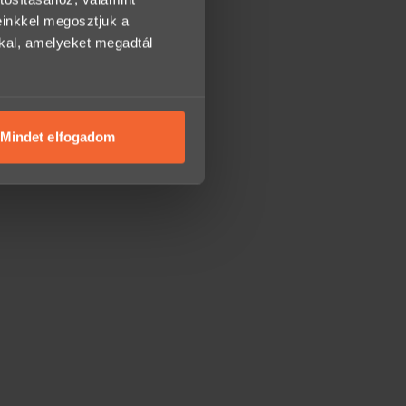
einkkel megosztjuk a
kkal, amelyeket megadtál
Mindet elfogadom