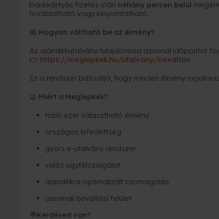
bankkártyás fizetés után
néhány percen belül
megérk
továbbítható vagy kinyomtatható.
Hogyan váltható be az élmény?
📅
Az ajándékutalvány tulajdonosa azonnal időpontot fogl
https://meglepkek.hu/utalvany/bevaltas
👉
Ez a rendszer biztosítja, hogy minden élmény rugalmas
Miért a Meglepkék?
🤝
több ezer választható élmény
országos lefedettség
gyors e-utalvány rendszer
valós ügyfélszolgálat
ajándékra optimalizált csomagolás
azonnali beváltási felület
Kérdésed van?
💬