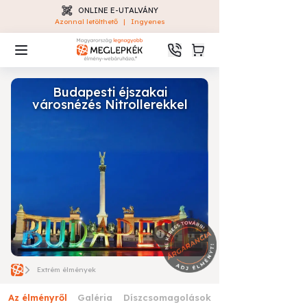
ONLINE E-UTALVÁNY
Azonnal letölthető
|
Ingyenes
Budapesti éjszakai
városnézés Nitrollerekkel
Extrém élmények
Az élményről
Galéria
Díszcsomagolások