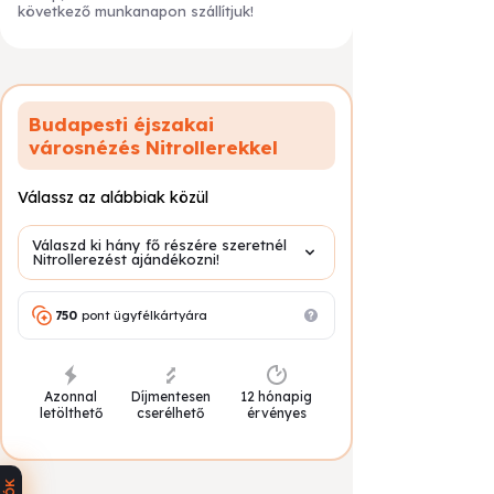
következő munkanapon szállítjuk!
Az élmény megrendelése 3 egyszerű
lépésből áll:
Helyezd a kosárba az élményt,
majd válaszd ki a számodra
megfelelő opciót (időtartam,
Budapesti éjszakai
helyszín, csomag).
városnézés Nitrollerekkel
Válaszd ki az ajándékutalvány
Válassz az alábbiak közül
típusát:
E-utalvány (online)
– azonnal
Válaszd ki hány fő részére szeretnél
megérkezik e-mailben,
Nitrollerezést ajándékozni!
Nyomtatott ajándékutalvány
– elegáns csomagolásban,
750
pont ügyfélkártyára
futárral vagy személyes
átvétellel.
Fizesd ki bankkártyával
, SZÉP
Azonnal
Díjmentesen
12 hónapig
kártyával és már kész is az
letölthető
cserélhető
érvényes
ajándék.
🎁 Milyen formában kapja meg a
megajándékozott?