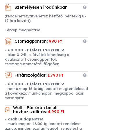
meg amely magába foglalja a
rollerekkel való megismerkedést,
Személyesen irodánkban
gyakorlást, balesetvédelmi és
(rendelhetsz/átvehetsz hétfőtől péntekig 8-
biztonsági tájékoztatót.
17 óra között)
A túrákat tapasztalt túravezetők vezetik.
Az ár tartalmazza a roller bérlést,
Térkép megnyitása
védőfelszerelést, az oktatást,
balesetbiztosítást és az idegenvezetést
Csomagponton:
990 Ft
- a túra időtartamára.
- 60.000 Ft felett INGYENES!
Többen jobban megéri!
- akár 0-24h-s átvételi lehetőség a
kiválasztott csomagponttól,
3 főnél már kedvezmény jár, 4 főtől
csomagautomatától függően.
pedig még nagyobb engedménnyel
vásárolhatsz!
Futárszolgálat:
1.790 Ft
Hogyan vásárolható meg ez az
- 60.000 Ft felett INGYENES!
élmény ajándékutalványként a
- hétköznap 16 óráig leadott megrendelésed
Meglepkéken?
a következő munkanapon megkapod, akár
másnapra!
A
Meglepkék.hu
Magyarország egyik
Wolt - Pár órán belüli
legnagyobb élményajándék-platformja,
házhozszállítás:
4.990 Ft
ahol több ezer választható program
közül ajándékozhatsz rugalmasan és
- csak Budapestre!
biztonságosan.
- munkanapon 16:00-ig leadott rendelést
aznap, minden ezután leadott rendelést a