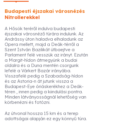
Budapesti éjszakai városnézés
Nitrollerekkel
A Hősök teréről indulva budapesti
éjszakai városnéző túrára indulunk. Az
Andrássy úton haladva elhaladunk az
Opera mellett, majd a Deák-térről a
Szent István Bazilikát útbaejtve a
Parlament felé vesszük az irányt. Ezután
a Margit-hídon átmegyünk a budai
oldalra és a Duna mentén csorgunk
lefelé a Várkert Bazár irányába.
Visszafelé pedig a Szabadság-hídon
és az Astoria-n át jutunk vissza a
Budapest-Eye óriáskerékhez a Deák-
téren , innen pedig a kiindulási pontra.
Minden látványosságnál lehetőség van
körbenézni és fotózni.
Az útvonal hossza 15 km és a terep
adottságai alapján ez egy könnyű túra.
Indulási és érkezési hely: Hősök tere