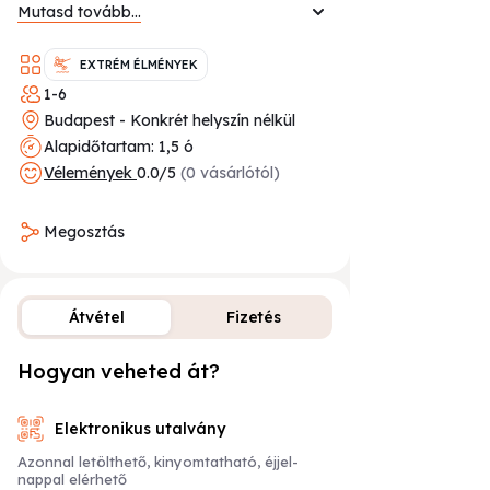
Mutasd tovább...
VEDD VIGYELEMBE!
A túrákon csak 14
éves kor felett van lehetőség részt
EXTRÉM ÉLMÉNYEK
venni.
1-6
Kiknek ajánljuk
Budapest - Konkrét helyszín nélkül
Alapidőtartam: 1,5 ó
- Adrenalin függőknek
Vélemények
0.0/5
(0 vásárlótól)
- Természetjáróknak
- Off-road szerelmeseknek
- Technikai sportok kedvelőinek
Megosztás
- Lustáknak
- Csapatépítőre vagy legénybúcsúra
Túráinkat a Kaabo cég Wolf Warrior X
Átvétel
Fizetés
Pro típusú elektromos rollereivel
szervezzük. Ezeket erős off-road
képességek és meredek mászási
Hogyan veheted át?
Fizetési lehető
képességek jellemzik. (2x1100W, 35
fokos mászási képesség, duál-
fékrendszer, nagyszerű
Elektronikus utalvány
lengéscsillapítás)
Azonnal letölthető, kinyomtatható, éjjel-
Minden túrát egy 30 perces oktatás előz
nappal elérhető