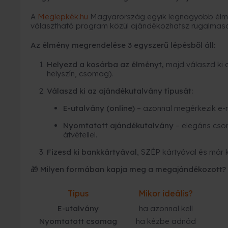
A
Meglepkék.hu
Magyarország egyik legnagyobb élmé
választható program közül ajándékozhatsz rugalmas
Az élmény megrendelése 3 egyszerű lépésből áll:
Helyezd a kosárba az élményt,
majd válaszd ki 
helyszín, csomag).
Válaszd ki az ajándékutalvány típusát:
E-utalvány (online)
– azonnal megérkezik e-
Nyomtatott ajándékutalvány
– elegáns cso
átvétellel.
Fizesd ki bankkártyával
, SZÉP kártyával és már 
🎁 Milyen formában kapja meg a megajándékozott?
Típus
Mikor ideális?
E-utalvány
ha azonnal kell
Nyomtatott csomag
ha kézbe adnád