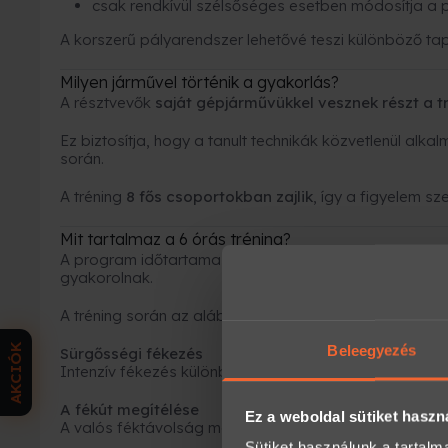
csak rendkívül szélsőséges esetben módosítja a
A korszerű pályarendszer lehetővé teszi különböző ta
Milyen járművel történik a gyakorlás?
A résztvevők
saját gépjárművükkel vesznek részt a t
Ez biztosítja, hogy a tanult technikák közvetlenül al
során.
A tréning
8 fős csoportokban zajlik
, így a figyelem s
Mit tartalmaz a 6 órás tréning?
A program időtartama
6 óra
, amely alatt a résztvevő
gyakorolnak.
A tréning során az alábbi elemek szerepelnek:
AKCIÓK
Beleegyezés
Sürgősségi fékezés
Intenzív fékezés különböző sebességeknél.
A fékút megítélése
Ez a weboldal sütiket haszn
A valós féktávolság megtapasztalása különböző körü
Sütiket használunk a tartal