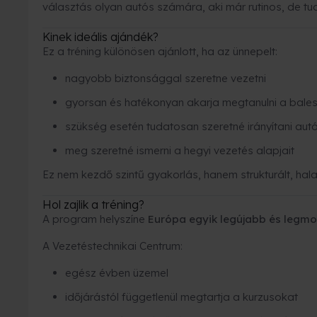
választás olyan autós számára, aki már rutinos, de tud
Kinek ideális ajándék?
Ez a tréning különösen ajánlott, ha az ünnepelt:
nagyobb biztonsággal szeretne vezetni
gyorsan és hatékonyan akarja megtanulni a bales
szükség esetén tudatosan szeretné irányítani autó
meg szeretné ismerni a hegyi vezetés alapjait
Ez nem kezdő szintű gyakorlás, hanem strukturált, hal
Hol zajlik a tréning?
A program helyszíne
Európa egyik legújabb és legm
A Vezetéstechnikai Centrum:
egész évben üzemel
időjárástól függetlenül megtartja a kurzusokat