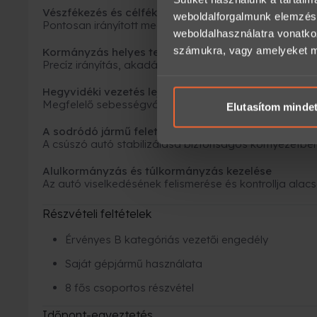
Vészfékezés és célfékezés
weboldalforgalmunk elemzésé
Pontosan irányított megállás kontrollált környezetben.
weboldalhasználatra vonatko
számukra, vagy amelyeket más
Kormányzás helyes technikája és szlalomozás
Precíz irányítás, akadálykerülés és stabil járműkezelés
Hegyvidéki vezetés lejtőkön és hajtűkanyarokban
Megfelelő sebességválasztás, ívtartás és stabilitás 
Elutasítom minde
A sodródó jármű feletti uralom visszaszerzése
A csúszó autó stabilizálása biztonságos környezetben
Alulkormányzás és túlkormányzás kezelése
Az autó viselkedésének felismerése és kontrollja ala
Részvételi feltételek
Érvényes B kategóriás vezetői engedély
Saját gépjármű használata
8 fős csoportos részvétel
Időpont-egyeztetés