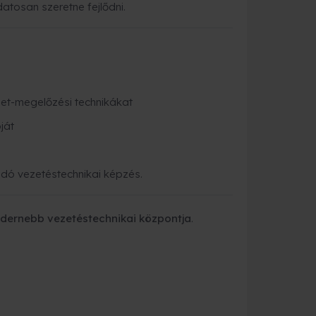
atosan szeretne fejlődni.
et-megelőzési technikákat
ját
adó vezetéstechnikai képzés.
odernebb vezetéstechnikai központja
.