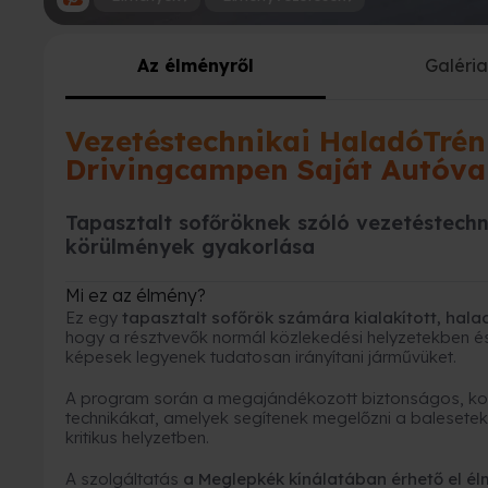
Az élményről
Galéri
Vezetéstechnikai HaladóTré
Drivingcampen Saját Autóva
Tapasztalt sofőröknek szóló vezetéstechni
körülmények gyakorlása
Mi ez az élmény?
Ez egy
tapasztalt sofőrök számára kialakított, hala
hogy a résztvevők normál közlekedési helyzetekben és
képesek legyenek tudatosan irányítani járművüket.
A program során a megajándékozott biztonságos, kontr
technikákat, amelyek segítenek megelőzni a baleseteke
kritikus helyzetben.
A szolgáltatás
a Meglepkék kínálatában érhető el 