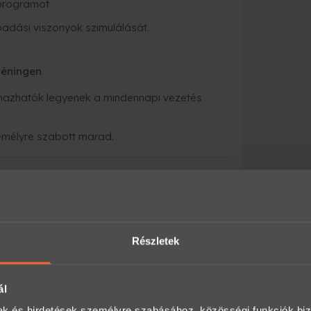
 programot
padási viszonyok szimulálását.
réningen
.
kalmazhatók legyenek a mindennapi vezetés
zemélyre szabott marad.
k optimális tapadású és csúszós felületen is
Részletek
ál
lmények között.
mak és hirdetések személyre szabásához, közösségi funkciók biz