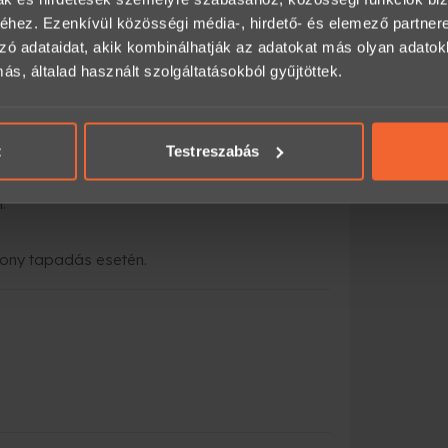
hez. Ezenkívül közösségi média-, hirdető- és elemező partner
zó adataidat, akik kombinálhatják az adatokat más olyan adato
, általad használt szolgáltatásokból gyűjtöttek.
.
kanyarban.
t
Testreszabás
.
csony tapadás esetén.