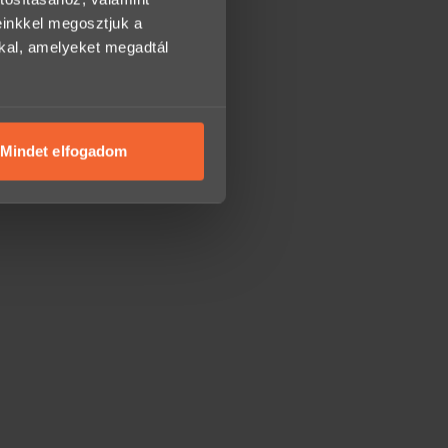
einkkel megosztjuk a
kkal, amelyeket megadtál
Mindet elfogadom