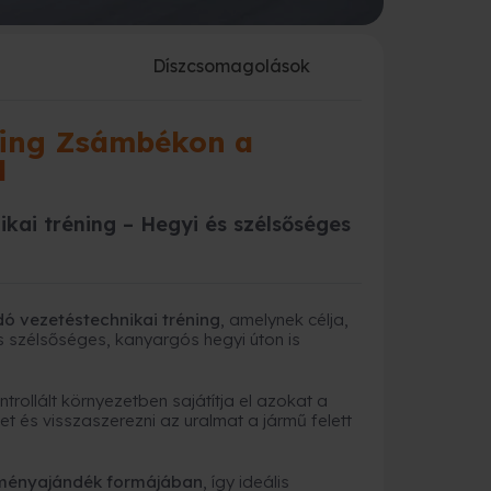
a
Díszcsomagolások
ning Zsámbékon a
l
kai tréning – Hegyi és szélsőséges
dó vezetéstechnikai tréning
, amelynek célja,
 szélsőséges, kanyargós hegyi úton is
ollált környezetben sajátítja el azokat a
t és visszaszerezni az uralmat a jármű felett
élményajándék formájában
, így ideális