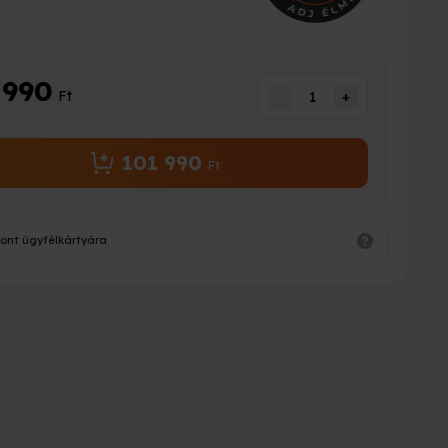
 990
Ft
-
1
+
101 990
Ft
ont ügyfélkártyára