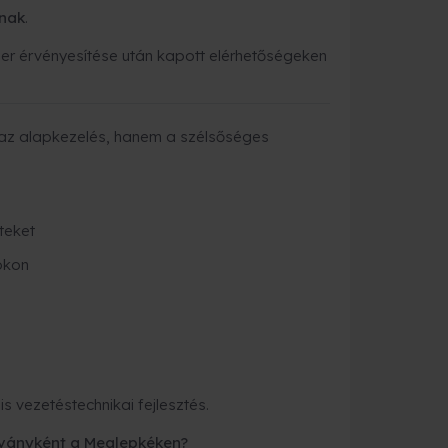
anak
.
er érvényesítése után kapott elérhetőségeken
 az alapkezelés, hanem a szélsőséges
eteket
okon
 vezetéstechnikai fejlesztés.
ványként a Meglepkéken?