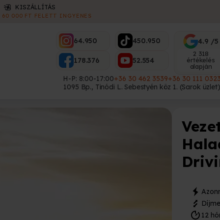
ES
64.950
450.950
4.9 /5
2 318
178.376
52.554
értékelés
alapján
H-P: 8:00-17:00
+36 30 462 3539
+36 30 111 032
1095 Bp., Tinódi L. Sebestyén köz 1. (Sarok üzlet
Veze
Hala
Driv
Azonn
Díjme
12 hó