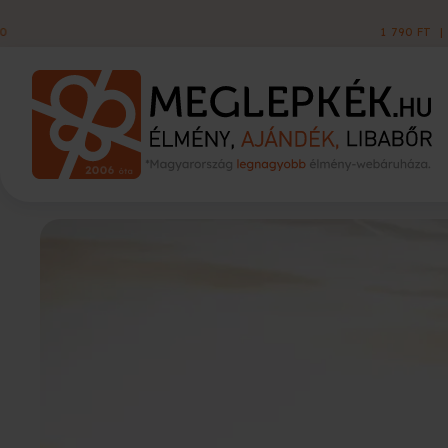
KISZÁLLÍTÁS
1 790 FT
|
60 000 FT FELETT INGYEN