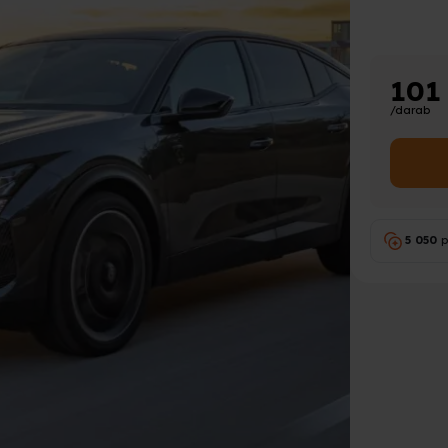
101
/darab
5 050
p