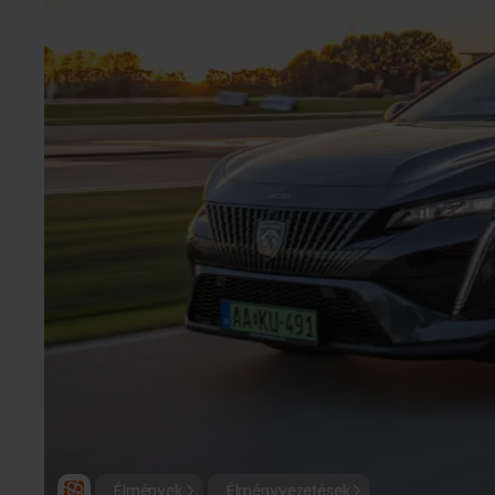
Élmények
Élményvezetések