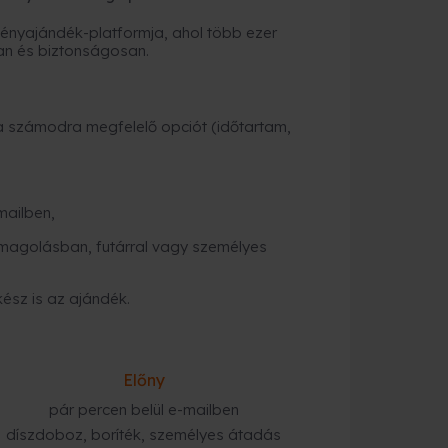
nyajándék-platformja, ahol több ezer
an és biztonságosan.
a számodra megfelelő opciót (időtartam,
mailben,
magolásban, futárral vagy személyes
kész is az ajándék.
Előny
pár percen belül e-mailben
díszdoboz, boríték, személyes átadás