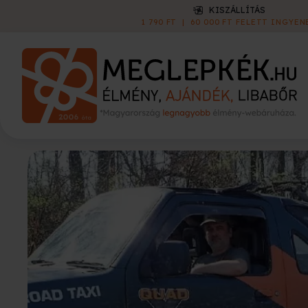
KISZÁLLÍTÁS
1 790 FT
|
60 000 FT FELETT INGYEN