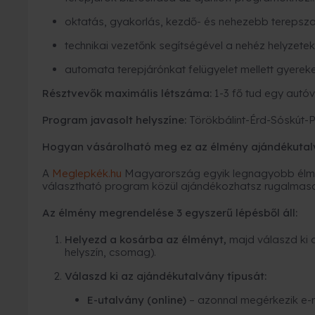
oktatás, gyakorlás, kezdő- és nehezebb terepsz
technikai vezetőnk segítségével a nehéz helyzetek
automata terepjárónkat felügyelet mellett gyereke
Résztvevők maximális létszáma:
1-3 fő tud egy autóv
Program javasolt helyszíne:
Törökbálint-Érd-Sóskút-
Hogyan vásárolható meg ez az élmény ajándékutal
A
Meglepkék.hu
Magyarország egyik legnagyobb élmé
választható program közül ajándékozhatsz rugalmas
Az élmény megrendelése 3 egyszerű lépésből áll:
Helyezd a kosárba az élményt,
majd válaszd ki 
helyszín, csomag).
Válaszd ki az ajándékutalvány típusát:
E-utalvány (online)
– azonnal megérkezik e-