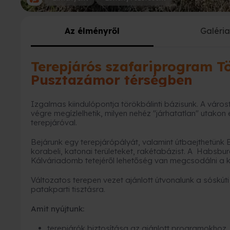
Az élményről
Galéri
Terepjárós szafariprogram T
Pusztazámor térségben
Izgalmas kiindulópontja törökbálinti bázisunk. A vár
végre megízlelhetik, milyen nehéz "járhatatlan" utakon e
terepjáróval.
Bejárunk egy terepjárópályát, valamint útbaejthetünk
korabeli, katonai területeket, rakétabázist. A Habsburg k
Kálváriadomb tetejéről lehetőség van megcsodálni a
Változatos terepen vezet ajánlott útvonalunk a sóskúti 
patakparti tisztásra.
Amit nyújtunk:
terepjárók biztosítása az ajánlott programokhoz..