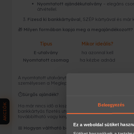
Nyomtatott ajándékutalvány
– elegáns cso
átvétellel.
Fizesd ki bankkártyával
, SZÉP kártyával és már 
🎁 Milyen formában kapja meg a megajándékozott?
Típus
Mikor ideális?
E-utalvány
ha azonnal kell
Nyomtatott csomag
ha kézbe adnád
A nyomtatott utalványt kollégáink becsomagolják, és fu
személyesen a Meglepkék irodájában.
Sürgős ajándék?
⏱
AKCIÓK
Beleegyezés
Ha már nincs idő a kiszállításra, az
e-utalvány a leg
bankkártyás fizetés után
néhány percen belül
megérk
továbbítható vagy kinyomtatható.
Ez a weboldal sütiket haszn
Hogyan váltható be az élmény?
📅
Sütiket használunk a tartal