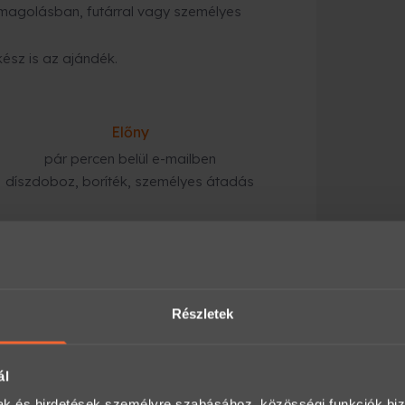
magolásban, futárral vagy személyes
kész is az ajándék.
Előny
pár percen belül e-mailben
díszdoboz, boríték, személyes átadás
tárral kiszállítják, vagy átveheted
Részletek
gyorsabb megoldás
:
ezik a megadott e-mail címre, és azonnal
ál
mak és hirdetések személyre szabásához, közösségi funkciók biz