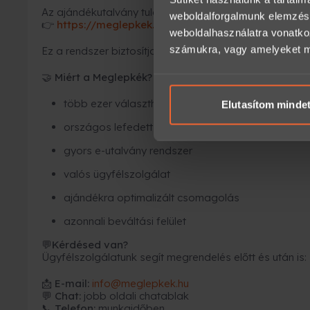
Az ajándékutalvány tulajdonosa azonnal időpontot fogl
weboldalforgalmunk elemzésé
https://meglepkek.hu/utalvany/bevaltas
👉
weboldalhasználatra vonatko
számukra, vagy amelyeket más
Ez a rendszer biztosítja, hogy minden élmény rugalmas
Miért a Meglepkék?
🤝
több ezer választható élmény
Elutasítom minde
országos lefedettség
gyors e-utalvány rendszer
valós ügyfélszolgálat
ajándékra optimalizált csomagolás
azonnali beváltási felület
Kérdésed van?
💬
Ügyfélszolgálatunk segít megrendelés előtt és után is:
📩
E-mail:
info@meglepkek.hu
💬 Chat:
jobb oldali chatablak
📞 Telefon:
munkaidőben