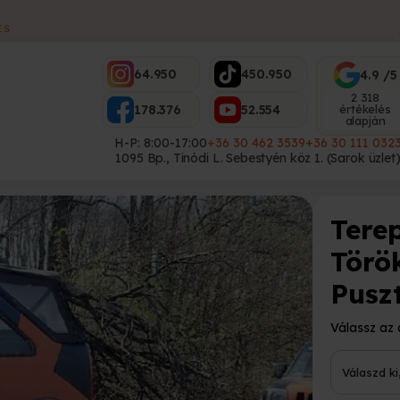
ES
64.950
450.950
4.9 /5
2 318
178.376
52.554
értékelés
alapján
H-P: 8:00-17:00
+36 30 462 3539
+36 30 111 032
1095 Bp., Tinódi L. Sebestyén köz 1. (Sarok üzlet
Tere
Törö
Pusz
Válassz az 
Válaszd k