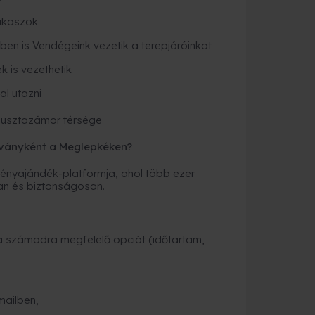
akaszok
ben is Vendégeink vezetik a terepjáróinkat
k is vezethetik
al utazni
Pusztazámor térsége
ványként a Meglepkéken?
nyajándék-platformja, ahol több ezer
an és biztonságosan.
a számodra megfelelő opciót (időtartam,
mailben,