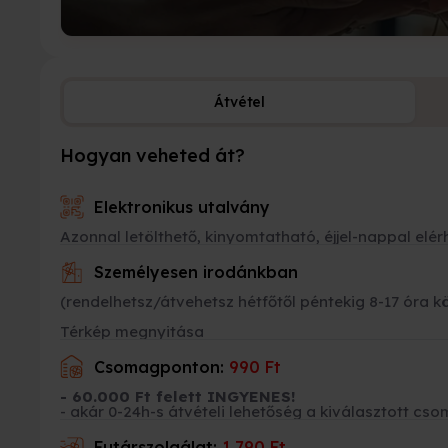
Átvétel
Hogyan veheted át?
Elektronikus utalvány
Azonnal letölthető, kinyomtatható, éjjel-nappal elér
Személyesen irodánkban
(rendelhetsz/átvehetsz hétfőtől péntekig 8-17 óra k
Térkép megnyitása
Csomagponton:
990 Ft
- 60.000 Ft felett INGYENES!
- akár 0-24h-s átvételi lehetőség a kiválasztott 
Futárszolgálat:
1.790 Ft