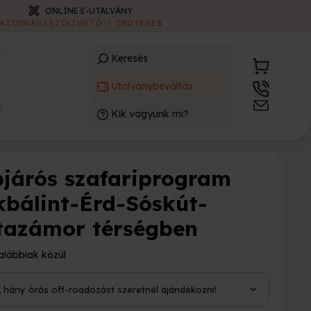
ONLINE E-UTALVÁNY
AZONNAL LETÖLTHETŐ
|
INGYENES
Keresés
Utalványbeváltás
3
Kik vagyunk mi?
)
pjárós szafariprogram
kbálint-Érd-Sóskút-
tazámor térségben
alábbiak közül
i, hány órás off-roadozást szeretnél ajándékozni!