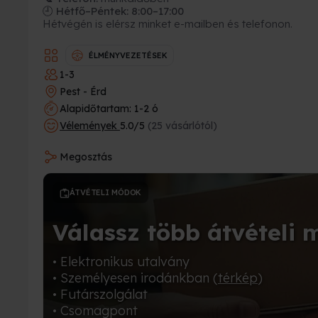
🕘 Hétfő–Péntek: 8:00–17:00
Hétvégén is elérsz minket e-mailben és telefonon.
ÉLMÉNYVEZETÉSEK
1-3
Pest - Érd
Alapidőtartam: 1-2 ó
Vélemények
5.0/5
(25 vásárlótól)
Megosztás
ÁTVÉTELI MÓDOK
Válassz több átvételi 
• Elektronikus utalvány
• Személyesen irodánkban (
térkép
)
• Futárszolgálat
• Csomagpont