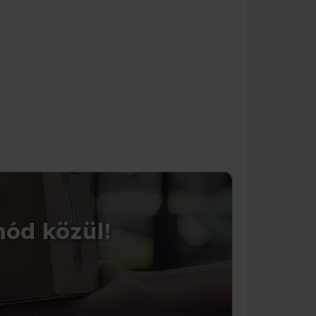
CSOMAGOLÁS
mód közül!
Tedd 
Válassz a 1