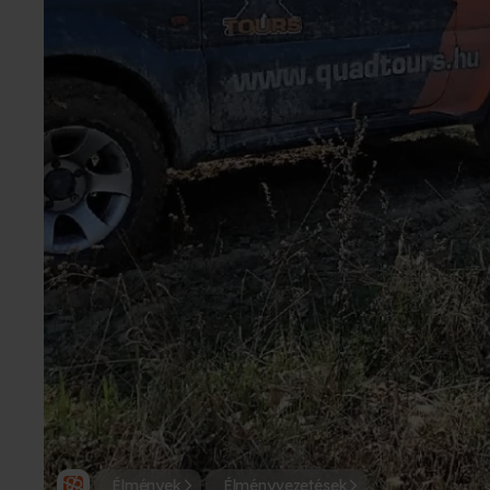
Élmények
Élményvezetések