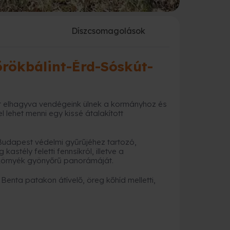
a
Díszcsomagolások
örökbálint-Érd-Sóskút-
ost elhagyva vendégeink ülnek a kormányhoz és
l lehet menni egy kissé átalakított
 Budapest védelmi gyűrűjéhez tartozó,
astély feletti fennsíkról, illetve a
 környék gyönyőrű panorámáját.
Benta patakon átívelő, öreg kőhíd melletti,
.