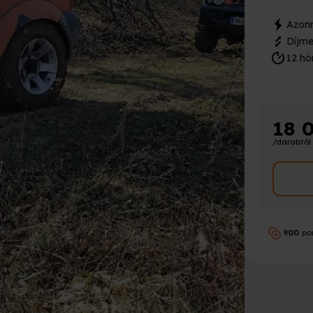
Azonn
Díjme
12 hó
18 
/darabtól
900
po