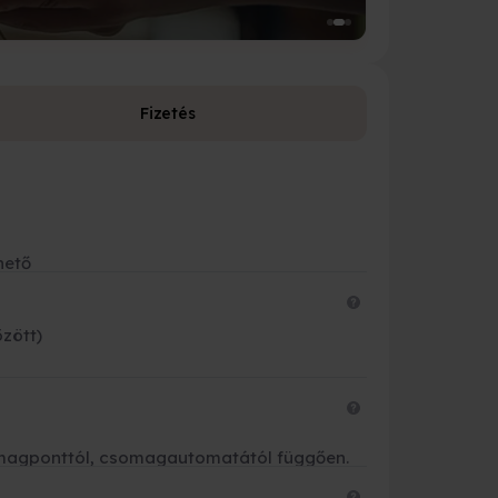
Fizetés
Fizetési leh
Bankkárty
hető
Banki átut
Készpénzz
özött)
Futárnak 
OTP és K&
csomagponttól, csomagautomatától függően.