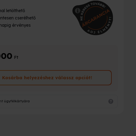
al letölthető
ntesen cserélhető
napig érvényes
000
Ft
Kosárba helyezéshez válassz opciót!
nt ügyfélkártyára