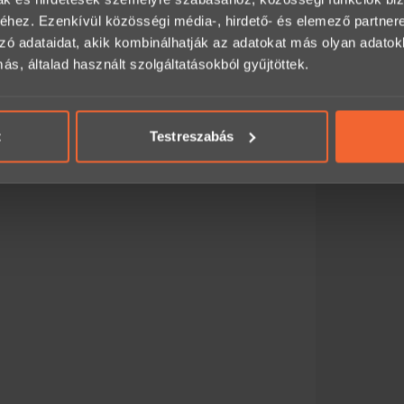
alhat itt:
hez. Ezenkívül közösségi média-, hirdető- és elemező partner
zó adataidat, akik kombinálhatják az adatokat más olyan adato
, általad használt szolgáltatásokból gyűjtöttek.
an, előre egyeztetve legyen igénybe vehető.
t
Testreszabás