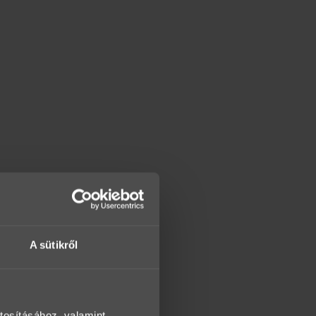
A sütikről
tosításához, valamint