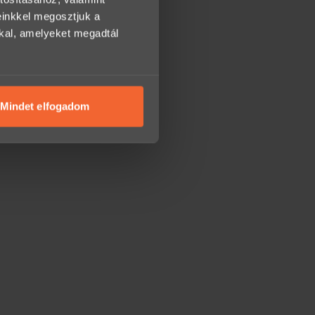
einkkel megosztjuk a
kkal, amelyeket megadtál
Mindet elfogadom