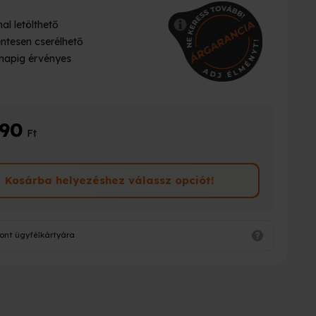
al letölthető
ntesen cserélhető
napig érvényes
990
Ft
Kosárba helyezéshez válassz opciót!
ont ügyfélkártyára