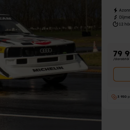
Azonn
Díjme
12 hó
79 
/darabtól
3 950
p