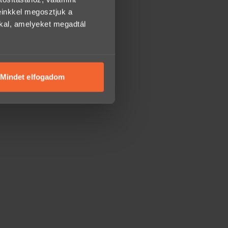
einkkel megosztjuk a
kkal, amelyeket megadtál
Mindet elfogadom