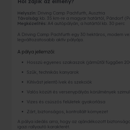
Hol zajlik az élmény?
Helyszín:
Driving Camp Pachfurth, Ausztria
Távolság:
kb. 35 km-re a magyar határtól, Pándorf (Pa
Megközelítés:
A4 autópályán, a határtól kb. 30 perc
A Driving Camp Pachfurth egy 30 hektáros, modern ve
legváltozatosabb aktív pályája.
A pálya jellemzői:
Hosszú egyenes szakaszok (járműtől függően 200 
Szűk, technikás kanyarok
Kihívást jelentő ívek és szekciók
Valós közúti és versenypályás körülmények szimul
Vizes és csúszós felületek gyakorlása
Zárt, biztonságos, kontrollált környezet
A pálya ideális arra, hogy az ajándékozott biztonsá
igazi rallyautó karakterét.