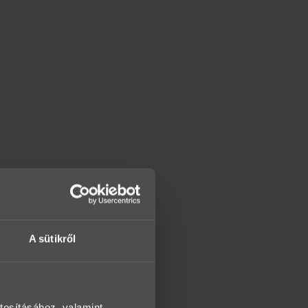
A sütikről
tosításához, valamint