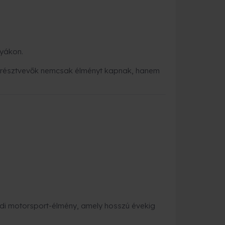
lyákon.
 A résztvevők nemcsak élményt kapnak, hanem
ódi motorsport-élmény, amely hosszú évekig