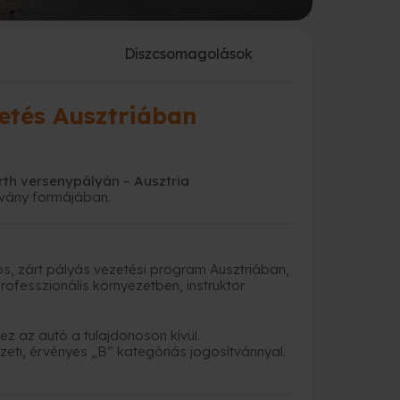
a
Díszcsomagolások
etés Ausztriában
rth versenypályán – Ausztria
lvány formájában.
ós, zárt pályás vezetési program Ausztriában,
rofesszionális környezetben, instruktor
ez az autó a tulajdonoson kívül.
eti, érvényes „B” kategóriás jogosítvánnyal.