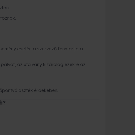
ztani.
toznak.
emény esetén a szervező fenntartja a
pályát, az utalvány kizárólag ezekre az
dőpontválaszték érdekében.
h?