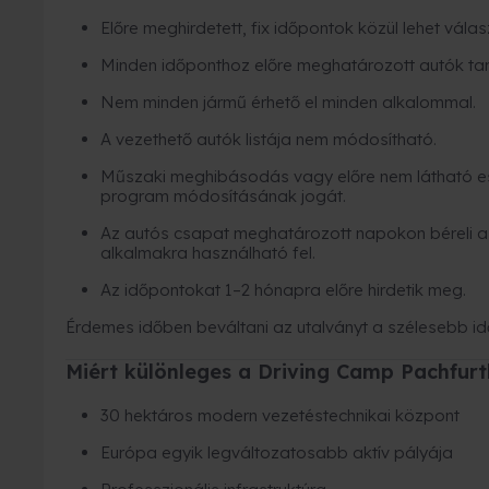
Előre meghirdetett, fix időpontok közül lehet válas
Minden időponthoz előre meghatározott autók tar
Nem minden jármű érhető el minden alkalommal.
A vezethető autók listája nem módosítható.
Műszaki meghibásodás vagy előre nem látható es
program módosításának jogát.
Az autós csapat meghatározott napokon béreli a 
alkalmakra használható fel.
Az időpontokat 1–2 hónapra előre hirdetik meg.
Érdemes időben beváltani az utalványt a szélesebb i
Miért különleges a Driving Camp Pachfurt
30 hektáros modern vezetéstechnikai központ
Európa egyik legváltozatosabb aktív pályája