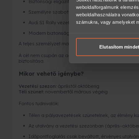
Biztonsági eligazítás
weboldalforgalmunk elemzésé
Személyre szabott instrukciók
weboldalhasználatra vonatko
számukra, vagy amelyeket más
Audi S1 Rally vezetése zárt versenypályán
Modern biztonsági felszerelés
A teljes személyzet magyar, magyarul beszél, emellett
Elutasítom minde
A cél nem csupán az adrenalinszint növelése, hanem a 
biztosítása.
Mikor vehető igénybe?
Vezetési szezon:
áprilistól októberig
Téli szünet:
novembertől március végéig
Fontos tudnivalók:
Télen a pályavezetések szünetelnek, az élmény k
Az utalvány a vezetési szezonban (április–október
Időpontfoglalás csak beváltott, érvényes utalván