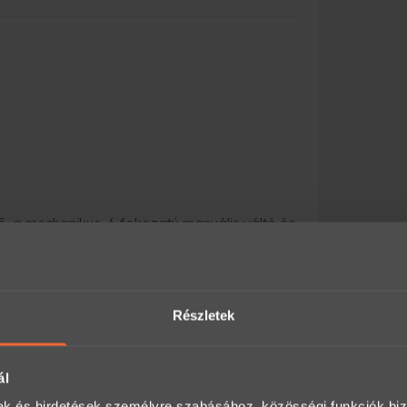
erő, a mechanikus, 6 fokozatú manuális váltó és
etési élményt ad, amelyet kevés modern
Részletek
ál
mak és hirdetések személyre szabásához, közösségi funkciók biz