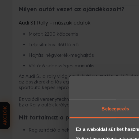
Milyen autót vezet az ajándékozott?
Audi S1 Rally – műszaki adatok
Motor: 2200 köbcentis
Teljesítmény: 460 lóerő
Hajtás: négykerék-meghajtás
Váltó: 6 sebességes manuális
Az Audi S1 a rally világ egyik kultikus autója. A 460 ló
az összkerékhajtás együtt olyan nyers, közvetlen vez
sportautó képes reprodukálni.
Ez valódi versenytechnika.
Ez a Rally autók királya.
AKCIÓK
Beleegyezés
Mit tartalmaz a program?
Ez a weboldal sütiket haszn
Regisztráció a helyszínen
Sütiket használunk a tartal