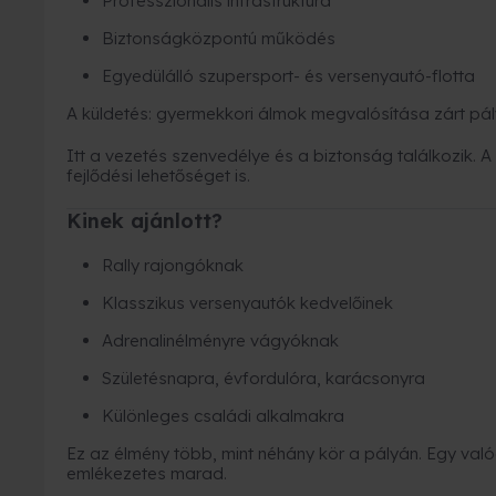
Professzionális infrastruktúra
Biztonságközpontú működés
Egyedülálló szupersport- és versenyautó-flotta
A küldetés: gyermekkori álmok megvalósítása zárt pá
Itt a vezetés szenvedélye és a biztonság találkozik.
fejlődési lehetőséget is.
Kinek ajánlott?
Rally rajongóknak
Klasszikus versenyautók kedvelőinek
Adrenalinélményre vágyóknak
Születésnapra, évfordulóra, karácsonyra
Különleges családi alkalmakra
Ez az élmény több, mint néhány kör a pályán. Egy val
emlékezetes marad.