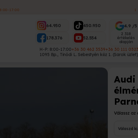
ES
64.950
450.950
4.9 /5
2 318
178.376
52.554
értékelés
alapján
H-P: 8:00-17:00
+36 30 462 3539
+36 30 111 032
1095 Bp., Tinódi L. Sebestyén köz 1. (Sarok üzlet
Audi
élmé
Parn
Válassz az 
Válaszd k