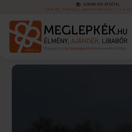
KISZÁLLÍTÁS
1 790 FT
|
60 000 FT FELETT INGYEN