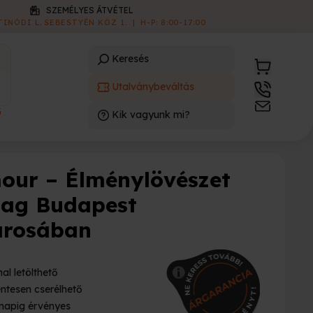
SZEMÉLYES ÁTVÉTEL
 TINÓDI L. SEBESTYÉN KÖZ 1.
|
H-P: 8:00-17:00
Keresés
Utalványbeváltás
3
Kik vagyunk mi?
)
our – Élménylövészet
ag Budapest
árosában
al letölthető
ntesen cserélhető
napig érvényes