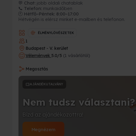
💬 Chat:
jobb oldali chatablak
📞 Telefon:
munkaidőben
🕘 Hétfő–Péntek: 8:00–17:00
Hétvégén is elérsz minket e-mailben és telefonon.
ÉLMÉNYLÖVÉSZETEK
1
Budapest - V. kerület
Vélemények
5.0/5
(1 vásárlótól)
Megosztás
AJÁNDÉKUTALVÁNY
Nem tudsz választani?
Bízd az ajándékozottra!
Megnézem