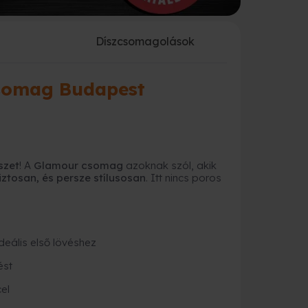
a
Díszcsomagolások
csomag Budapest
szet
! A
Glamour csomag
azoknak szól, akik
ztosan, és persze stílusosan
. Itt nincs poros
ideális első lövéshez
ést
el