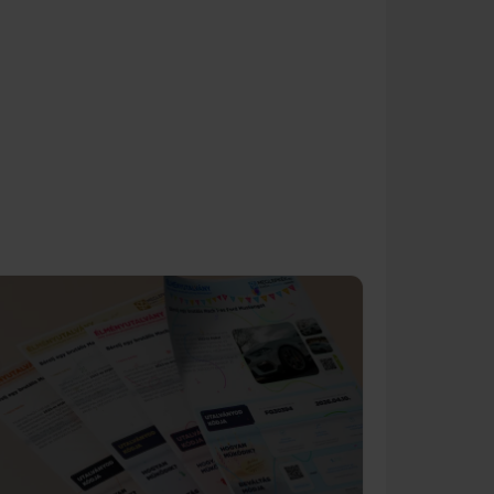
ÁTVÉTELI MÓ
Válass
• Elektronik
• Személyes
• Futárszolg
• Csomagpo