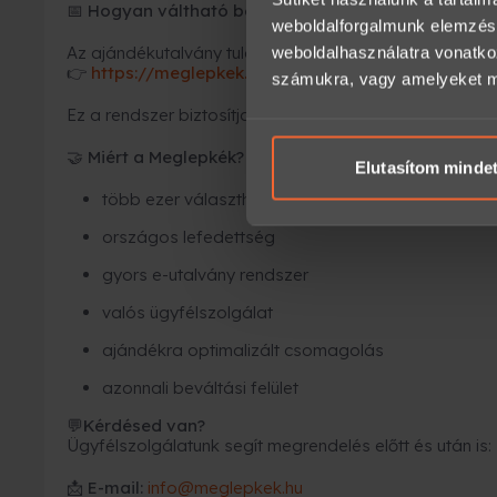
Hogyan váltható be az élmény?
📅
weboldalforgalmunk elemzésé
Az ajándékutalvány tulajdonosa azonnal időpontot fogl
weboldalhasználatra vonatko
https://meglepkek.hu/utalvany/bevaltas
👉
számukra, vagy amelyeket más
Ez a rendszer biztosítja, hogy minden élmény rugalmas
Miért a Meglepkék?
🤝
Elutasítom minde
több ezer választható élmény
országos lefedettség
gyors e-utalvány rendszer
valós ügyfélszolgálat
ajándékra optimalizált csomagolás
azonnali beváltási felület
Kérdésed van?
💬
Ügyfélszolgálatunk segít megrendelés előtt és után is:
📩
E-mail:
info@meglepkek.hu