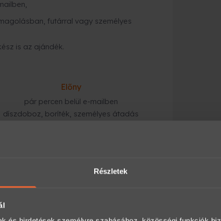
mailben,
magolásban, futárral vagy személyes
kész is az ajándék.
Előny
pár percen belül e-mailben
díszdoboz, boríték, személyes átadás
tárral kiszállítják, vagy átveheted
Részletek
gyorsabb megoldás
:
ezik a megadott e-mail címre, és azonnal
ál
mak és hirdetések személyre szabásához, közösségi funkciók biz