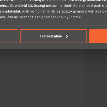
hez. Ezenkívül közösségi média-, hirdető- és elemező partner
alhat itt:
zó adataidat, akik kombinálhatják az adatokat más olyan adato
, általad használt szolgáltatásokból gyűjtöttek.
an, előre egyeztetve legyen igénybe vehető.
t
Testreszabás