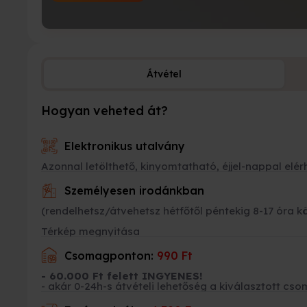
Átvétel
Hogyan veheted át?
Elektronikus utalvány
Azonnal letölthető, kinyomtatható, éjjel-nappal elér
Személyesen irodánkban
(rendelhetsz/átvehetsz hétfőtől péntekig 8-17 óra k
Térkép megnyitása
Csomagponton:
990 Ft
- 60.000 Ft felett INGYENES!
- akár 0-24h-s átvételi lehetőség a kiválasztott 