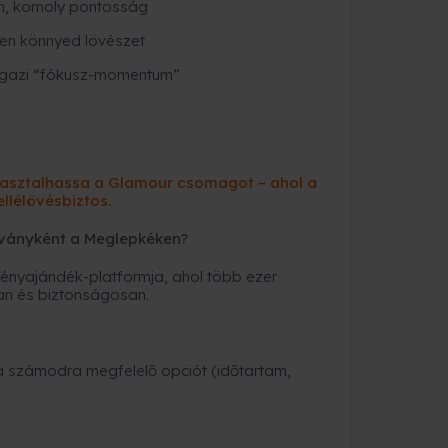
ín, komoly pontosság
pően könnyed lövészet
 igazi “fókusz-momentum”
pasztalhassa a Glamour csomagot – ahol a
llélövésbiztos.
ványként a Meglepkéken?
nyajándék-platformja, ahol több ezer
an és biztonságosan.
a számodra megfelelő opciót (időtartam,