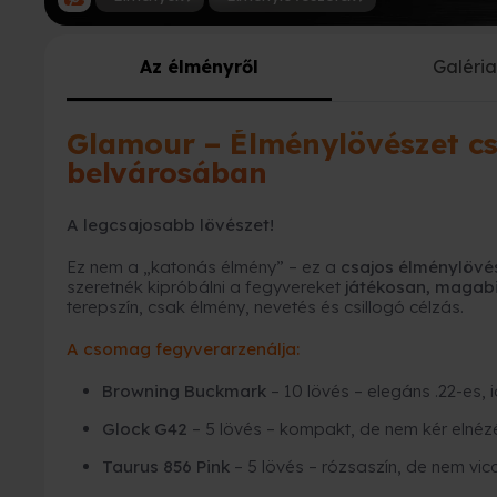
Az élményről
Galéri
Glamour – Élménylövészet 
belvárosában
A legcsajosabb lövészet!
Ez nem a „katonás élmény” – ez a
csajos élménylövé
szeretnék kipróbálni a fegyvereket
játékosan, magabi
terepszín, csak élmény, nevetés és csillogó célzás.
A csomag fegyverarzenálja:
Browning Buckmark
– 10 lövés – elegáns .22-es, 
Glock G42
– 5 lövés – kompakt, de nem kér elnéz
Taurus 856 Pink
– 5 lövés – rózsaszín, de nem vicc