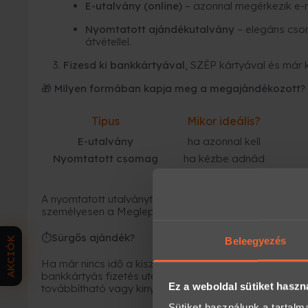
E-utalvány (online)
– azonnal megérkezik e-
Nyomtatott ajándékutalvány
– elegáns cso
átvétellel.
Fizesd ki bankkártyával
, SZÉP kártyával és már 
🎁 Milyen formában kapja meg a megajándékozott?
Típus
Mikor ideális?
E-utalvány
ha azonnal kell
Nyomtatott csomag
ha kézbe adnád
A nyomtatott utalványt kollégáink becsomagolják, és fu
személyesen a Meglepkék irodájában.
Sürgős ajándék?
⏱
AKCIÓK
Beleegyezés
Ha már nincs idő a kiszállításra, az
e-utalvány a leg
bankkártyás fizetés után
néhány percen belül
megérk
Ez a weboldal sütiket haszn
továbbítható vagy kinyomtatható.
Sütiket használunk a tartal