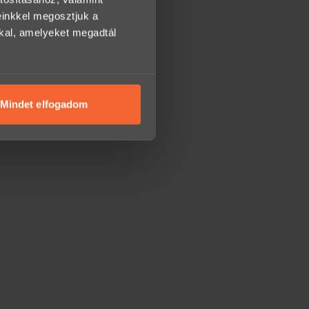
einkkel megosztjuk a
kkal, amelyeket megadtál
Mindet elfogadom