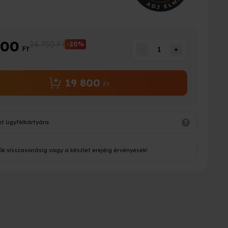
800
24 750 Ft
-20%
Ft
-
1
+
19 800
Ft
nt ügyfélkártyára
ók visszavonásig vagy a készlet erejéig érvényesek!