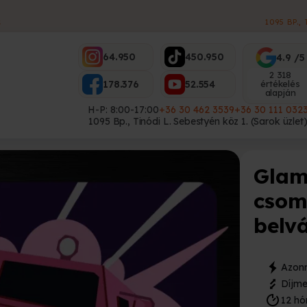
1095 BP.,
S
64.950
450.950
4.9 /5
2 318
178.376
52.554
értékelés
alapján
H-P: 8:00-17:00
+36 30 462 3539
+36 30 111 032
1095 Bp., Tinódi L. Sebestyén köz 1. (Sarok üzlet
Glam
csom
belv
Azonn
Díjme
12 hó