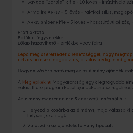
Savage “Barbie” Rifle
– 10 lövés – imádnivaló sz
Armalite AR-19
– 5 lövés – taktikai stílus, megle
AR-15 Sniper Rifle
– 5 lövés – hosszútávú célzás,
Profi oktató
Fotók a fegyverekkel
Lőlap hazavihető
– emlékbe vagy falra
Lepd meg szerettedet a lehetőséggel, hogy megta
célzás nőiesen magabiztos, a stílus pedig mindig me
Hogyan vásárolható meg ez az élmény ajándékutal
A
Meglepkék.hu
Magyarország egyik legnagyobb élmé
választható program közül ajándékozhatsz rugalmas
Az élmény megrendelése 3 egyszerű lépésből áll:
Helyezd a kosárba az élményt,
majd válaszd ki 
helyszín, csomag).
Válaszd ki az ajándékutalvány típusát: