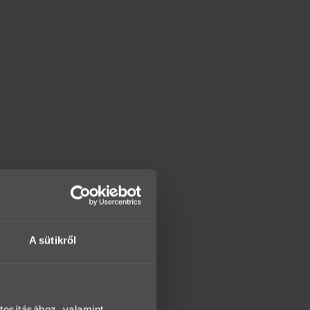
A sütikről
tosításához, valamint