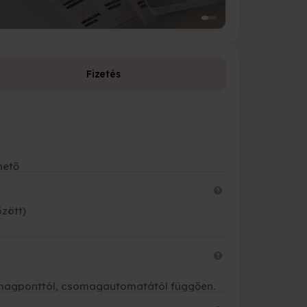
Fizetés
Fizetési leh
Bankkárty
hető
Banki átut
Készpénzz
özött)
Futárnak 
OTP és K&
csomagponttól, csomagautomatától függően.