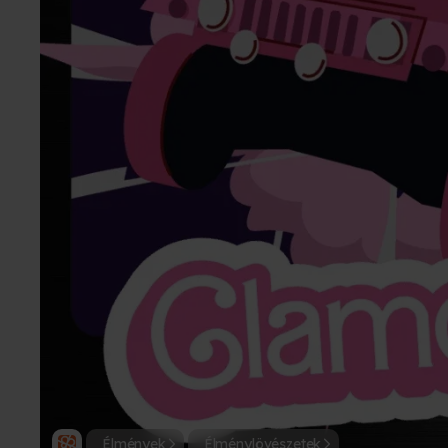
Élmények
Élménylövészetek