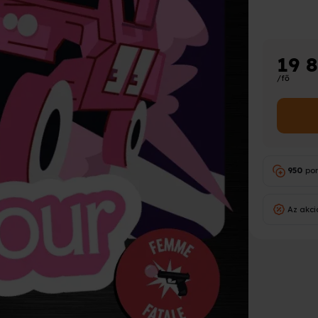
19 
/fő
950
po
Az akci