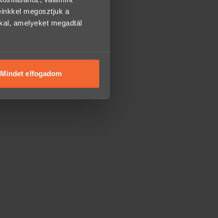
einkkel megosztjuk a
kkal, amelyeket megadtál
Mindet elfogadom