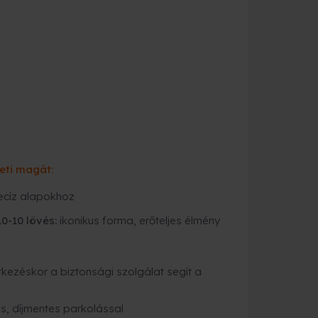
eti magát:
ecíz alapokhoz
10-10 lövés:
ikonikus forma, erőteljes élmény
kezéskor a biztonsági szolgálat segít a
es, díjmentes parkolással