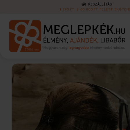
KISZÁLLÍTÁS
1 790 FT
|
60 000 FT FELETT INGYEN