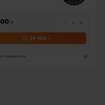
900
Ft
-
1
+
24 900
Ft
pont ügyfélkártyára