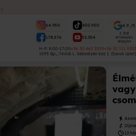
ES
64.950
450.950
4.9 /5
2 318
178.376
52.554
értékelés
alapján
H-P: 8:00-17:00
+36 30 462 3539
+36 30 111 032
1095 Bp., Tinódi L. Sebestyén köz 1. (Sarok üzlet
Élmé
vagy
csom
Azonn
Díjme
12 hó