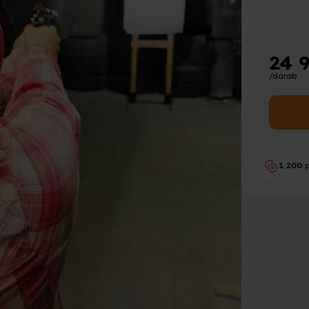
24 
/darab
1 200