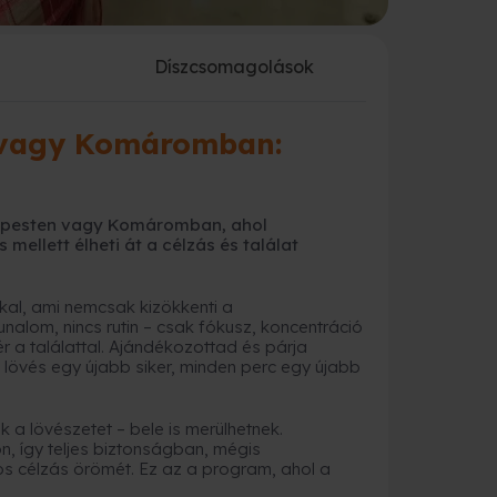
a
Díszcsomagolások
 vagy Komáromban:
dapesten vagy Komáromban, ahol
 mellett élheti át a célzás és találat
al, ami nemcsak kizökkenti a
unalom, nincs rutin – csak fókusz, koncentráció
ér a találattal. Ajándékozottad és párja
 lövés egy újabb siker, minden perc egy újabb
a lövészetet – bele is merülhetnek.
n, így teljes biztonságban, mégis
tos célzás örömét. Ez az a program, ahol a