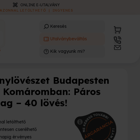
ONLINE E-UTALVÁNY
AZONNAL LETÖLTHETŐ
|
INGYENES
Keresés
Utalványbeváltás
3
Kik vagyunk mi?
)
nylövészet Budapesten
 Komáromban: Páros
ag – 40 lövés!
al letölthető
ntesen cserélhető
napig érvényes