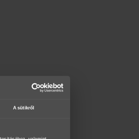
A sütikről
tosításához, valamint