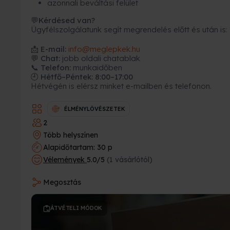
azonnali beváltási felület
Kérdésed van?
💬
Ügyfélszolgálatunk segít megrendelés előtt és után is:
📩
E-mail:
info@meglepkek.hu
💬 Chat:
jobb oldali chatablak
📞 Telefon:
munkaidőben
🕘 Hétfő–Péntek: 8:00–17:00
Hétvégén is elérsz minket e-mailben és telefonon.
ÉLMÉNYLÖVÉSZETEK
2
Több helyszínen
Alapidőtartam: 30 p
Vélemények
5.0/5
(1 vásárlótól)
Megosztás
ÁTVÉTELI MÓDOK