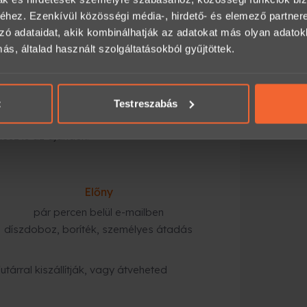
hez. Ezenkívül közösségi média-, hirdető- és elemező partner
a számodra megfelelő opciót (időtartam,
zó adataidat, akik kombinálhatják az adatokat más olyan adato
, általad használt szolgáltatásokból gyűjtöttek.
mailben,
magolásban, futárral vagy személyes
t
Testreszabás
kész is az ajándék.
Előny
pár percen belül e-mailben
díszdoboz, boríték, személyes átadás
tárral kiszállítják, vagy átveheted