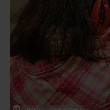
Élmények
Élménylövészetek