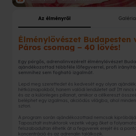
Az élményről
Galéri
Élménylövészet Budapesten
Páros csomag – 40 lövés!
Egy pörgős, adrenalinvezérelt élménylövészet Bu
ajándékozottad többféle lőfegyverrel, profi irányítás
semmihez sem fogható izgalmát.
Lepd meg szerettedet és kedvesét egy olyan ajándékk
hétköznapokból, hanem valódi lendületet ad! Itt nincs 
és az a különleges pillanat, amikor a célkereszt össze
beléphet egy izgalmas, akciódús világba, ahol minden
sztori.
A program során ajándékozottaid nemcsak kipróbálják 
Tapasztalt instruktorok vezetik végig őket a folyamato
felszabadultan élhetik át a fegyverek erejét és a pon
koncentráció és az adrenalin találkozik.