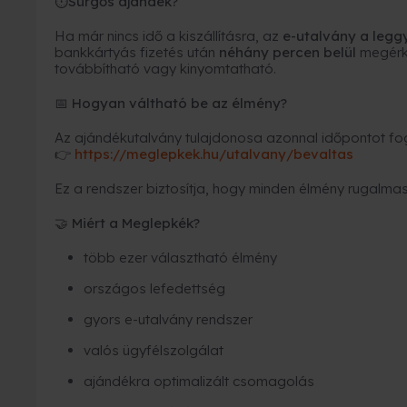
Sürgős ajándék?
⏱
Ha már nincs idő a kiszállításra, az
e-utalvány a leg
bankkártyás fizetés után
néhány percen belül
megérk
továbbítható vagy kinyomtatható.
Hogyan váltható be az élmény?
📅
Az ajándékutalvány tulajdonosa azonnal időpontot fogl
https://meglepkek.hu/utalvany/bevaltas
👉
Ez a rendszer biztosítja, hogy minden élmény rugalmas
Miért a Meglepkék?
🤝
több ezer választható élmény
országos lefedettség
gyors e-utalvány rendszer
valós ügyfélszolgálat
ajándékra optimalizált csomagolás