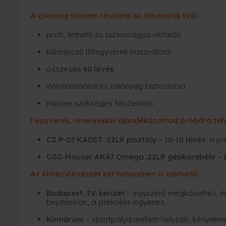
A csomag minden részlete az élményről szól:
profi, érthető és biztonságos oktatás
különböző lőfegyverek használata
összesen
40 lövés
lőtérhasználat és célanyag biztosítása
minden szükséges felszerelés
Fegyverek, amelyekkel ajándékozottad próbára teh
CZ P-07 KADET .22LR pisztoly
– 10-10 lövés:
a pr
GSG Mauser AK47 Omega .22LR gépkarabély
– 
Az élménylövészet két helyszínen is elérhető:
Budapest, IV. kerület
– egyszerű megközelítés, ér
bejutásban, a parkolás ingyenes
Komárom
– sportpálya melletti helyszín, kényelm