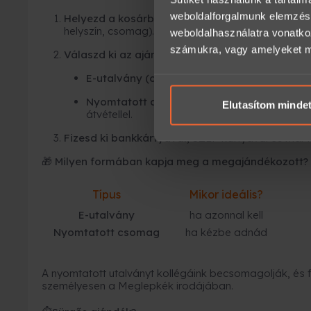
weboldalforgalmunk elemzésé
Helyezd a kosárba az élményt,
majd válaszd ki 
helyszín, csomag).
weboldalhasználatra vonatko
számukra, vagy amelyeket más
Válaszd ki az ajándékutalvány típusát:
E-utalvány (online)
– azonnal megérkezik e-
Nyomtatott ajándékutalvány
– elegáns cso
Elutasítom minde
átvétellel.
Fizesd ki bankkártyával
, SZÉP kártyával és már 
🎁 Milyen formában kapja meg a megajándékozott?
Típus
Mikor ideális?
E-utalvány
ha azonnal kell
Nyomtatott csomag
ha kézbe adnád
A nyomtatott utalványt kollégáink becsomagolják, és fu
személyesen a Meglepkék irodájában.