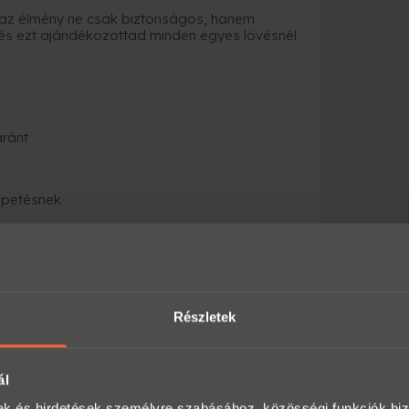
az élmény ne csak biztonságos, hanem
– és ezt ajándékozottad minden egyes lövésnél
aránt
epetésnek
gy új, fókuszt igénylő helyzetben
ést, amikor minden összeáll – és a lövés
ványként a Meglepkéken?
Részletek
nyajándék-platformja, ahol több ezer
an és biztonságosan.
ál
mak és hirdetések személyre szabásához, közösségi funkciók biz