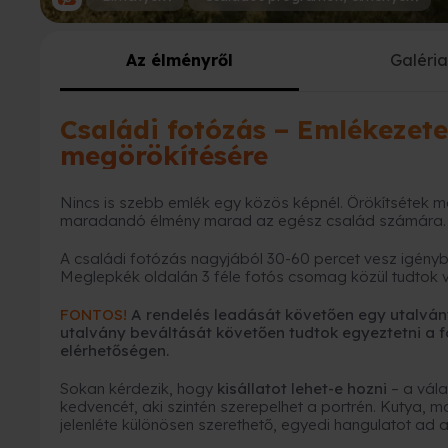
Az élményről
Galéri
Családi fotózás – Emlékezete
megörökítésére
Nincs is szebb emlék egy közös képnél. Örökítsétek m
maradandó élmény marad az egész család számára.
A családi fotózás nagyjából 30-60 percet vesz igényb
Meglepkék oldalán 3 féle fotós csomag közül tudtok v
FONTOS!
A rendelés leadását követően egy utalvány
utalvány beváltását követően tudtok egyeztetni a fo
elérhetőségen.
Sokan kérdezik, hogy
kisállatot lehet-e hozni
– a vála
kedvencét, aki szintén szerepelhet a portrén. Kutya, m
jelenléte különösen szerethető, egyedi hangulatot ad