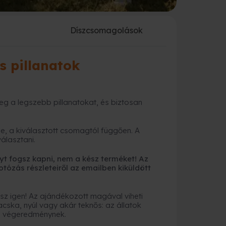
a
Díszcsomagolások
s pillanatok
eg a legszebb pillanatokat, és biztosan
e, a kiválasztott csomagtól függően. A
álasztani.
t fogsz kapni, nem a kész terméket! Az
tózás részleteiről az emailben kiküldött
sz igen! Az ajándékozott magával viheti
acska, nyúl vagy akár teknős: az állatok
 a végeredménynek.