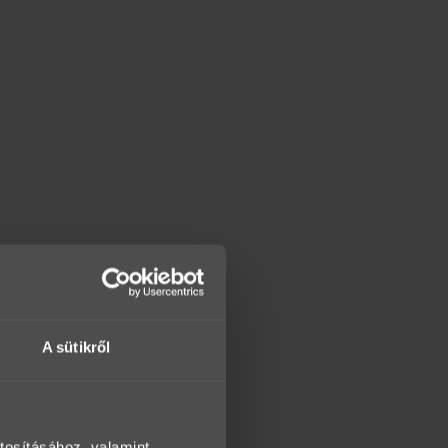
A sütikről
tosításához, valamint