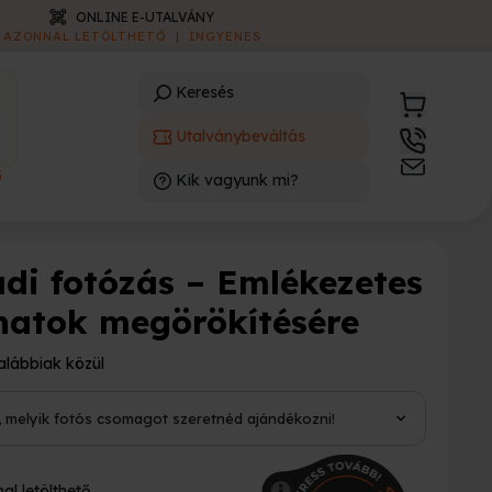
ONLINE E-UTALVÁNY
AZONNAL LETÖLTHETŐ
|
INGYENES
Keresés
Utalványbeváltás
3
Kik vagyunk mi?
)
ádi fotózás – Emlékezetes
anatok megörökítésére
alábbiak közül
i, melyik fotós csomagot szeretnéd ajándékozni!
al letölthető