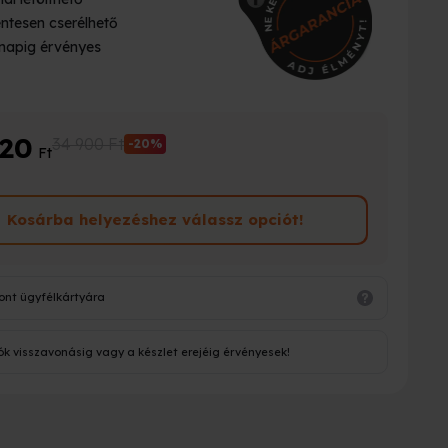
ntesen cserélhető
napig érvényes
920
34 900 Ft
-20%
Ft
Kosárba helyezéshez válassz opciót!
ont ügyfélkártyára
ók visszavonásig vagy a készlet erejéig érvényesek!