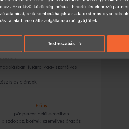
nyajándék-platformja, ahol több ezer
hez. Ezenkívül közösségi média-, hirdető- és elemező partner
an és biztonságosan.
zó adataidat, akik kombinálhatják az adatokat más olyan adato
, általad használt szolgáltatásokból gyűjtöttek.
a számodra megfelelő opciót (időtartam,
t
Testreszabás
mailben,
magolásban, futárral vagy személyes
kész is az ajándék.
Előny
pár percen belül e-mailben
díszdoboz, boríték, személyes átadás