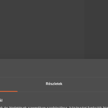
j + 5000Ft)
Részletek
ál
ványként a Meglepkéken?
mak és hirdetések személyre szabásához, közösségi funkciók biz