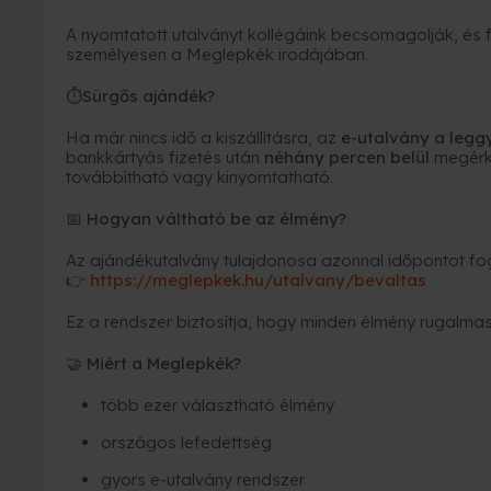
A nyomtatott utalványt kollégáink becsomagolják, és fu
személyesen a Meglepkék irodájában.
Sürgős ajándék?
⏱
Ha már nincs idő a kiszállításra, az
e-utalvány a leg
bankkártyás fizetés után
néhány percen belül
megérk
továbbítható vagy kinyomtatható.
Hogyan váltható be az élmény?
📅
Az ajándékutalvány tulajdonosa azonnal időpontot fogl
https://meglepkek.hu/utalvany/bevaltas
👉
Ez a rendszer biztosítja, hogy minden élmény rugalmas
Miért a Meglepkék?
🤝
több ezer választható élmény
országos lefedettség
gyors e-utalvány rendszer