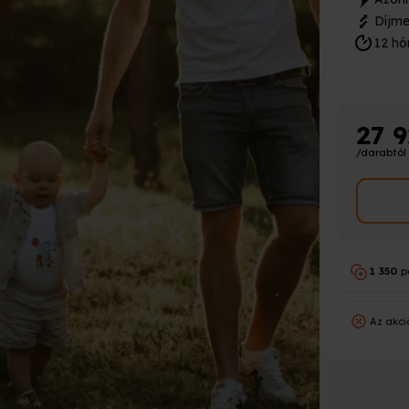
Díjme
12 hó
27 
/darabtól
1 350
p
Az akci