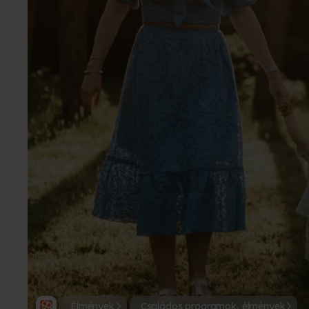
Élmények
Családos programok, élmények