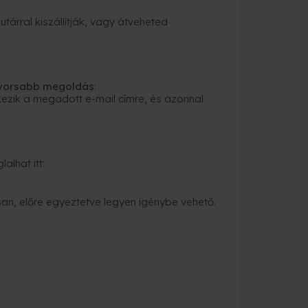
tárral kiszállítják, vagy átveheted
gyorsabb megoldás
:
ezik a megadott e-mail címre, és azonnal
alhat itt:
an, előre egyeztetve legyen igénybe vehető.