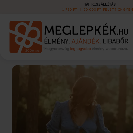
KISZÁLLÍTÁS
1 790 FT
|
60 000 FT FELETT INGYEN