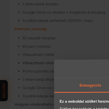
1 héten belüli átadás
Google Drive-os átadás + megőrzés 6 hónapig
További képek kérhetőek (2000Ft / kép)
Premium csomag:
30 retusált fénykép
60 perc fotózás
Választható háttér
Választható stúdió/kültéri fotózás (Kiszállási dí
Professzionális világítás
1 héten belüli átadás
AKCIÓK
Beleegyezés
Google Drive-os átadás + megőrzés 6 hónapig
További képek kérhetőek (2000Ft / kép)
Ez a weboldal sütiket haszn
Hogyan vásárolható meg ez az élmény ajándékutal
Sütiket használunk a tartal