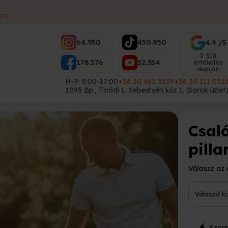
ES
64.950
450.950
4.9 /5
2 318
178.376
52.554
értékelés
alapján
H-P: 8:00-17:00
+36 30 462 3539
+36 30 111 032
1095 Bp., Tinódi L. Sebestyén köz 1. (Sarok üzlet
Csal
pill
Válassz az 
Válaszd k
Azonn