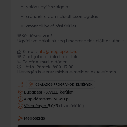
valós ügyfélszolgálat
ajándékra optimalizált csomagolás
azonnali beváltási felület
Kérdésed van?
💬
Ügyfélszolgálatunk segít megrendelés előtt és után is:
📩
E-mail:
info@meglepkek.hu
💬 Chat:
jobb oldali chatablak
📞 Telefon:
munkaidőben
🕘 Hétfő–Péntek: 8:00–17:00
Hétvégén is elérsz minket e-mailben és telefonon.
CSALÁDOS PROGRAMOK, ÉLMÉNYEK
Budapest - XVIII. kerület
Alapidőtartam: 30-60 p
Vélemények
5.0/5
(1 vásárlótól)
Megosztás