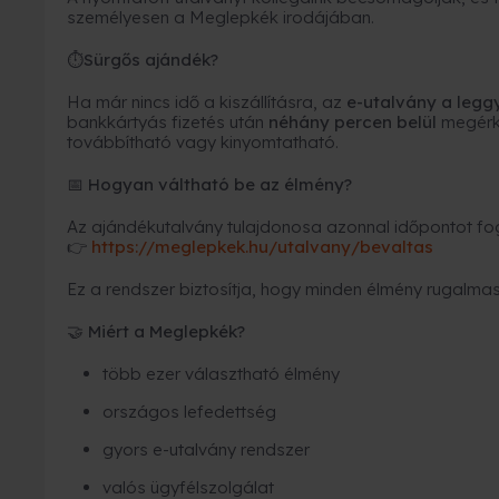
személyesen a Meglepkék irodájában.
Sürgős ajándék?
⏱
Ha már nincs idő a kiszállításra, az
e-utalvány a leg
bankkártyás fizetés után
néhány percen belül
megérk
továbbítható vagy kinyomtatható.
Hogyan váltható be az élmény?
📅
Az ajándékutalvány tulajdonosa azonnal időpontot fogl
https://meglepkek.hu/utalvany/bevaltas
👉
Ez a rendszer biztosítja, hogy minden élmény rugalmas
Miért a Meglepkék?
🤝
több ezer választható élmény
országos lefedettség
gyors e-utalvány rendszer
valós ügyfélszolgálat