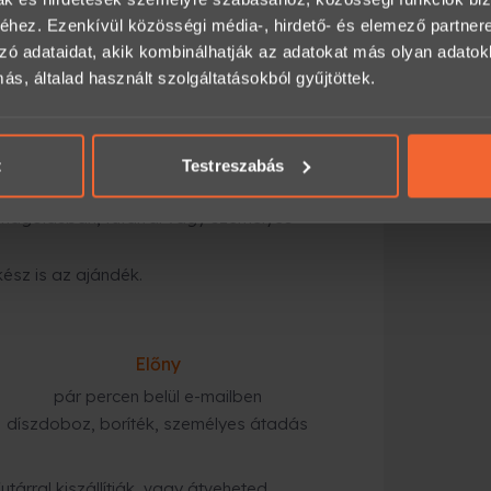
an és biztonságosan.
hez. Ezenkívül közösségi média-, hirdető- és elemező partner
zó adataidat, akik kombinálhatják az adatokat más olyan adato
, általad használt szolgáltatásokból gyűjtöttek.
a számodra megfelelő opciót (időtartam,
t
Testreszabás
mailben,
magolásban, futárral vagy személyes
kész is az ajándék.
Előny
pár percen belül e-mailben
díszdoboz, boríték, személyes átadás
tárral kiszállítják, vagy átveheted