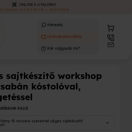
ONLINE E-UTALVÁNY
AZONNAL LETÖLTHETŐ
|
INGYENES
Keresés
Utalványbeváltás
3
Kik vagyunk mi?
)
s sajtkészítő workshop
csabán kóstolóval,
getéssel
alábbiak közül
 hány fő részére szeretnél céges sajtkészítő
ot!