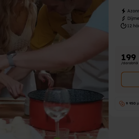
Azonn
Díjme
12 hó
199
/darabtól
9 950
p