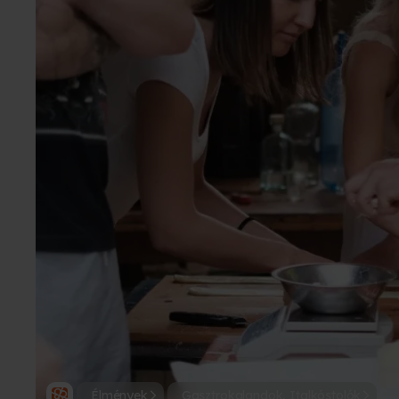
Élmények
Gasztrokalandok, Italkóstolók