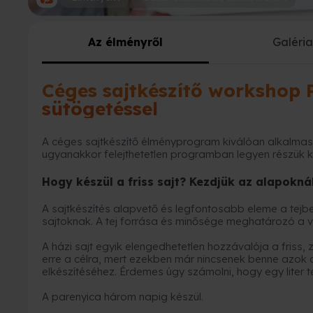
Az élményről
Galéri
Céges sajtkészítő workshop P
sütögetéssel
A céges sajtkészítő élményprogram kiválóan alkalma
ugyanakkor felejthetetlen programban legyen részük 
Hogy készül a friss sajt? Kezdjük az alapoknál
A sajtkészítés alapvető és legfontosabb eleme a tejbe
sajtoknak. A tej forrása és minősége meghatározó a
A házi sajt egyik elengedhetetlen hozzávalója a friss, z
erre a célra, mert ezekben már nincsenek benne azok a
elkészítéséhez. Érdemes úgy számolni, hogy egy liter te
A parenyica három napig készül.