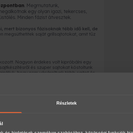
központban
. Megmutatunk,
egalkotnak egy olyan igazi, tekercses,
üstölés. Minden fázist átvesztek.
, mert bizonyos fázisoknak több idő kell, de
megsüthetitek saját grillsajtotokat, amit tűz
kozott. Nagyon érdekes volt kipróbálni egy
sajtkészítésről és szuper sajtokat kóstoltunk
jnáljuk, hogy nem vásároltunk több sajtot és
endelni."
ges helyet foglal el a szívemben. Életre szóló
kba. Köszönjük a lehetőséget!"
Részletek
 arányban volt munka és szórakozás."
ványként a Meglepkéken?
ál
nyajándék-platformja, ahol több ezer
mak és hirdetések személyre szabásához, közösségi funkciók biz