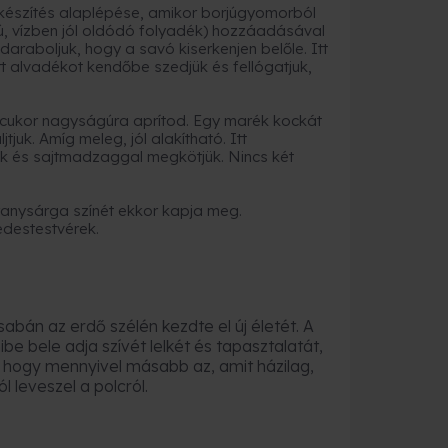
jtkészítés alaplépése, amikor borjúgyomorból
gú, vízben jól oldódó folyadék) hozzáadásával
daraboljuk, hogy a savó kiserkenjen belőle. Itt
űrt alvadékot kendőbe szedjük és fellógatjuk,
cukor nagyságúra aprítod. Egy marék kockát
juk. Amíg meleg, jól alakítható. Itt
k és sajtmadzaggal megkötjük. Nincs két
Aranysárga színét ekkor kapja meg.
 édestestvérek.
sabán az erdő szélén kezdte el új életét. A
ibe bele adja szívét lelkét és tapasztalatát,
hogy mennyivel másabb az, amit házilag,
l leveszel a polcról.