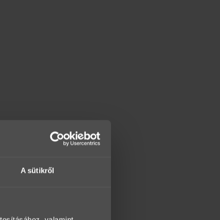
A sütikről
tosításához, valamint