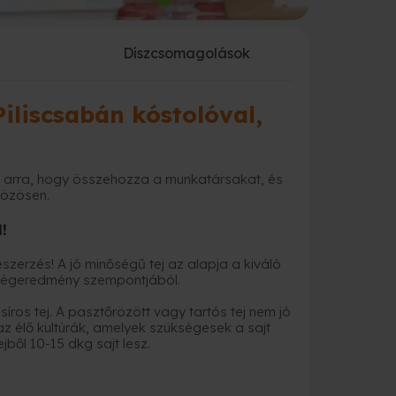
a
Díszcsomagolások
iliscsabán kóstolóval,
s arra, hogy összehozza a munkatársakat, és
közösen.
!
szerzés! A jó minőségű tej az alapja a kiváló
 végeredmény szempontjából.
síros tej. A pasztőrözött vagy tartós tej nem jó
z élő kultúrák, amelyek szükségesek a sajt
jből 10-15 dkg sajt lesz.