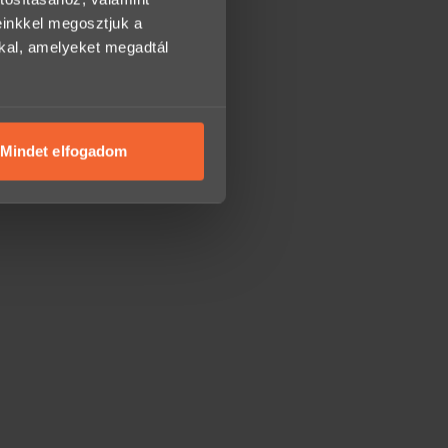
einkkel megosztjuk a
kkal, amelyeket megadtál
Mindet elfogadom