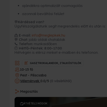
ajándékra optimalizált csomagolás
azonnali beváltási felület
Kérdésed van?
💬
Ügyfélszolgálatunk segít megrendelés előtt és után is:
📩
E-mail:
info@meglepkek.hu
💬 Chat:
jobb oldali chatablak
📞 Telefon:
munkaidőben
🕘 Hétfő–Péntek: 8:00–17:00
Hétvégén is elérsz minket e-mailben és telefonon.
GASZTROKALANDOK, ITALKÓSTOLÓK
10-15 fő
Pest - Piliscsaba
Vélemények
0.0/5
(0 vásárlótól)
Megosztás
ÁTVÉTELI MÓDOK