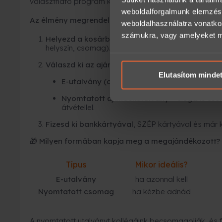
választható program közül ajándékozhatsz rugalmas
weboldalforgalmunk elemzésé
Az élmény megrendelése 3 egyszerű lépésből áll:
weboldalhasználatra vonatko
számukra, vagy amelyeket más
Helyezd a kosárba az élményt,
majd válaszd ki 
helyszín, csomag).
Válaszd ki az ajándékutalvány típusát:
Elutasítom minde
E-utalvány (online)
– azonnal megérkezik e-
Nyomtatott ajándékutalvány
– elegáns cso
átvétellel.
Fizesd ki bankkártyával
, SZÉP kártyával és már 
🎁 Milyen formában kapja meg a megajándékozott?
Típus
Mikor ideális?
E-utalvány
ha azonnal kell
Nyomtatott csomag
ha kézbe adnád
A nyomtatott utalványt kollégáink becsomagolják, és fu