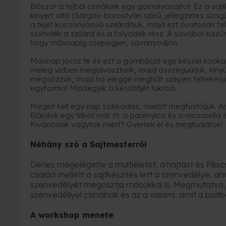
Először a tejből csinálunk egy gomolyasajtot. Ez a sa
kinyert oltó (Sárgás-borostyán színű, jellegzetes sza
a tejet kocsonyássá szilárdítjuk, majd ezt óvatosan fel
szétválik a szilárd és a folyadék rész. A savóbol kisz
hogy másnapig csepegjen, savanyodjon.
Másnap jössz te és ezt a gömbőcöt egy késsel kocka
meleg vízben megolvasztunk, majd összegyúrjuk, kinyúljt
megsózzuk, majd ha eléggé meghűlt szépen feltekerjü
egyforma! Mindegyik a készítőjét tükrözi.
Megint kell egy nap szikkadás, mielőtt megfüstöljük. 
Elárulok egy titkot már itt: a parenyica és a mozarella
Kíváncsiak vagytok miért? Gyertek el és megtudjátok!
Néhány szó a Sajtmesterről
Dénes megelégelte a multiéletet, a hajtást és Pilisc
család mellett a sajtkészítés lett a szenvedélye, am
szenvedélyét megosztja másokkal is. Megmutatva, 
szenvedéllyel csinálnak és az a valami, amit a boltbó
A workshop menete