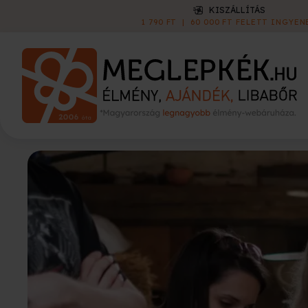
KISZÁLLÍTÁS
1 790 FT
|
60 000 FT FELETT INGYEN