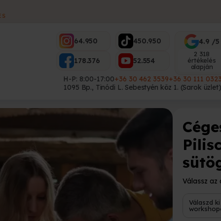
ES
64.950
450.950
4.9 /5
2 318
178.376
52.554
értékelés
alapján
H-P: 8:00-17:00
+36 30 462 3539
+36 30 111 032
1095 Bp., Tinódi L. Sebestyén köz 1. (Sarok üzlet
Cége
Pilis
sütö
Válassz az 
Válaszd ki
workshop