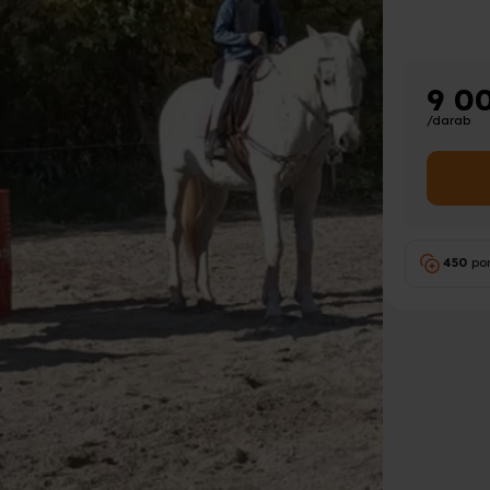
9 0
/darab
450
po