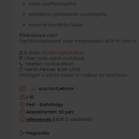
valós ügyfélszolgálat
ajándékra optimalizált csomagolás
azonnali beváltási felület
Kérdésed van?
💬
Ügyfélszolgálatunk segít megrendelés előtt és után is:
📩
E-mail:
info@meglepkek.hu
💬 Chat:
jobb oldali chatablak
📞 Telefon:
munkaidőben
🕘 Hétfő–Péntek: 8:00–17:00
Hétvégén is elérsz minket e-mailben és telefonon.
ÁLLATOS ÉLMÉNYEK
1 fő
Pest - Biatorbágy
Alapidőtartam: 50 perc
Vélemények
0.0/5
(0 vásárlótól)
Megosztás