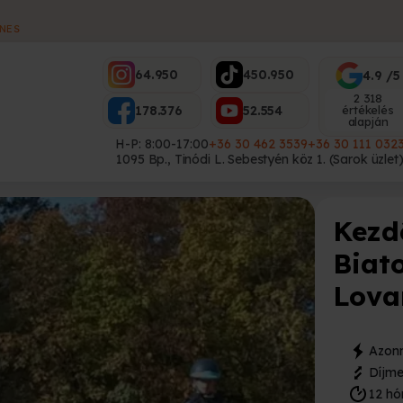
ES
64.950
450.950
4.9 /5
2 318
178.376
52.554
értékelés
alapján
H-P: 8:00-17:00
+36 30 462 3539
+36 30 111 032
1095 Bp., Tinódi L. Sebestyén köz 1. (Sarok üzlet
Kezd
Biat
Lova
Azonn
Díjme
12 hó