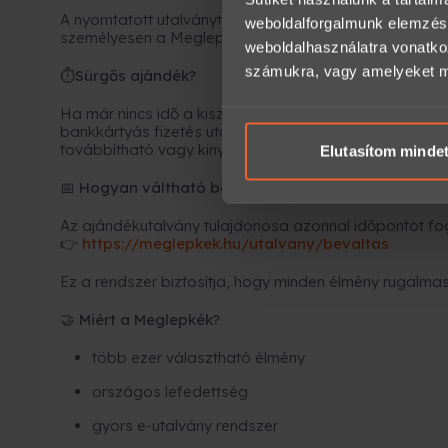
A nyomtatott utalványt kollégáink becsomagolják, és fu
weboldalforgalmunk elemzésé
személyesen a Meglepkék irodájában.
weboldalhasználatra vonatko
számukra, vagy amelyeket más
Sürgős ajándék?
⏱
Ha már nincs idő a kiszállításra, az
e-utalvány a leg
bankkártyás fizetés után
néhány percen belül
megérk
továbbítható vagy kinyomtatható.
Elutasítom minde
Hogyan váltható be az élmény?
📅
Az ajándékutalvány tulajdonosa azonnal időpontot fogl
https://meglepkek.hu/utalvany/bevaltas
👉
Ez a rendszer biztosítja, hogy minden élmény rugalmas
Miért a Meglepkék?
🤝
több ezer választható élmény
országos lefedettség
gyors e-utalvány rendszer