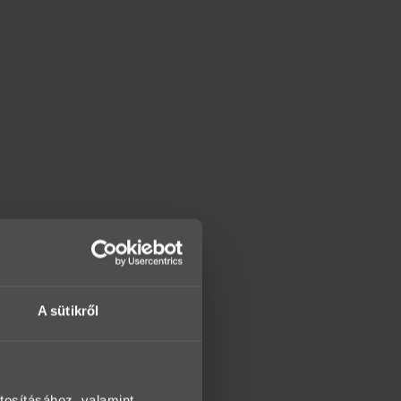
A sütikről
tosításához, valamint