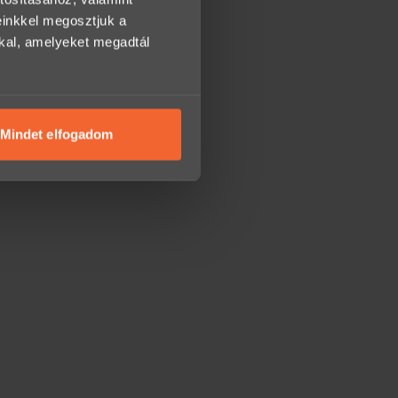
einkkel megosztjuk a
kkal, amelyeket megadtál
Mindet elfogadom