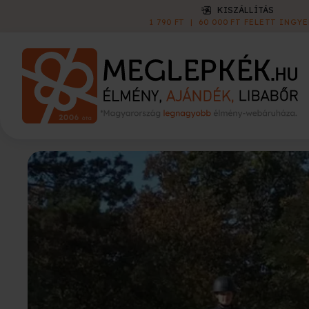
KISZÁLLÍTÁS
1 790 FT
|
60 000 FT FELETT INGYEN