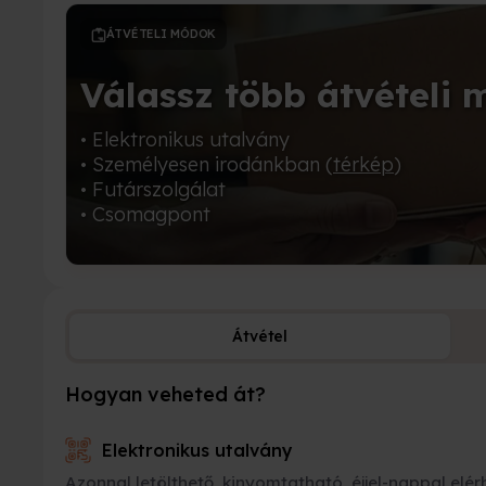
ÁTVÉTELI MÓDOK
Válassz több átvételi 
• Elektronikus utalvány
• Személyesen irodánkban (
térkép
)
• Futárszolgálat
• Csomagpont
Átvétel
Hogyan veheted át?
Elektronikus utalvány
Azonnal letölthető, kinyomtatható, éjjel-nappal elér