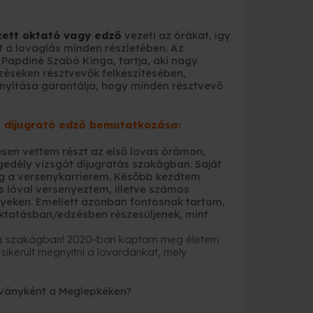
ett oktató vagy edző
vezeti az órákat, így
t a lovaglás minden részletében. Az
, Papdiné Szabó Kinga, tartja, aki nagy
zéseken résztvevők felkészítésében,
ányítása garantálja, hogy minden résztvevő
ű díjugrató edző bemutatkozása:
sen vettem részt az első lovas órámon,
gedély vizsgát díjugratás szakágban. Saját
eg a versenykarrierem. Később kezdtem
 lóval versenyeztem, illetve számos
yeken. Emellett azonban fontosnak tartom,
ktatásban/edzésben részesüljenek, mint
sa szakágban! 2020-ban kaptam meg életem
sikerült megnyitni a lovardánkat, mely
ványként a Meglepkéken?