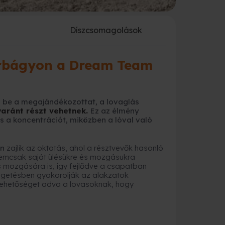
a
Díszcsomagolások
orbágyon a Dream Team
 be a megajándékozottat, a lovaglás
yaránt részt vehetnek.
Ez az élmény
és a koncentrációt, miközben a lóval való
an
zajlik az oktatás, ahol a résztvevők hasonló
nemcsak saját ülésükre és mozgásukra
as mozgására is, így fejlődve a csapatban
 ügetésben gyakorolják az alakzatok
 lehetőséget adva a lovasoknak, hogy