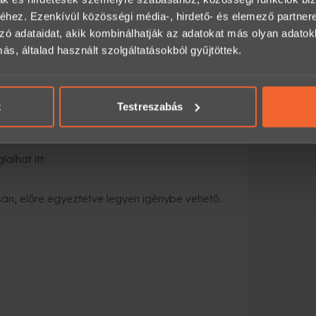
tárral kiszállítják, vagy átveheted
hez. Ezenkívül közösségi média-, hirdető- és elemező partner
zó adataidat, akik kombinálhatják az adatokat más olyan adato
, általad használt szolgáltatásokból gyűjtöttek.
gyorsabb megoldás
:
ezik a megadott e-mail címre, és azonnal
t
Testreszabás
alhat itt:
an, előre egyeztetve legyen igénybe vehető.