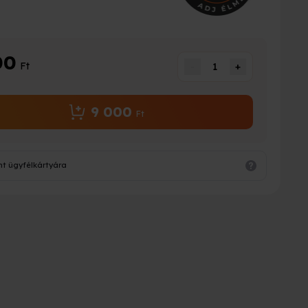
00
Ft
-
1
+
9 000
Ft
nt ügyfélkártyára