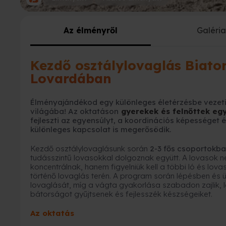
Az élményről
Galéri
Kezdő osztálylovaglás Biat
Lovardában
Élményajándékod egy különleges életérzésbe vezeti
világába! Az oktatáson
gyerekek és felnőttek eg
fejleszti az egyensúlyt, a koordinációs képességet 
különleges kapcsolat is megerősödik.
Kezdő osztálylovaglásunk során
2-3 fős csoportokb
tudásszintű lovasokkal dolgoznak együtt. A lovasok 
koncentrálnak, hanem figyelniük kell a többi ló és lov
történő lovaglás terén. A program során lépésben és
lovaglását, míg a vágta gyakorlása szabadon zajlik,
bátorságot gyűjtsenek és fejlesszék készségeiket.
Az oktatás