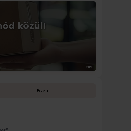
CSOMAGOLÁS
mód közül!
Tedd 
Válassz a 1
Fizetés
Fizetési leh
Bankkárty
hető