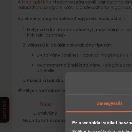
A
Meglepkék.hu
Magyarország egyik legnagyobb élmé
választható program közül ajándékozhatsz rugalmas
Az élmény megrendelése 3 egyszerű lépésből áll:
Helyezd a kosárba az élményt,
majd válaszd ki 
helyszín, csomag).
Válaszd ki az ajándékutalvány típusát:
E-utalvány (online)
– azonnal megérkezik e-
Nyomtatott ajándékutalvány
– elegáns cso
átvétellel.
Fizesd ki bankkártyával
, SZÉP kártyával és már 
🎁 Milyen formában kapja meg a megajándékozott?
AKCIÓK
Beleegyezés
Típus
Mikor ideális?
E-utalvány
ha azonnal kell
Nyomtatott csomag
ha kézbe adnád
Ez a weboldal sütiket haszn
Sütiket használunk a tartal