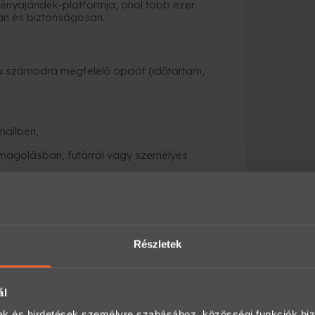
nyajándék-platformja, ahol több ezer
an és biztonságosan.
a számodra megfelelő opciót (időtartam,
mailben,
magolásban, futárral vagy személyes
kész is az ajándék.
Részletek
Előny
pár percen belül e-mailben
díszdoboz, boríték, személyes átadás
ál
mak és hirdetések személyre szabásához, közösségi funkciók biz