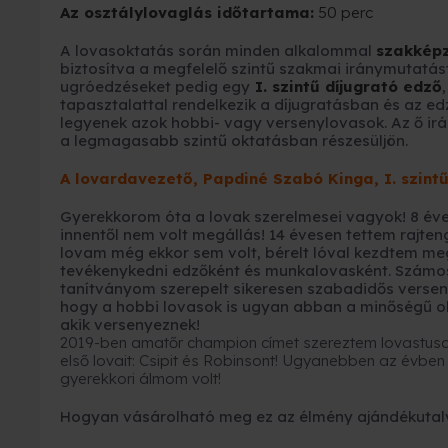
Az osztálylovaglás időtartama:
50 perc
A lovasoktatás során minden alkalommal
szakképz
biztosítva a megfelelő szintű szakmai iránymutatás
ugróedzéseket pedig egy
I.
szintű díjugrató edző
tapasztalattal rendelkezik a díjugratásban és az ed
legyenek azok hobbi- vagy versenylovasok. Az ő ir
a legmagasabb szintű oktatásban részesüljön.
A lovardavezető, Papdiné Szabó Kinga, I. szint
Gyerekkorom óta a lovak szerelmesei vagyok! 8 éve
innentől nem volt megállás! 14 évesen tettem rajten
lovam még ekkor sem volt, bérelt lóval kezdtem m
tevékenykedni edzőként és munkalovasként. Számos
tanítványom szerepelt sikeresen szabadidős versen
hogy a hobbi lovasok is ugyan abban a minőségű o
akik versenyeznek!
2019-ben amatőr champion címet szereztem lovastu
első lovait: Csipit és Robinsont! Ugyanebben az évben 
gyerekkori álmom volt!
Hogyan vásárolható meg ez az élmény ajándékutal