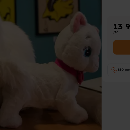
13 
/fő
650
po