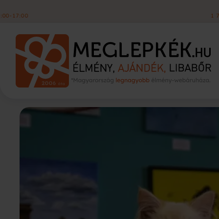
KISZÁLLÍTÁS
1 790 FT
|
60 000 FT FELETT INGYEN