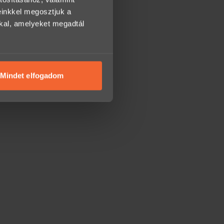
einkkel megosztjuk a
kkal, amelyeket megadtál
Mindet elfogadom