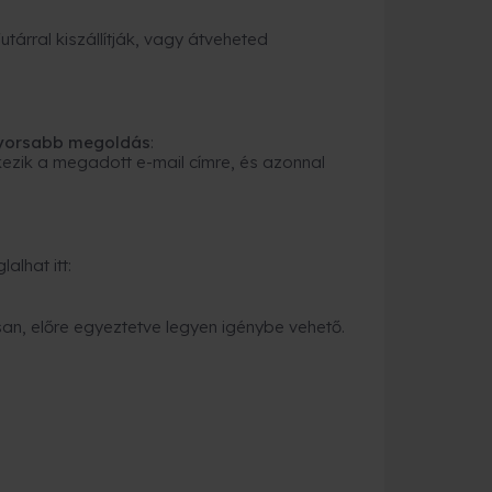
tárral kiszállítják, vagy átveheted
gyorsabb megoldás
:
ezik a megadott e-mail címre, és azonnal
alhat itt:
an, előre egyeztetve legyen igénybe vehető.