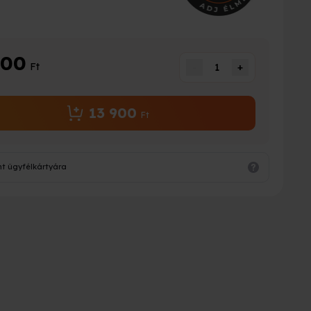
900
Ft
-
1
+
13 900
Ft
nt ügyfélkártyára