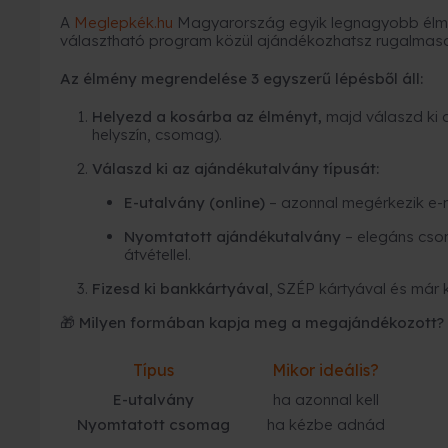
A
Meglepkék.hu
Magyarország egyik legnagyobb élmé
választható program közül ajándékozhatsz rugalmas
Az élmény megrendelése 3 egyszerű lépésből áll:
Helyezd a kosárba az élményt,
majd válaszd ki 
helyszín, csomag).
Válaszd ki az ajándékutalvány típusát:
E-utalvány (online)
– azonnal megérkezik e-
Nyomtatott ajándékutalvány
– elegáns cso
átvétellel.
Fizesd ki bankkártyával
, SZÉP kártyával és már 
🎁 Milyen formában kapja meg a megajándékozott?
Típus
Mikor ideális?
E-utalvány
ha azonnal kell
Nyomtatott csomag
ha kézbe adnád