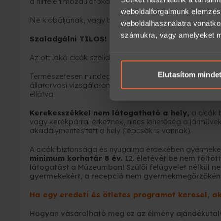
a hirtelen mozdulatokat.
weboldalforgalmunk elemzésé
Ne kiabáljanak, vagy beszéljenek túl nagy hangerővel a
weboldalhasználatra vonatko
számukra, vagy amelyeket más
Szaladgálni TILOS!
Az ott lakó cicák szelídek és barátságosak, mindazoná
Elutasítom minde
Természetesen mindegyik cica megkapta a kötelező o
állatorvosi vizsgálaton ill. féreghajtáson esnek át, v
ellátva.
Kerekesszékkel nem látogatható a hely,
a cicák 
vagy kerékpárral érkeznek, nincs lehetőség a járművek 
akadálymentesített a hely (lépcsők is vannak).
A cicák biztonsága és nyugalma érdekében gyermek
minimum korhatár 8 év.
12. életévét be nem töltöt
látogatást a Múzeumban!
Szülői felügyelet nélkül n
gyermekekért, a recepció nem gyermekmegőrzőként
Ha egy eredeti és ötletes programot keresel, ak
Hogyan vásárolható meg ez az élmény ajándékutal