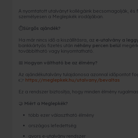
A nyomtatott utalványt kollégáink becsomagolják, és fu
személyesen a Meglepkék irodájában.
Sürgős ajándék?
⏱
Ha már nincs idő a kiszállításra, az
e-utalvány a leg
bankkártyás fizetés után
néhány percen belül
megérk
továbbítható vagy kinyomtatható.
Hogyan váltható be az élmény?
📅
Az ajándékutalvány tulajdonosa azonnal időpontot fogl
https://meglepkek.hu/utalvany/bevaltas
👉
Ez a rendszer biztosítja, hogy minden élmény rugalmas
Miért a Meglepkék?
🤝
több ezer választható élmény
országos lefedettség
gyors e-utalvány rendszer