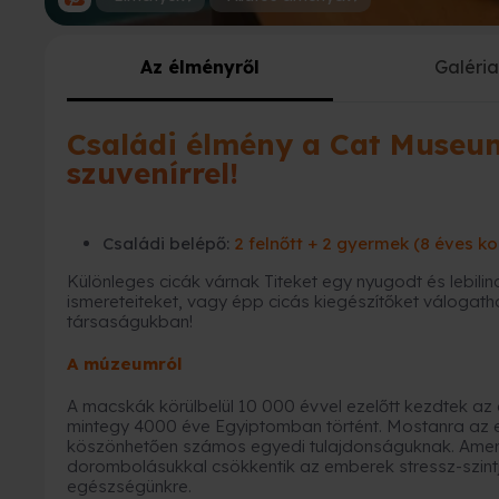
Az élményről
Galéri
Családi élmény a Cat Museu
szuvenírrel!
Családi belépő:
2 felnőtt + 2 gyermek (8 éves ko
Különleges cicák várnak Titeket egy nyugodt és lebili
ismereteiteket, vagy épp cicás kiegészítőket válog
társaságukban!
A múzeumról
A macskák körülbelül 10 000 évvel ezelőtt kezdtek az
mintegy 4000 éve Egyiptomban történt. Mostanra az e
köszönhetően számos egyedi tulajdonságuknak. Amerik
dorombolásukkal csökkentik az emberek stressz-szint
egészségünkre.