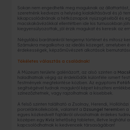
Sokan nem engedhetik meg maguknak az állattartást,
szeretnénk kedvezni a helyiség kialakításával és jó te
kikapcsolódnának a hétköznapok nyüzsgéséből és e
macskakávézókkal ellentétben ide kis turnusokban jöh
kiegyensúlyozottak, jól érzik magukat és keresik az e
Négylábú barátainkról tengernyi történet és mítosz ke
Számukra megalkotva az ideális közeget, amelyben éln
érdekességek, képzőművészeti alkotások bemutatás
Tökéletes választás a családnak!
A Múzeum területe galériázott, az alsó szinten a
Macsk
haladhatnak végig az érdeklődők különféle ismert fes
festmények megtekintése közben. Az egyiptomi
Fotóf
segítségével tudnak magukról képet készíteni emlékbe,
színezőzhetnek, vagy rajzolhatnak a kisebbek.
A felső szinten található a Zsolnay, Herendi, Hollóházi
porcelánkollekciónk, valamint a
Dzsungel terem
ben a 
egyes közkedvelt fajtákról olvashatnak érdekes tudnival
középen egy
Kvíz
lehetőség tableten, illetve leghátul 
kapcsolódhatnak ki kedvenceik társaságában!