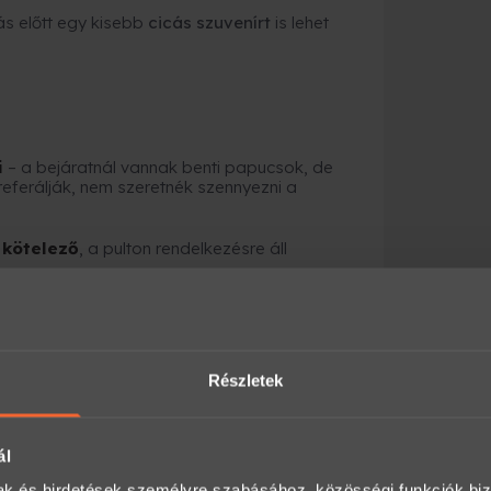
ás előtt egy kisebb
cicás szuvenírt
is lehet
i
– a bejáratnál vannak benti papucsok, de
preferálják, nem szeretnék szennyezni a
 kötelező
, a pulton rendelkezésre áll
ak menni, ha szándékukban áll (gyakran még
 mindig könnyű észrevenni, és egyes cicák
Részletek
ve simogassanak.
ál
ámukra kellemetlen interakciókba, és kerüljék
mak és hirdetések személyre szabásához, közösségi funkciók biz