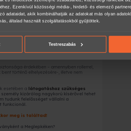
hez. Ezenkívül közösségi média-, hirdető- és elemező partner
 helyiség területén.
zó adataidat, akik kombinálhatják az adatokat más olyan adato
, általad használt szolgáltatásokból gyűjtöttek.
ltal saját felelősségre simogathatók.
t
Testreszabás
ltásokat, a szükséges időközönként
alamint parazitaellenes cseppekkel vannak
biztonsága érdekében – amennyiben rollerrel,
bent történő elhelyezésére-, illetve nem
ek esetében a
látogatáshoz szükséges
t személy kizárólag nagykorú kísérővel tehet
em tudunk felelősséget vállalni a
 funkcionál.
kor meg is találtad!
ványként a Meglepkéken?