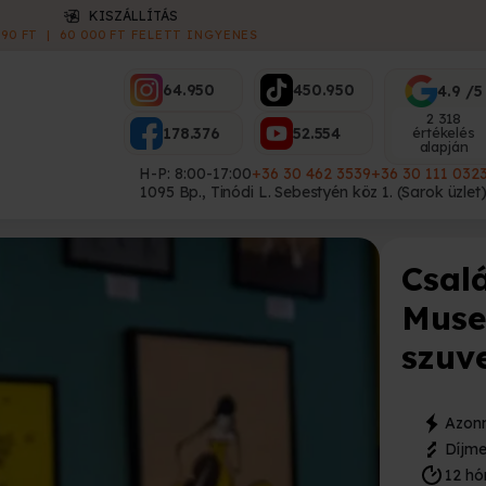
ES
64.950
450.950
4.9 /5
2 318
178.376
52.554
értékelés
alapján
H-P: 8:00-17:00
+36 30 462 3539
+36 30 111 032
1095 Bp., Tinódi L. Sebestyén köz 1. (Sarok üzlet
Csal
Muse
szuve
Azonn
Díjme
12 hó