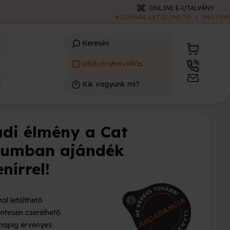
ONLINE E-UTALVÁNY
AZONNAL LETÖLTHETŐ
|
INGYENES
Keresés
Utalványbeváltás
3
Kik vagyunk mi?
)
ádi élmény a Cat
umban ajándék
nírrel!
al letölthető
ntesen cserélhető
napig érvényes