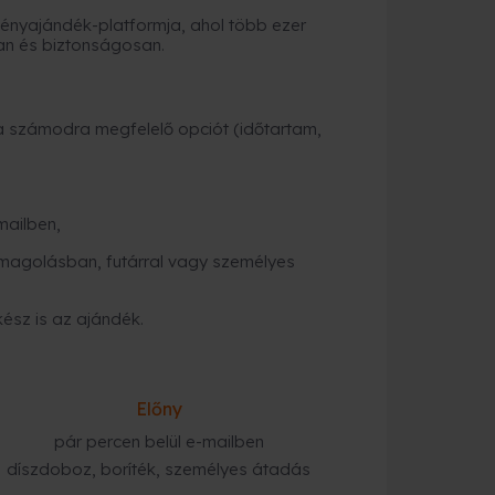
nyajándék-platformja, ahol több ezer
an és biztonságosan.
a számodra megfelelő opciót (időtartam,
mailben,
magolásban, futárral vagy személyes
kész is az ajándék.
Előny
pár percen belül e-mailben
díszdoboz, boríték, személyes átadás