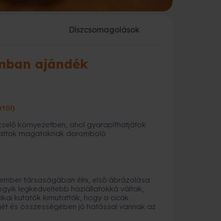
a
Díszcsomagolások
mban ajándék
rtól)
ncselő környezetben, ahol gyarapíthatjátok
athattok magatoknak doromboló
 ember társaságában élni, első ábrázolása
gyik legkedveltebb háziállatokká váltak,
ai kutatók kimutatták, hogy a cicák
jét és összességében jó hatással vannak az