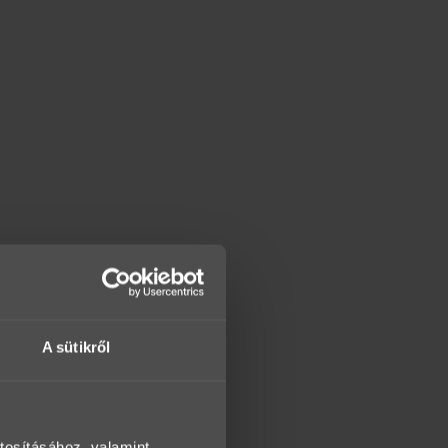
A sütikről
tosításához, valamint