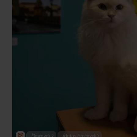
Élmények
Állatos élmények