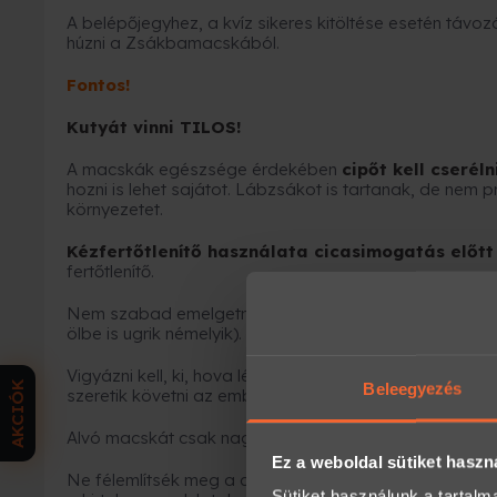
A belépőjegyhez, a kvíz sikeres kitöltése esetén távoz
húzni a Zsákbamacskából.
Fontos!
Kutyát vinni TILOS!
A macskák egészsége érdekében
cipőt kell cseréln
hozni is lehet sajátot. Lábzsákot is tartanak, de nem 
környezetet.
Kézfertőtlenítő használata cicasimogatás előtt
fertőtlenítő.
Nem szabad emelgetni a cicákat, maguktól oda fogn
ölbe is ugrik némelyik).
Vigyázni kell, ki, hova lép, mert a sötét színűeket nem
AKCIÓK
Beleegyezés
szeretik követni az emberek lépteit.
Alvó macskát csak nagyon finoman és halkan közelít
Ez a weboldal sütiket haszn
Ne félemlítsék meg a cicákat, ne kényszerítsék őket sz
Sütiket használunk a tartal