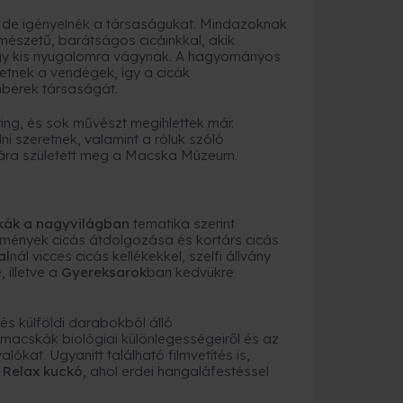
 de igényelnék a társaságukat. Mindazoknak
rmészetű, barátságos cicáinkkal, akik
gy kis nyugalomra vágynak. A hagyományos
etnek a vendégek, így a cicák
mberek társaságát.
ring, és sok művészt megihlettek már.
i szeretnek, valamint a róluk szóló
ára született meg a Macska Múzeum.
ák a nagyvilágban
tematika szerint
tmények cicás átdolgozása és kortárs cicás
al
nál vicces cicás kellékekkel, szelfi állvány
 illetve a
Gyereksarok
ban kedvükre
 és külföldi darabokból álló
macskák biológiai különlegességeiről és az
ókat. Ugyanitt található filmvetítés is,
a
Relax kuckó
, ahol erdei hangaláfestéssel