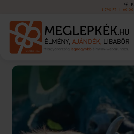
KISZÁLLÍTÁS
1 790 FT
|
60 000 FT FELETT INGYEN