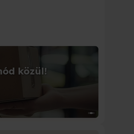
CSOMAGOLÁS
mód közül!
Tedd 
Válassz a 1