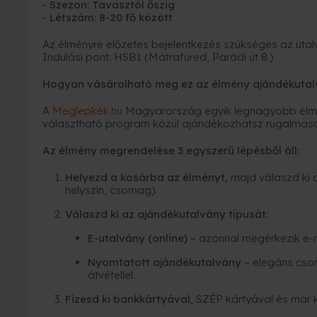
- Szezon: Tavasztól őszig
- Létszám: 8-20 fő között
Az élményre előzetes bejelentkezés szükséges az utal
Indulási pont: HSB1 (Mátrafüred, Parádi út 8.)
Hogyan vásárolható meg ez az élmény ajándékutal
A
Meglepkék.hu
Magyarország egyik legnagyobb élmé
választható program közül ajándékozhatsz rugalmas
Az élmény megrendelése 3 egyszerű lépésből áll:
Helyezd a kosárba az élményt,
majd válaszd ki 
helyszín, csomag).
Válaszd ki az ajándékutalvány típusát:
E-utalvány (online)
– azonnal megérkezik e-
Nyomtatott ajándékutalvány
– elegáns cso
átvétellel.
Fizesd ki bankkártyával
, SZÉP kártyával és már 