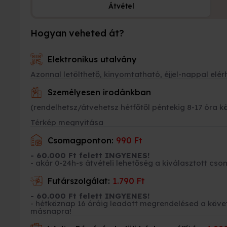
Átvétel
Hogyan veheted át?
Elektronikus utalvány
Azonnal letölthető, kinyomtatható, éjjel-nappal elér
Személyesen irodánkban
(rendelhetsz/átvehetsz hétfőtől péntekig 8-17 óra k
Térkép megnyitása
Csomagponton:
990 Ft
- 60.000 Ft felett INGYENES!
- akár 0-24h-s átvételi lehetőség a kiválasztott 
Futárszolgálat:
1.790 Ft
- 60.000 Ft felett INGYENES!
- hétköznap 16 óráig leadott megrendelésed a kö
másnapra!