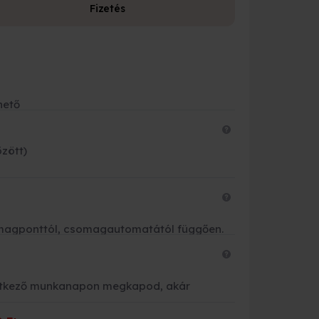
Fizetés
Fizetési leh
Bankkárty
hető
Banki átut
Készpénzz
özött)
Futárnak 
OTP és K&
csomagponttól, csomagautomatától függően.
vetkező munkanapon megkapod, akár