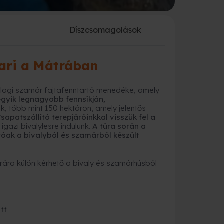
a
Díszcsomagolások
ari a Mátrában
arlagi szamár fajtafenntartó menedéke, amely
egyik legnagyobb fennsíkján,
tok, több mint 150 hektáron, amely jelentős
sapatszállító terepjáróinkkal visszük fel a
gazi bivalylesre indulunk.
A túra során a
tóak a bivalyból és szamárból készült
rára külön kérhető a bivaly és szamárhúsból
tt