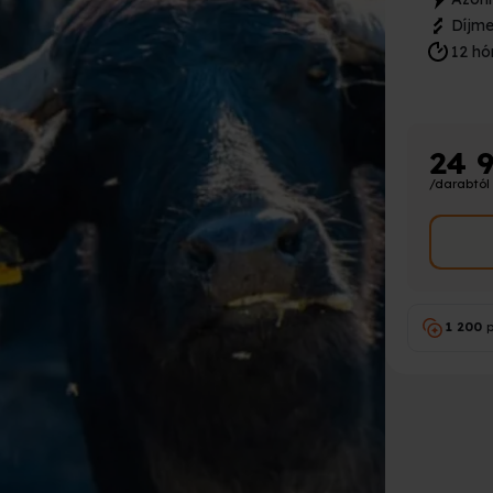
Díjme
12 hó
24 
/darabtól
1 200