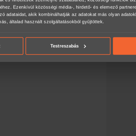
hez. Ezenkívül közösségi média-, hirdető- és elemező partner
zó adataidat, akik kombinálhatják az adatokat más olyan adato
, általad használt szolgáltatásokból gyűjtöttek.
t
Testreszabás