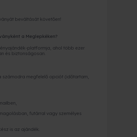
ványát beváltását követően!
ványként a Meglepkéken?
nyajándék-platformja, ahol több ezer
an és biztonságosan.
a számodra megfelelő opciót (időtartam,
mailben,
magolásban, futárral vagy személyes
kész is az ajándék.