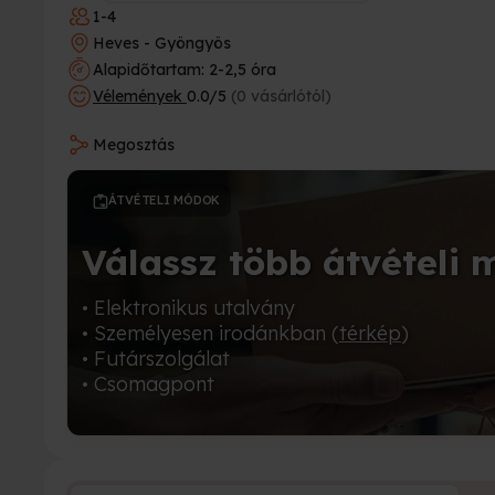
1-4
Heves - Gyöngyös
Alapidőtartam: 2-2,5 óra
Vélemények
0.0/5
(0 vásárlótól)
Megosztás
ÁTVÉTELI MÓDOK
Válassz több átvételi 
• Elektronikus utalvány
• Személyesen irodánkban (
térkép
)
• Futárszolgálat
• Csomagpont