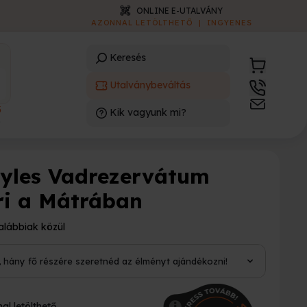
ONLINE E-UTALVÁNY
AZONNAL LETÖLTHETŐ
|
INGYENES
Keresés
Utalványbeváltás
3
Kik vagyunk mi?
)
lyles Vadrezervátum
ri a Mátrában
alábbiak közül
i, hány fő részére szeretnéd az élményt ajándékozni!
al letölthető