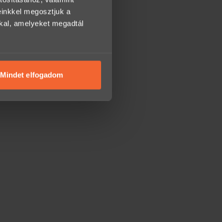
einkkel megosztjuk a
kkal, amelyeket megadtál
Mindet elfogadom