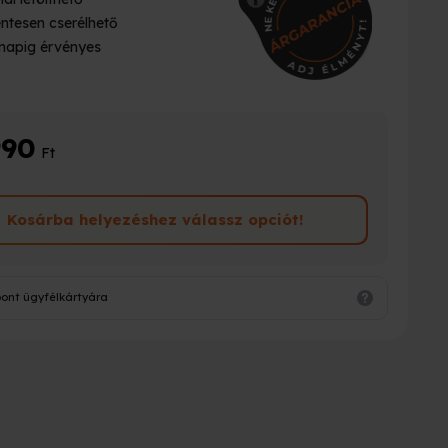
ntesen cserélhető
napig érvényes
990
Ft
Kosárba helyezéshez válassz opciót!
pont ügyfélkártyára