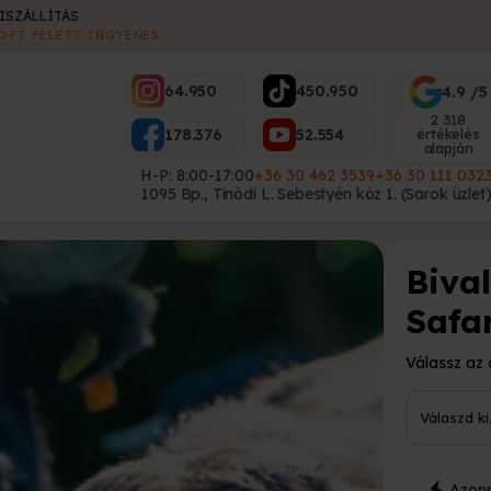
ES
64.950
450.950
4.9 /5
2 318
178.376
52.554
értékelés
alapján
H-P: 8:00-17:00
+36 30 462 3539
+36 30 111 032
1095 Bp., Tinódi L. Sebestyén köz 1. (Sarok üzlet
Biva
Safa
Válassz az 
Válaszd k
Azonn