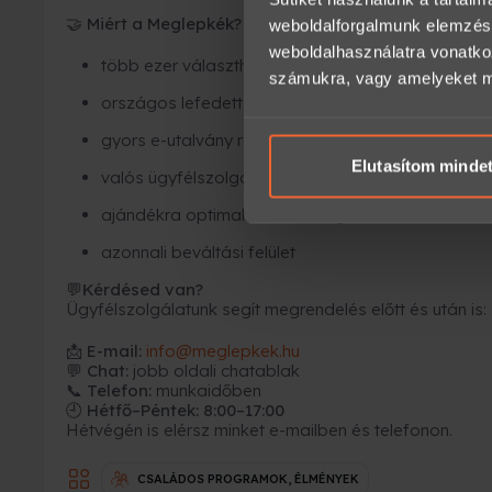
Miért a Meglepkék?
🤝
weboldalforgalmunk elemzésé
weboldalhasználatra vonatko
több ezer választható élmény
számukra, vagy amelyeket más
országos lefedettség
gyors e-utalvány rendszer
Elutasítom minde
valós ügyfélszolgálat
ajándékra optimalizált csomagolás
azonnali beváltási felület
Kérdésed van?
💬
Ügyfélszolgálatunk segít megrendelés előtt és után is:
📩
E-mail:
info@meglepkek.hu
💬 Chat:
jobb oldali chatablak
📞 Telefon:
munkaidőben
🕘 Hétfő–Péntek: 8:00–17:00
Hétvégén is elérsz minket e-mailben és telefonon.
CSALÁDOS PROGRAMOK, ÉLMÉNYEK