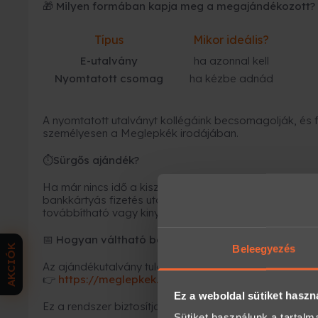
🎁 Milyen formában kapja meg a megajándékozott?
Típus
Mikor ideális?
E-utalvány
ha azonnal kell
Nyomtatott csomag
ha kézbe adnád
A nyomtatott utalványt kollégáink becsomagolják, és fu
személyesen a Meglepkék irodájában.
Sürgős ajándék?
⏱
Ha már nincs idő a kiszállításra, az
e-utalvány a leg
bankkártyás fizetés után
néhány percen belül
megérk
továbbítható vagy kinyomtatható.
Hogyan váltható be az élmény?
📅
AKCIÓK
Beleegyezés
Az ajándékutalvány tulajdonosa azonnal időpontot fogl
https://meglepkek.hu/utalvany/bevaltas
👉
Ez a weboldal sütiket haszn
Ez a rendszer biztosítja, hogy minden élmény rugalmas
Sütiket használunk a tartal