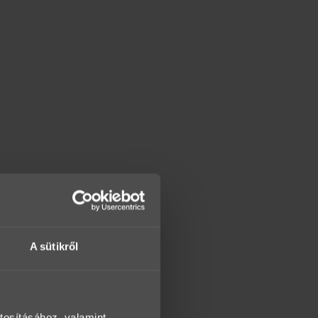
A sütikről
tosításához, valamint