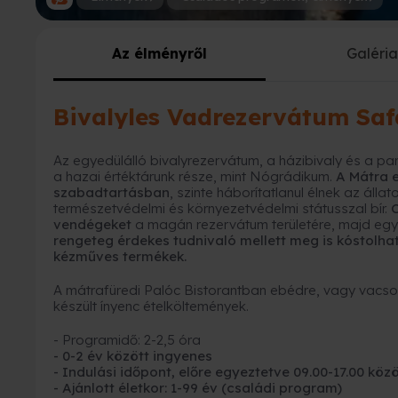
Az élményről
Galéri
Bivalyles Vadrezervátum Saf
Az egyedülálló bivalyrezervátum, a házibivaly és a p
a hazai értéktárunk része, mint Nógrádikum.
A Mátra 
szabadtartásban
, szinte háborítatlanul élnek az álla
természetvédelmi és környezetvédelmi státusszal bír.
C
vendégeket
a magán rezervátum területére, majd egy i
rengeteg érdekes tudnivaló mellett meg is kóstolha
kézműves termékek.
A mátrafüredi Palóc Bistorantban ebédre, vagy vacso
készült ínyenc ételköltemények.
- Programidő: 2-2,5 óra
- 0-2 év között ingyenes
- Indulási időpont, előre egyeztetve 09.00-17.00 közö
- Ajánlott életkor: 1-99 év (családi program)