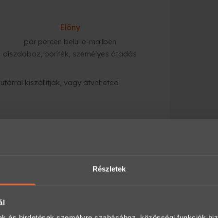
Előny
pár percen belül e-mailben
díszdoboz, boríték, személyes átadás
tárral kiszállítják, vagy átveheted
gyorsabb megoldás
:
ezik a megadott e-mail címre, és azonnal
Részletek
alhat itt:
ál
an, előre egyeztetve legyen igénybe vehető.
mak és hirdetések személyre szabásához, közösségi funkciók biz