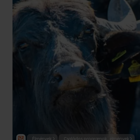
Élmények
Családos programok, élmények