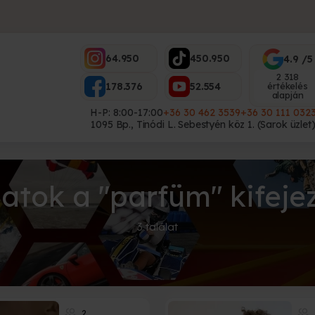
64.950
450.950
4.9 /5
2 318
178.376
52.554
értékelés
alapján
H-P: 8:00-17:00
+36 30 462 3539
+36 30 111 032
1095 Bp., Tinódi L. Sebestyén köz 1. (Sarok üzlet
latok a "parfüm" kifeje
3 találat
2