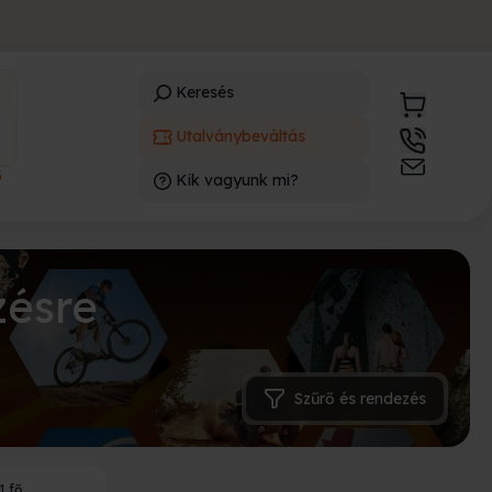
Keresés
Utalványbeváltás
3
Kik vagyunk mi?
)
zésre
Szűrő és rendezés
1 fő