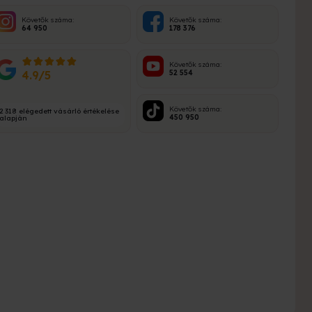
Követők száma:
Követők száma:
64 950
178 376
Követők száma:
4.9/5
52 554
Követők száma:
2 318 elégedett vásárló értékelése
450 950
alapján