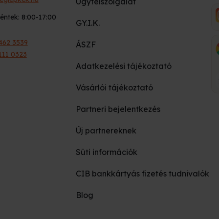
Ügyfélszolgálat
éntek: 8:00-17:00
GY.I.K.
462 3539
ÁSZF
111 0323
Adatkezelési tájékoztató
Vásárlói tájékoztató
Partneri bejelentkezés
Új partnereknek
Süti információk
CIB bankkártyás fizetés tudnivalók
Blog