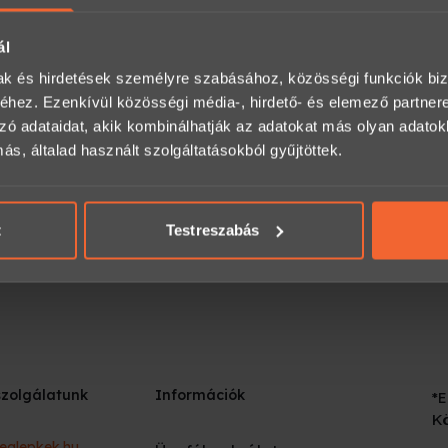
ál
mak és hirdetések személyre szabásához, közösségi funkciók biz
hez. Ezenkívül közösségi média-, hirdető- és elemező partner
zó adataidat, akik kombinálhatják az adatokat más olyan adato
, általad használt szolgáltatásokból gyűjtöttek.
ábbi segítségre van szükséged?
Kapcsolatfelvétel
t
Testreszabás
szolgálatunk
Információk
*E
Kö
eglepkek.hu