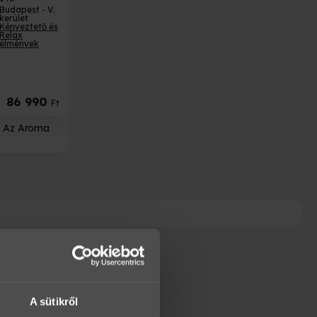
Budapest - V.
kerület
Kényeztető és
Relax
élmények
86 990
Ft
- Az Aroma
A sütikről