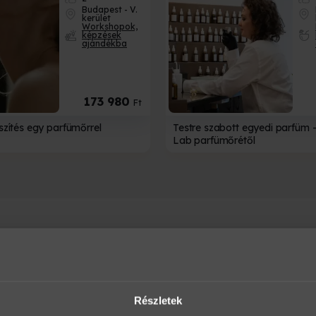
Budapest - V.
kerület
Workshopok,
képzések
ajándékba
173 980
Ft
észítés egy parfümőrrel
Testre szabott egyedi parfüm 
Lab parfümőrétől
Részletek