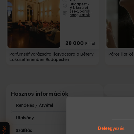
Budapest -
VI. kerület
Ízek, borok,
hangulatok
28 000
Ft-tól
Parfümséf varázsolta illatvacsora a Béterv
Páros illat k
Lakásétteremben Budapesten
Hasznos információk
Rendelés / Átvétel
7
Utalvány
8
Beleegyezés
Szállítás
5