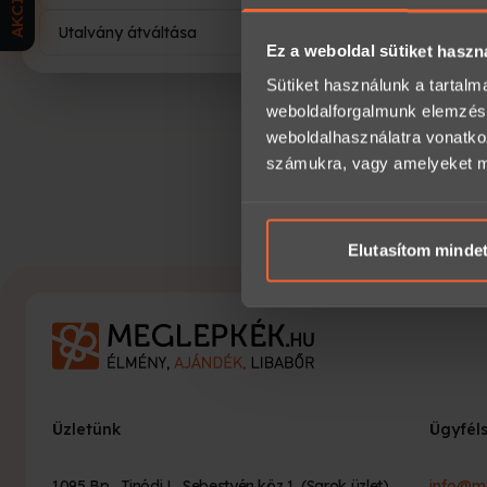
AKCIÓK
Utalvány átváltása
3
Ez a weboldal sütiket haszn
Sütiket használunk a tartal
weboldalforgalmunk elemzésé
weboldalhasználatra vonatko
számukra, vagy amelyeket más
Tov
Elutasítom minde
Üzletünk
Ügyfél
1095 Bp., Tinódi L. Sebestyén köz 1. (Sarok üzlet)
info@m