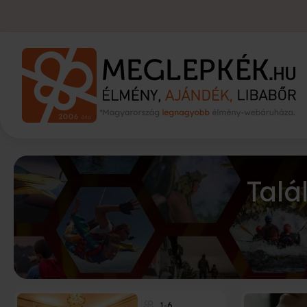
Talá
1-6