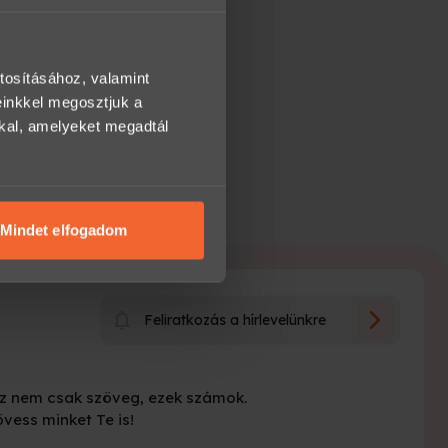
tosításához, valamint
einkkel megosztjuk a
kkal, amelyeket megadtál
Mindet elfogadom
Feliratkozás a hírlevelünkre
z nem csak szöveg, ezek számok.
vess minket Te is!