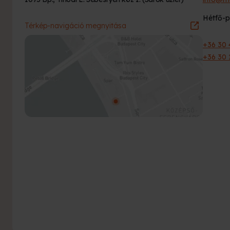
Hétfő-p
Térkép-navigáció megnyitása
+36 30 
+36 30 