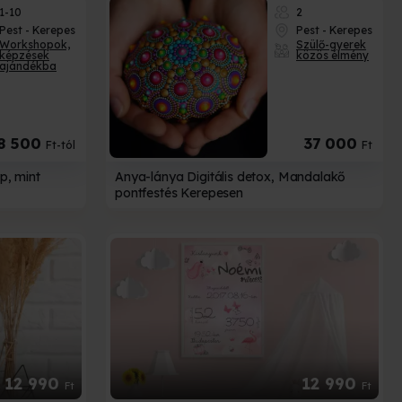
1-10
2
Pest - Kerepes
Pest - Kerepes
Workshopok,
Szülő-gyerek
képzések
közös élmény
ajándékba
8 500
37 000
Ft-tól
Ft
p, mint
Anya-lánya Digitális detox, Mandalakő
pontfestés Kerepesen
12 990
12 990
Ft
Ft