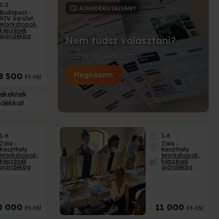
1-2
AJÁNDÉKUTALVÁNY
Budapest -
XIV. kerület
Workshopok,
képzések
ajándékba
Nem tudsz választani?
Bízd az ajándékozottra!
Megnézem
8 500
Ft-tól
rekeknek
dékkal!
1-6
1-6
Zala -
Zala -
Keszthely
Keszthely
Workshopok,
Workshopok,
képzések
képzések
ajándékba
ajándékba
0 000
11 000
Ft-tól
Ft-tól