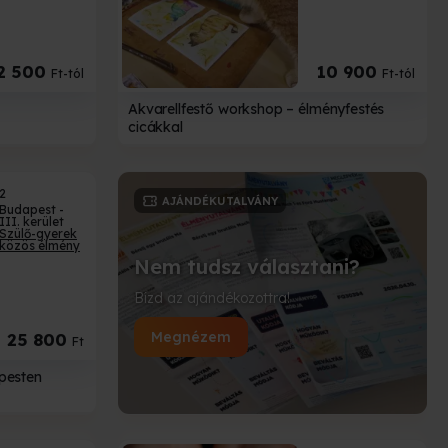
2 500
10 900
Ft-tól
Ft-tól
Akvarellfestő workshop – élményfestés
cicákkal
2
AJÁNDÉKUTALVÁNY
Budapest -
III. kerület
Szülő-gyerek
közös élmény
Nem tudsz választani?
Bízd az ajándékozottra!
Megnézem
25 800
Ft
pesten