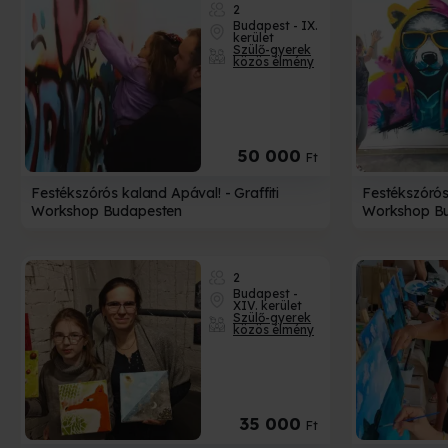
2
Budapest - IX.
kerület
Szülő-gyerek
közös élmény
50 000
Ft
Festékszórós kaland Apával! - Graffiti
Festékszórós 
Workshop Budapesten
Workshop B
2
Budapest -
XIV. kerület
Szülő-gyerek
közös élmény
35 000
Ft