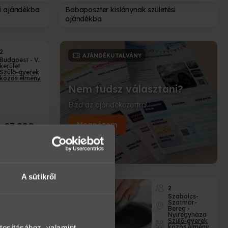
si ajándékba
Babaposzter kislánynak születési
ajándékba
2
AJÁNDÉKUTALVÁNY
Budapest - V.
kerület
Szülő-gyerek
közös élmény
Nem tudsz választani?
Bízd az ajándékozottra!
Megnézem
27 800
Ft
arkötő-
A sütikről
3-5
2
Szabolcs-
Szabolcs-
Szatmár-
Szatmár-
Bereg -
Bereg -
Nyíregyháza
Nyíregyháza
Workshopok,
Szülő-gyerek
képzések
közös élmény
tosításához, valamint