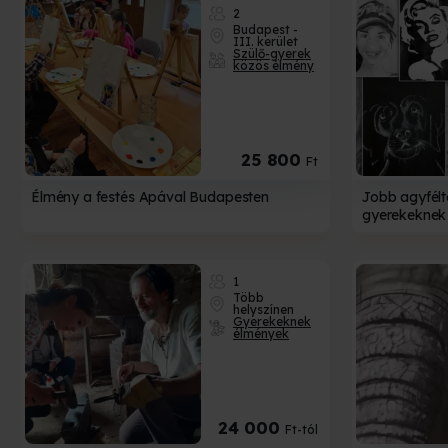
2
Budapest -
III. kerület
Szülő-gyerek
közös élmény
25 800
Ft
Élmény a festés Apával Budapesten
Jobb agyfélt
gyerekeknek 
1
Több
helyszínen
Gyerekeknek
élmények
24 000
Ft-tól