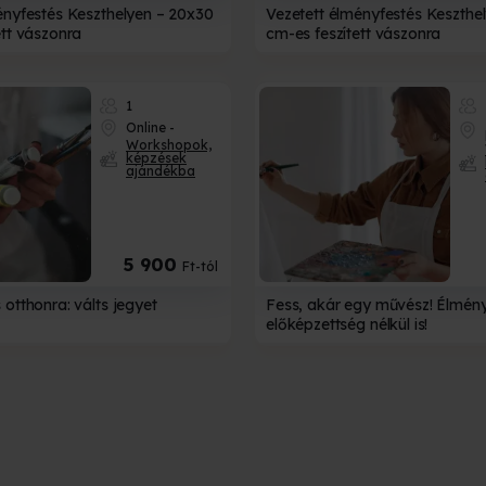
ényfestés Keszthelyen – 20x30
Vezetett élményfestés Keszthe
ett vászonra
cm-es feszített vászonra
1
Online -
Workshopok,
képzések
ajándékba
5 900
Ft-tól
otthonra: válts jegyet
Fess, akár egy művész! Élmény
előképzettség nélkül is!