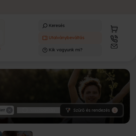
Keresés
Utalványbeváltás
3
Kik vagyunk mi?
)
Visszaállítás
Szűrő és rendezés
1
int