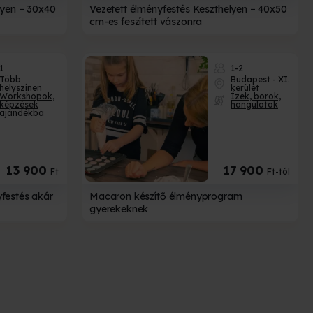
lyen – 30x40
Vezetett élményfestés Keszthelyen – 40x50
cm-es feszített vászonra
1
1-2
Több
Budapest - XI.
helyszínen
kerület
Workshopok,
Ízek, borok,
képzések
hangulatok
ajándékba
13 900
17 900
Ft
Ft-tól
festés akár
Macaron készítő élményprogram
gyerekeknek