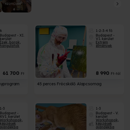
Kézműves
42
6
1-2-3-4 fő
Budapest - XI.
Budapest -
kerület
VI. kerület
Ízek, borok,
Extrém
hangulatok
élmények
61 700
8 990
Ft
Ft-tól
ényprogram
45 perces Fröcskölő Alapcsomag
1-3
1-3
Budapest -
Budapest - V.
XVI. kerület
kerület
Workshopok,
Workshopok,
képzések
képzések
ajándékba
ajándékba