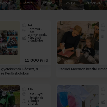
aláddal
279
Gamer
95
Katonai
30
Repülős
39
Állatokkal
67
1-4
Baranya -
Pécs
Workshopok,
képzések
ajándékba
11 000
Ft-tól
 gyerekeknek Pécsett, a
Családi Macaron készítő élm
- és Festőiskolában
1 fő
Pest - Gyál
Férfiaknak
ajándék
ötletek