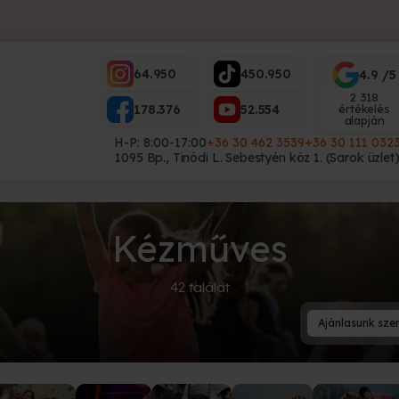
64.950
450.950
4.9 /5
2 318
178.376
52.554
értékelés
alapján
H-P: 8:00-17:00
+36 30 462 3539
+36 30 111 032
1095 Bp., Tinódi L. Sebestyén köz 1. (Sarok üzlet
Kézműves
42 találat
Ajánlasunk szer