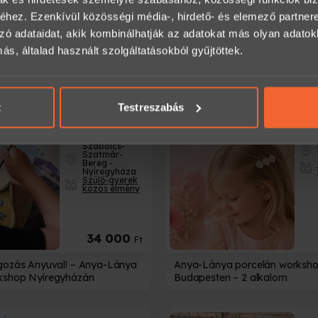
hez. Ezenkívül közösségi média-, hirdető- és elemező partner
zó adataidat, akik kombinálhatják az adatokat más olyan adato
9 000
4
Ft-tól
, általad használt szolgáltatásokból gyűjtöttek.
c portré rajz ajándékba
Alkotás korongon a Családdal!
kerámia workshop Nyíregyhá
t
Testreszabás
2
Szabolcs-
Szatmár-
Bereg -
Nyíregyháza
Szülő-gyerek
közös élmény
34 000
Ft
gozás Anyuval! – Anya-Lánya
Anya-Lánya porcelán worksh
kshop Nyíregyházán
Budapesten – 2 alkalom