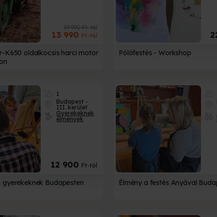
19 990 Ft-tól
13 990
2
Ft-tól
r-K650 oldalkocsis harci motor
Pólófestés - Workshop
lon
1
Budapest -
III. kerület
Gyerekeknek
élmények
12 900
Ft-tól
s gyerekeknek Budapesten
Élmény a festés Anyával Buda