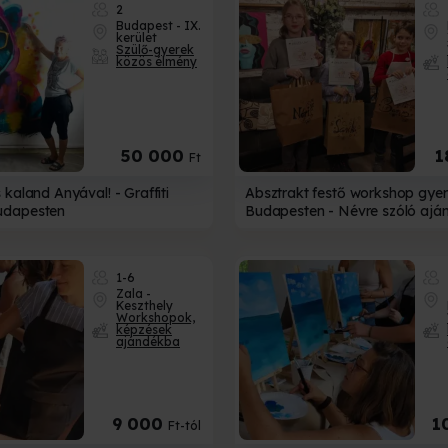
2
Budapest - IX.
kerület
Szülő-gyerek
közös élmény
50 000
1
Ft
kaland Anyával! - Graffiti
Absztrakt festő workshop gye
udapesten
Budapesten - Névre szóló aján
1-6
Zala -
Keszthely
Workshopok,
képzések
ajándékba
9 000
1
Ft-tól