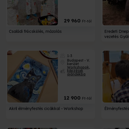
29 960
Ft-tól
Családi fröcskölés, mázolás
Eredeti Dnep
vezetés Gyá
1-3
Budapest - V.
kerület
Workshopok,
képzések
ajándékba
12 900
Ft-tól
Akril élményfestés cicákkal - Workshop
Élményfesté