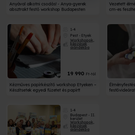
Anyával alkotni csodás! - Anya-gyerek
Vezetett élm
absztrakt festő workshop Budapesten
cm-es feszít
1-4
Pest - Etyek
Workshopok,
képzések
ajándékba
19 990
Ft-tól
Kézműves papírkészítő workshop Etyeken –
Élményfestés 
Készítsetek egyedi füzetet és papírt!
festővideóra!
1-4
Budapest - II.
kerület
Workshopok,
képzések
ajándékba