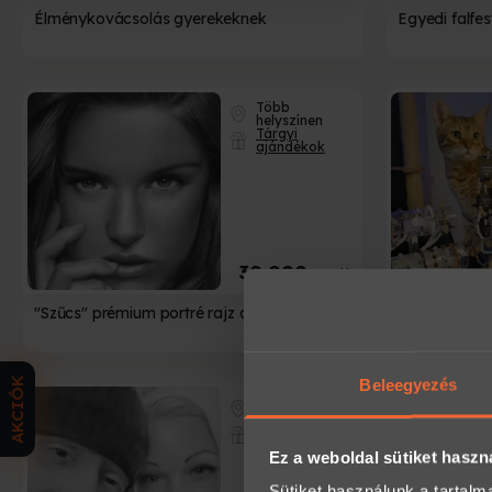
Élménykovácsolás gyerekeknek
Egyedi falfe
Több
helyszínen
Tárgyi
ajándékok
30 000
Ft-tól
"Szűcs" prémium portré rajz ajándékba
Cicás Ásván
Budapesten
AKCIÓK
Beleegyezés
Több
helyszínen
Tárgyi
ajándékok
Ez a weboldal sütiket haszn
Sütiket használunk a tartal