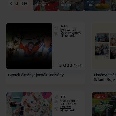
Autós
Aktív
Vizes
Mind
619
87
206
51
Cs
élmények
mozgás
élmények
Több
helyszínen
Gyerekeknek
élmények
5 000
Ft-tól
Gyerek élményajándék-utalvány
Élményfestés
Sziluett Rajz
4-6
-30%
Budapest -
VI. kerület
Extrém
élmények