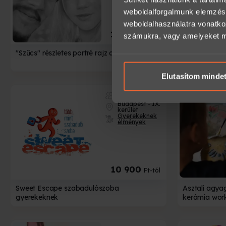
weboldalforgalmunk elemzésé
weboldalhasználatra vonatko
15 000
Ft-tól
számukra, vagy amelyeket más
"Szűcs" részletes portré rajz ajándékba
"Szűcs" Skic
Elutasítom minde
2-8
Budapest - IX.
kerület
Gyerekeknek
élmények
10 900
Ft-tól
Sweet Escape szabadulószoba
Asztali agya
gyerekeknek
kerámia wor