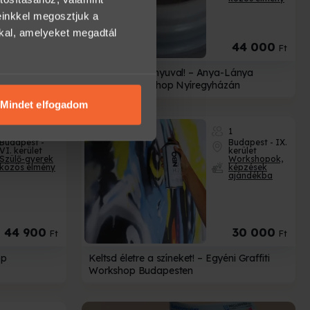
ajándékba
einkkel megosztjuk a
kkal, amelyeket megadtál
5 000
44 000
Ft-tól
Ft
 – Kreatív
Korongozás Anyuval! – Anya-Lánya
zán
kerámia workshop Nyíregyházán
Mindet elfogadom
2
1
Budapest -
Budapest - IX.
VI. kerület
kerület
Szülő-gyerek
Workshopok,
közös élmény
képzések
ajándékba
44 900
30 000
Ft
Ft
op
Keltsd életre a színeket! – Egyéni Graffiti
Workshop Budapesten