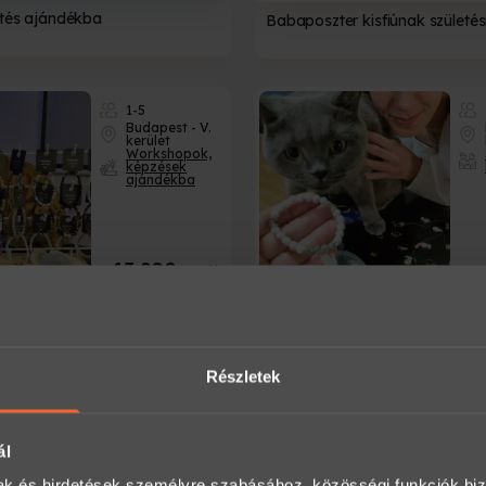
stés ajándékba
Babaposzter kisfiúnak születé
1-5
Budapest - V.
kerület
Workshopok,
képzések
ajándékba
13 900
Ft-tól
ykarkötő-készítő Workshop
Cicák közt Anyával – Ásványk
készítő Workshop Budapesten
Részletek
Több
helyszínen
Tárgyi
ajándékok
ál
mak és hirdetések személyre szabásához, közösségi funkciók biz