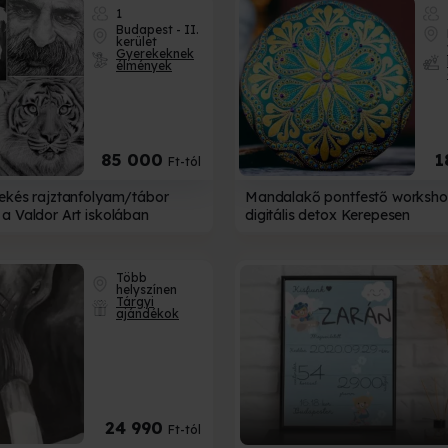
1
Budapest - II.
kerület
Gyerekeknek
élmények
85 000
1
Ft-tól
ekés rajztanfolyam/tábor
Mandalakő pontfestő worksho
a Valdor Art iskolában
digitális detox Kerepesen
Több
helyszínen
Tárgyi
ajándékok
24 990
Ft-tól